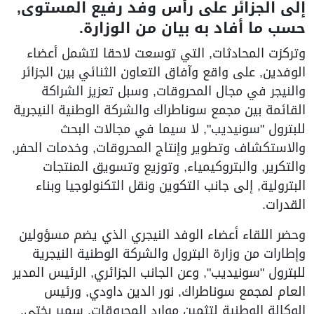
إلى الجزائر على رأس وفد رفيع المستوى,
حسب ما أفاد به بيان من الوزارة.
وتركزت المحادثات, التي توسعت لاحقا لتشمل أعضاء
الوفدين, على واقع وآفاق التعاون الثنائي بين الجزائر
والنيجر في مجال المحروقات, وسبل تعزيز الشراكة
القائمة بين مجمع سوناطراك والشركة الوطنية النيجرية
للبترول "سونيديب", لا سيما في مجالات البحث
والاستكشاف وتطوير وإنتاج المحروقات, وخدمات الحفر,
والتكرير, والبتروكيمياء, وتوزيع وتسويق المنتجات
البترولية, إلى جانب التكوين ونقل التكنولوجيا وبناء
القدرات.
وحضر اللقاء أعضاء الوفد النيجري الذي يضم مسؤولين
وإطارات من وزارة البترول والشركة الوطنية النيجرية
للبترول "سونيديب", وعن الجانب الجزائري, الرئيس المدير
العام لمجمع سوناطراك, نور الدين داودي, ورئيس
الوكالة الوطنية لتثمين موارد المحروقات, سمير بختي,