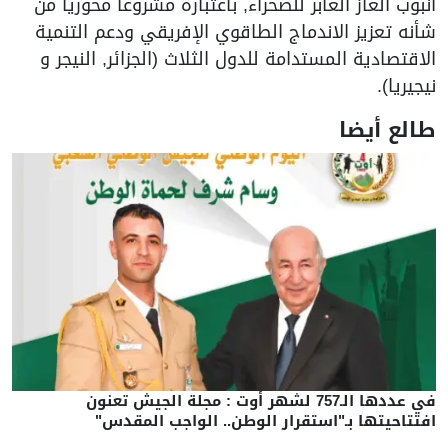
أنبوب الغاز العابر للصحراء, باعتباره مشروعا محوريا من
شأنه تعزيز الاندماج الطاقوي الإفريقي ودعم التنمية
الاقتصادية المستدامة للدول الثلاث (الجزائر, النيجر و
نيجيريا).
طالع أيضا
في عددها الـ757 لشهر أوت : مجلة الجيش تعنون
افتتاحيتها بـ"استقرار الوطن.. الواجب المقدس"