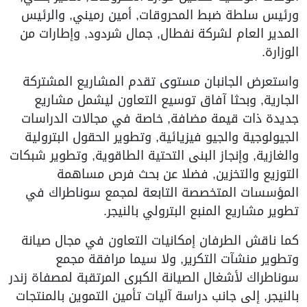
ورئيس سلطة ضبط المحروقات, أمين رميني, والرئيس
المدير العام لشركة نفطال, جمال شردود, وإطارات من
الوزارة.
واستعرض الجانبان مستوى تقدم المشاريع المشتركة
الجارية, وبحثا آفاق توسيع التعاون ليشمل مشاريع
جديدة ذات قيمة مضافة, خاصة في مجالات الدراسات
الجيولوجية والجيو فيزيائية, وتطوير الحقول البترولية
والغازية, وإنجاز البنى التحتية الطاقوية, وتطوير شبكات
التوزيع والتخزين, فضلا عن بحث فرص مساهمة
المؤسسات المتخصصة التابعة لمجمع سوناطراك في
تطوير مشاريع المنبع البترولي بالنيجر.
كما ناقش الطرفان إمكانيات التعاون في مجال صيانة
وتطوير منشآت التكرير, ولا سيما مرافقة مجمع
سوناطراك لأشغال الصيانة الكبرى المرتقبة لمصفاة زندر
بالنيجر, إلى جانب دراسة آليات تأمين التموين بالمنتجات