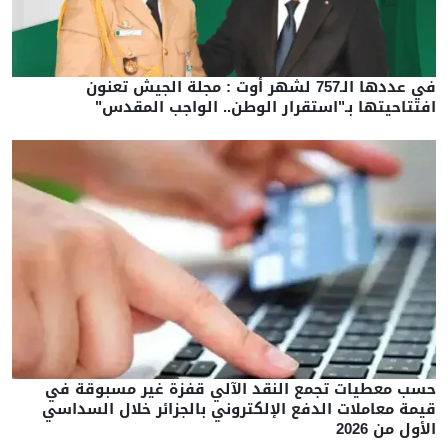
في عددها الـ757 لشهر أوت : مجلة الجيش تعنون
افتتاحيتها بـ"استقرار الوطن.. الواجب المقدس"
حسب معطيات تجمع النقد الآلي قفزة غير مسبوقة في
قيمة معاملات الدفع الإلكتروني بالجزائر خلال السداسي
الأول من 2026