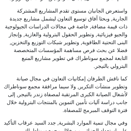
واستعرض الجانبان مستوى تقدم المشاريع المشتركة
الجارية, وبحثا آفاق توسيع التعاون ليشمل مشاريع جديدة
ذات قيمة مضافة, خاصة في مجالات الدراسات الجيولوجية
والجيو فيزيائية, وتطوير الحقول البترولية والغازية, وإنجاز
البنى التحتية الطاقوية, وتطوير شبكات التوزيع والتخزين,
فضلا عن بحث فرص مساهمة المؤسسات المتخصصة
التابعة لمجمع سوناطراك في تطوير مشاريع المنبع
البترولي بالنيجر.
كما ناقش الطرفان إمكانيات التعاون في مجال صيانة
وتطوير منشآت التكرير, ولا سيما مرافقة مجمع سوناطراك
لأشغال الصيانة الكبرى المرتقبة لمصفاة زندر بالنيجر, إلى
جانب دراسة آليات تأمين التموين بالمنتجات البترولية خلال
فترة التوقف المبرمج للمصفاة.
وفي مجال تنمية الموارد البشرية, جدد السيد عرقاب التأكيد
على استعداد الجزائر, من خلال مجمع سوناطراك