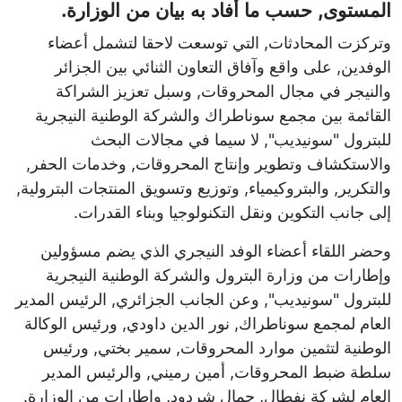
المستوى, حسب ما أفاد به بيان من الوزارة.
وتركزت المحادثات, التي توسعت لاحقا لتشمل أعضاء
الوفدين, على واقع وآفاق التعاون الثنائي بين الجزائر
والنيجر في مجال المحروقات, وسبل تعزيز الشراكة
القائمة بين مجمع سوناطراك والشركة الوطنية النيجرية
للبترول "سونيديب", لا سيما في مجالات البحث
والاستكشاف وتطوير وإنتاج المحروقات, وخدمات الحفر,
والتكرير, والبتروكيمياء, وتوزيع وتسويق المنتجات البترولية,
إلى جانب التكوين ونقل التكنولوجيا وبناء القدرات.
وحضر اللقاء أعضاء الوفد النيجري الذي يضم مسؤولين
وإطارات من وزارة البترول والشركة الوطنية النيجرية
للبترول "سونيديب", وعن الجانب الجزائري, الرئيس المدير
العام لمجمع سوناطراك, نور الدين داودي, ورئيس الوكالة
الوطنية لتثمين موارد المحروقات, سمير بختي, ورئيس
سلطة ضبط المحروقات, أمين رميني, والرئيس المدير
العام لشركة نفطال, جمال شردود, وإطارات من الوزارة.