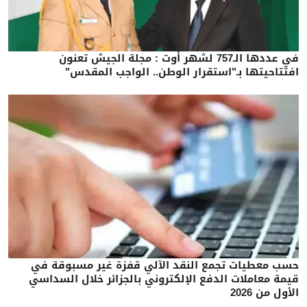
في عددها الـ757 لشهر أوت : مجلة الجيش تعنون
افتتاحيتها بـ"استقرار الوطن.. الواجب المقدس"
حسب معطيات تجمع النقد الآلي قفزة غير مسبوقة في
قيمة معاملات الدفع الإلكتروني بالجزائر خلال السداسي
الأول من 2026