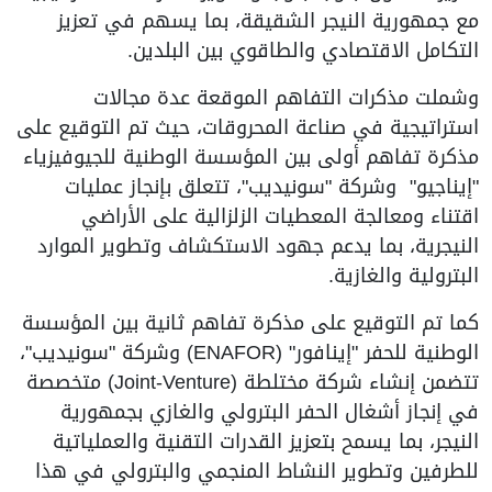
مع جمهورية النيجر الشقيقة، بما يسهم في تعزيز
التكامل الاقتصادي والطاقوي بين البلدين.
وشملت مذكرات التفاهم الموقعة عدة مجالات
استراتيجية في صناعة المحروقات، حيث تم التوقيع على
مذكرة تفاهم أولى بين المؤسسة الوطنية للجيوفيزياء
"إيناجيو" وشركة "سونيديب"، تتعلق بإنجاز عمليات
اقتناء ومعالجة المعطيات الزلزالية على الأراضي
النيجرية، بما يدعم جهود الاستكشاف وتطوير الموارد
البترولية والغازية.
كما تم التوقيع على مذكرة تفاهم ثانية بين المؤسسة
الوطنية للحفر "إينافور" (ENAFOR) وشركة "سونيديب"،
تتضمن إنشاء شركة مختلطة (Joint-Venture) متخصصة
في إنجاز أشغال الحفر البترولي والغازي بجمهورية
النيجر، بما يسمح بتعزيز القدرات التقنية والعملياتية
للطرفين وتطوير النشاط المنجمي والبترولي في هذا