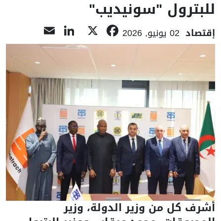
للبترول "سونيديب"
LinkedIn
Email
Facebook
X
إقتصاد
02 يونيو, 2026
أشرف كل من وزير الدولة، وزير