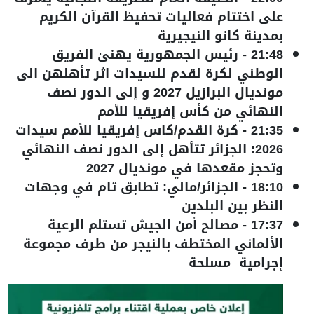
على اختتام فعاليات تحفيظ القرآن الكريم
بمدينة كانو النيجيرية
21:48
-
رئيس الجمهورية يهنئ الفريق
الوطني لكرة لقدم للسيدات اثر تأهلهن الى
مونديال البرازيل 2027 و إلى الدور نصف
النهائي من كأس إفريقيا للأمم
21:35
-
كرة القدم/كاس إفريقيا للأمم سيدات
2026: الجزائر تتأهل إلى الدور نصف النهائي
وتحجز مقعدها في مونديال 2027
18:10
-
الجزائر/مالي: تطابق تام في وجهات
النظر بين البلدين
17:37
-
مصالح أمن الجيش تستلم الرعية
الألماني المختطف بالنيجر من طرف مجموعة
إجرامية مسلحة