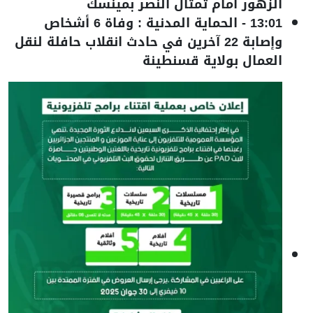
الزهور أمام تمثال النصر بمينسك
13:01
-
الحماية المدنية : وفاة 6 أشخاص
وإصابة 22 آخرين في حادث انقلاب حافلة لنقل
العمال بولاية قسنطينة