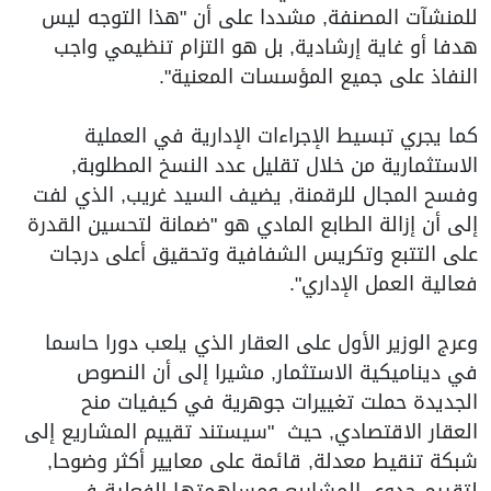
للمنشآت المصنفة, مشددا على أن "هذا التوجه ليس
هدفا أو غاية إرشادية, بل هو التزام تنظيمي واجب
النفاذ على جميع المؤسسات المعنية".
كما يجري تبسيط الإجراءات الإدارية في العملية
الاستثمارية من خلال تقليل عدد النسخ المطلوبة,
وفسح المجال للرقمنة, يضيف السيد غريب, الذي لفت
إلى أن إزالة الطابع المادي هو "ضمانة لتحسين القدرة
على التتبع وتكريس الشفافية وتحقيق أعلى درجات
فعالية العمل الإداري".
وعرج الوزير الأول على العقار الذي يلعب دورا حاسما
في ديناميكية الاستثمار, مشيرا إلى أن النصوص
الجديدة حملت تغييرات جوهرية في كيفيات منح
العقار الاقتصادي, حيث "سيستند تقييم المشاريع إلى
شبكة تنقيط معدلة, قائمة على معايير أكثر وضوحا,
لتقييم جدوى المشاريع ومساهمتها الفعلية في