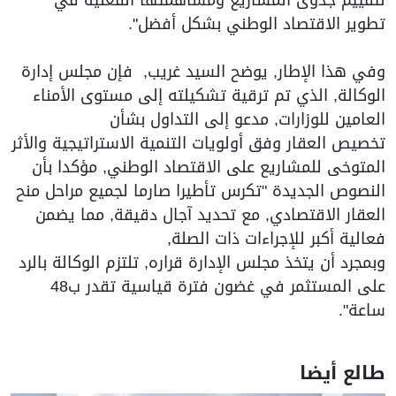
تطوير الاقتصاد الوطني بشكل أفضل".
وفي هذا الإطار, يوضح السيد غريب, فإن مجلس إدارة
الوكالة, الذي تم ترقية تشكيلته إلى مستوى الأمناء
العامين للوزارات, مدعو إلى التداول بشأن
تخصيص العقار وفق أولويات التنمية الاستراتيجية والأثر
المتوخى للمشاريع على الاقتصاد الوطني, مؤكدا بأن
النصوص الجديدة "تكرس تأطيرا صارما لجميع مراحل منح
العقار الاقتصادي, مع تحديد آجال دقيقة, مما يضمن
فعالية أكبر للإجراءات ذات الصلة,
وبمجرد أن يتخذ مجلس الإدارة قراره, تلتزم الوكالة بالرد
على المستثمر في غضون فترة قياسية تقدر ب48
ساعة".
طالع أيضا