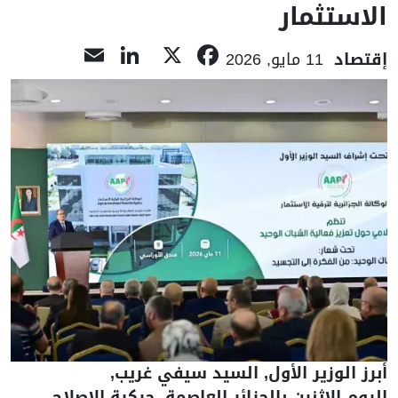
الاستثمار
LinkedIn
Email
Facebook
X
إقتصاد
11 مايو, 2026
أبرز الوزير الأول, السيد سيفي غريب,
اليوم الاثنين بالجزائر العاصمة, حركية الإصلاح