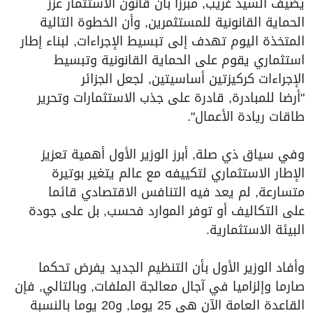
يضيف السيد غريب, مبرزا بأن قانون الاستثمار عزز
الحماية القانونية للمستثمرين, وأن الخطوة التالية
المتخذة اليوم تهدف إلى تبسيط الإجراءات, لبناء إطار
استثماري يقوم على الحماية القانونية وتبسيط
الإجراءات كركيزتين أساسيتين, لجعل الجزائر
"أرضا للمبادرة, قادرة على جذب الاستثمارات وتحرير
طاقات ريادة الأعمال".
وفي سياق ذي صلة, أبرز الوزير الأول أهمية تعزيز
الإطار الاستثماري لتكييفه مع عالم يتغير بوتيرة
متسارعة, لم يعد فيه التنافس الاقتصادي قائما
على التكاليف أو توفر الموارد فحسب, بل على جودة
البيئة الاستثمارية.
وأفاد الوزير الأول بأن التنظيم الجديد يفرض تحكما
صارما وإلزاميا في آجال معالجة الملفات, وبالتالي, فإن
القاعدة العامة الآن هي 25 يوما, و20 يوما بالنسبة