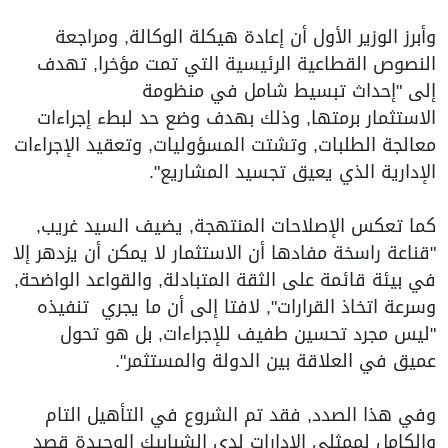
وأبرز الوزير الأول أن إعادة هيكلة الوكالة, ومراجعة
النصوص القطاعية الرئيسية التي تمت مؤخرا, تهدف
إلى "إحداث تبسيط شامل في منظومة
الاستثمار برمتها, وذلك بهدف وضع حد لبطء إجراءات
معالجة الطلبات, وتشتت المسؤوليات, وتعقيد الإجراءات
الإدارية الذي يعيق تجسيد المشاريع".
كما تعكس الإصلاحات المنتهجة, يضيف السيد غريب,
"قناعة راسخة مفادها أن الاستثمار لا يمكن أن يزدهر إلا
في بيئة قائمة على الثقة المتبادلة, والقواعد الواضحة,
وسرعة اتخاذ القرارات", لافتا إلى أن ما يجري تنفيذه
"ليس مجرد تحسين طفيف للإجراءات, بل هو تحول
عميق في العلاقة بين الدولة والمستثمر".
وفي هذا الصدد, فقد تم الشروع في التأهيل التام
والكامل لممثلي الإدارات لدى الشبابيك الوحيدة قصد