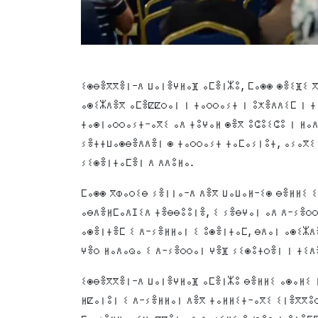
ⵉⵙⴱⴻⴳⴳⴻⵏ-ⴷ ⵡⴰⵏⴻⵖⵍⴰⴼ ⴰⵎⴻⵏⵣⵓ, ⵎⴰⵙⵙ ⵙⴻⵉⴼⵉ ⴳ
ⴰⵙⵉⵣⴷⴻⴳ ⴰⵎⴻⵇⵇⵔⴰⵏ ⵏ ⵜⴰⵔⵔⴰⵢⵜ ⵏ ⵓⵅⴻⴷⴷⵉⵎ ⵏ ⵜ
ⵜⴰⵙⵏⴰⵔⵔⴰⵢⵜ-ⴰⴳⵉ ⴰⴷ ⵜⵓⵖⴰⵍ ⵙⴻⴳ ⵓⵛⵓⵉⵛⵓ ⵏ ⵍⴰ
ⵢⴻⵜⵜⵡⴰⵙⴱⴻⴷⴷⴻⵏ ⵙ ⵜⴰⵔⵔⴰⵢⵜ ⵜⴰⵎⴰⵢⵏⵓⵜ, ⴰⵢⴰⴳⵉ 
ⵢⵉⵙⴻⵏⵜⴰⵎⴻⵏ ⴷ ⴷⴷⵓⵍⴰ.
ⵎⴰⵙⵙ ⴳⵀⴰⵔⵉⴱ ⵢⴻⵏⵏⴰ-ⴷ ⴷⴻⴳ ⵡⴰⵡⴰⵍ-ⵉⵙ ⴱⴻⵍⵍⵉ ⵉ
ⴰⴱⴷⴻⵍⵎⴰⴷⵊⵉⴷ ⵜⴻⴱⴱⵓⵓⵏⴻ, ⵉ ⵢⴻⴱⵖⴰⵏ ⴰⴷ ⴷ-ⵢⴻⵔⵔ
ⴰⵙⴻⵏⵜⴻⵎ ⵉ ⴷ-ⵢⴻⵍⵍⴰⵏ ⵉ ⵓⵙⴻⵏⵜⴰⵎ, ⴱⴷⴰⵏ ⴰⵙⵉⵣⴷ
ⵖⴻⵔ ⵍⴰⴷⴰⵕⴰ ⵉ ⴷ-ⵢⴻⵔⵔⴰⵏ ⵖⴻⴼ ⵢⵉⵙⵓⵜⵔⴻⵏ ⵏ ⵜⵉⴷ
ⵉⵙⴱⴻⴳⴳⴻⵏ-ⴷ ⵡⴰⵏⴻⵖⵍⴰⴼ ⴰⵎⴻⵏⵣⵓ ⴱⴻⵍⵍⵉ ⴰⵙⴰⵍⵉ 
ⵍⵇⴰⵏⵓⵏ ⵉ ⴷ-ⵢⴻⵍⵍⴰⵏ ⴷⴻⴳ ⵜⴰⵍⵍⵉⵜ-ⴰⴳⵉ ⵉⵏⴻⴳⴳⵓⵔ