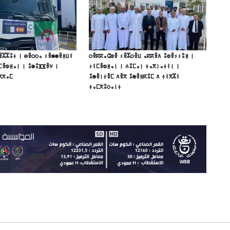
ⴻⵣⵣⵓⵜ ⵏ ⴱⴻⵔⵔⴰ ⵢⴻⵙⵙⴻⵍⵡⵉ
ⵔⴻⴽⴽⴰⵛⵀⴻ ⵢⴻⵣⵔⴻⵡ ⴰⴽⴽⴻⴷ ⵓⵀⴻⵢⵢⵓⵍ ⵏ
ⵎⴻⵀⵍⴰⵏ ⵏ ⵓⵙⵓⴼⴼⴻⵖ ⵏ
ⵢⵉⵎⴻⵀⵍⴰⵏ ⵏ ⵄⵓⵎⴰⵏ ⵜⴰⴳⵏⴰⵜⵉⵏ ⵏ
ⵅⵅⴰⵎ
ⵓⵙⴻⵏⵜⴻⵎ ⴷⴻⴳ ⵓⵙⴻⵍⴽⵓⵎ ⴷ ⵜⵉⴳⵣⵉ
ⵜⴰⵎⴳⵓⵔⴰⵏⵜ