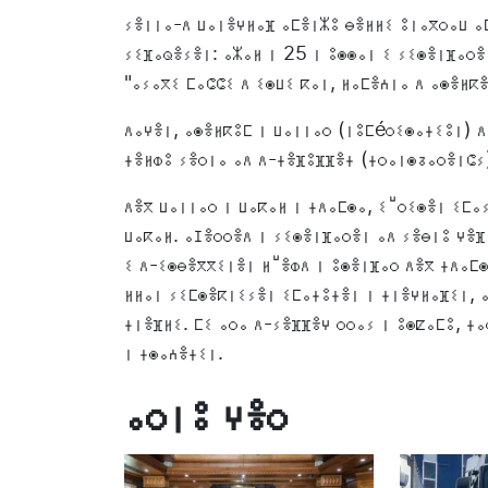
ⵢⴻⵏⵏⴰ-ⴷ ⵡⴰⵏⴻⵖⵍⴰⴼ ⴰⵎⴻⵏⵣⵓ ⴱⴻⵍⵍⵉ ⵓⵏⴰⴳⵔⴰⵡ ⴰⵎ
ⵢⵉⴼⴰⵕⴻⵢⴻⵏ: ⴰⵣⴰⵍ ⵏ 25 ⵏ ⵓⵙⵙⴰⵏ ⵉ ⵢⵉⵙⴻⵏⴼⴰⵔⴻ
"ⴰⵢⴰⴳⵉ ⵎⴰⵛⵛⵉ ⴷ ⵉⵙⵡⵉ ⴽⴰⵏ, ⵍⴰⵎⴻⵄⵏⴰ ⴷ ⴰⵙⴻⵍⴽ
ⴷⴰⵖⴻⵏ, ⴰⵙⴻⵍⴽⵓⵎ ⵏ ⵡⴰⵏⵏⴰⵔ (ⵏⵓⵎéⵔⵉⵙⴰⵜⵉⵓⵏ) ⴷ
ⵜⴻⵍⵀⵓ ⵢⴻⵔⵏⴰ ⴰⴷ ⴷ-ⵜⴻⴼⵓⴼⴼⴻⵜ (ⵜⵔⴰⵏⵙⵒⴰⵔⴻⵏⵛⵢ)
ⴷⴻⴳ ⵡⴰⵏⵏⴰⵔ ⵏ ⵡⴰⴽⴰⵍ ⵏ ⵜⴷⴰⵎⵙⴰ, ⵉⵯⵔⵉⵙⴻⵏ ⵉⵎⴰ
ⵡⴰⴽⴰⵍ. ⴰⵊⴻⵔⵔⴻⴷ ⵏ ⵢⵉⵙⴻⵏⴼⴰⵔⴻⵏ ⴰⴷ ⵢⴻⴱⵏⵓ ⵖⴻⴼ
ⵉ ⴷ-ⵉⵙⴱⴻⴳⴳⵉⵏⴻⵏ ⵍⵯⴻⵀⴷ ⵏ ⵓⵙⴻⵏⴼⴰⵔ ⴷⴻⴳ ⵜⴷⴰⵎⵙ
ⵍⵍⴰⵏ ⵢⵉⵎⵙⴻⴽⵏⵉⵢⴻⵏ ⵉⵎⴰⵜⵓⵜⴻⵏ ⵏ ⵜⵏⴻⵖⵍⴰⴼⵉⵏ, ⴰ
ⵜⵏⴻⴼⵍⵉ. ⵎⵉ ⴰⵔⴰ ⴷ-ⵢⴻⴼⴼⴻⵖ ⵔⵔⴰⵢ ⵏ ⵓⵙⵇⴰⵎⵓ, ⵜ
ⵏ ⵜⵙⴰⵄⴻⵜⵉⵏ.
ⴰⵔⵏⵓ ⵖⴻⵔ