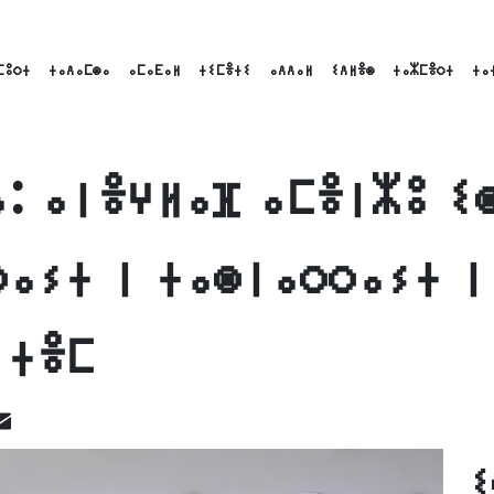
ⵎⵓⵔⵜ
ⵜⴰⴷⴰⵎⵙⴰ
ⴰⵎⴰⴹⴰⵍ
ⵜⵉⵎⴻⵜⵉ
ⴰⴷⴷⴰⵍ
ⵉⴷⵍⴻⵙ
ⵜⴰⵣⵎⴻⵔⵜ
ⵜⴰ
ⴰ: ⴰⵏⴻⵖⵍⴰⴼ ⴰⵎⴻⵏⵣⵓ ⵉ
ⵔⴰⵢⵜ ⵏ ⵜⴰⵙⵏⴰⵔⵔⴰⵢⵜ ⵏ
ⵏⵜⴻⵎ
ok
inkedIn
Email
ⵉ