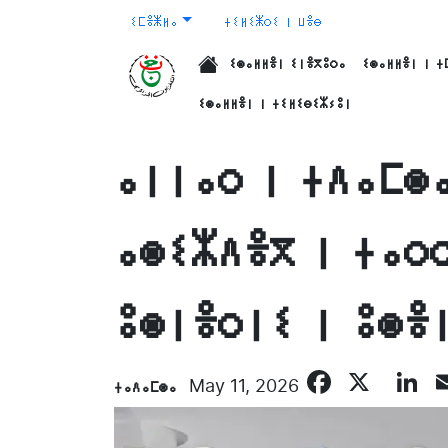
ⵉⵎⴻⵥⵍⴰ
ⵜⵉⵍⵉⵥⵔⵉ ⵏ ⵡⴻⴱ
ⵉⵙⴰⵍⵍⴻⵏ ⵉⵏⴻⴳⵓⵔⴰ
ⵉⵙⴰⵍⵍⴻⵏ ⵏ ⵜ
الرئيسية
ⵉⵙⴰⵍⵍⴻⵏ ⵏ ⵜⵉⵍⵉⴱⵉⵣⵢⵓⵏ
ⴰⵏⵏⴰⵔ ⵏ ⵜⴷⴰⵎⵙ
ⴰⵙⵉⵣⴷⴻⴳ ⵏ ⵜⴰⵔ
ⵓⵙⵏⴻⵔⵏⵉ ⵏ ⵓⵙⴻ
Facebo
X
L
ⵜⴰⴷⴰⵎⵙⴰ
May 11, 2026