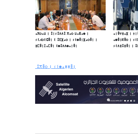
ⴰⴳⵔⴰⵡ ⵏ ⵓⵏⵢⵓⴷⴷⵓ ⴳⴰⵔ ⵡⴰⵟⴰⵙ ⵏ
ⴰⵏⴻⵖⵍⴰⴼ ⵏ ⵜⵏ
ⵢⵉⵃⵔⵉⵛⴻⵏ ⵉ ⵓⴹⴼⴰⵔ ⵏ ⵢⵉⵙⴻⵏⴼⴰⵔⴻⵏ ⵏ
ⴰⵙⴻⵏⴽⴻⵔ ⵏ ⵢⵉ
ⵍⵎⴻⵏⵊⴰⵎⴻⵏ ⵉⵙⵓⴷⴷⵙⴰⵏⴻⵏ
ⵢⵉⴷⵍⵓⵍⴻⵏ ⵏ ⵓ
ⵓⴳⴻⵔ ⵏ ⵢⵉⵙⴰⵍⵍⴻⵏ