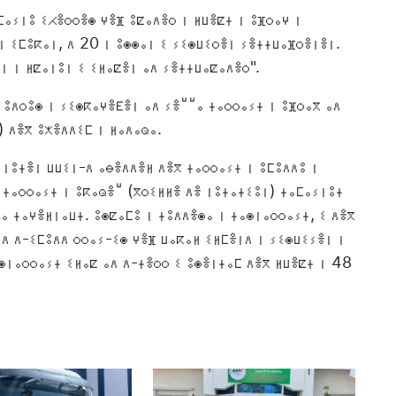
ⴰⵢⵏⵓ ⵉⵃⴻⵔⵔⴻⵙ ⵖⴻⴼ ⵓⵇⴰⴷⴻⵔ ⵏ ⵍⵡⴻⵇⵜ ⵏ ⵓⴼⵔⴰⵖ ⵏ
ⵏ ⵉⵎⵓⴽⴰⵏ, ⴷ 20 ⵏ ⵓⵙⵙⴰⵏ ⵉ ⵢⵉⵙⵡⵉⵔⴻⵏ ⵢⴻⵜⵜⵡⴰⴼⵔⴻⵏⴻⵏ.
ⴻⵏ ⵏ ⵍⵇⴰⵏⵓⵏ ⵉ ⵉⵍⴰⵇⴻⵏ ⴰⴷ ⵢⴻⵜⵜⵡⴰⵇⴰⴷⴻⵔ".
 ⵓⴷⵔⵓⵙ ⵏ ⵢⵉⵙⴽⴰⵖⴻⴹⴻⵏ ⴰⴷ ⵢⴻⵯⵯⴰ ⵜⴰⵔⵔⴰⵢⵜ ⵏ ⵓⴼⵔⴰⴳ ⴰⴷ
 ⴷⴻⴳ ⵓⵅⴻⴷⴷⵉⵎ ⵏ ⵍⴰⴷⴰⵕⴰ.
ⵢⵏⵓⵜⴻⵏ ⵡⵡⵉⵏ-ⴷ ⴰⴱⴻⴷⴷⴻⵍ ⴷⴻⴳ ⵜⴰⵔⵔⴰⵢⵜ ⵏ ⵓⵎⵓⴷⴷⵓ ⵏ
 ⵜⴰⵔⵔⴰⵢⵜ ⵏ ⵓⴽⴰⵕⴻⵯ (ⴳⵔⵉⵍⵍⴻ ⴷⴻ ⵏⵓⵜⴰⵜⵉⵓⵏ) ⵜⴰⵎⴰⵢⵏⵓⵜ
ⴰ ⵜⴰⵖⴻⵍⵏⴰⵡⵜ. ⵓⵙⵇⴰⵎⵓ ⵏ ⵜⵓⴷⴷⴻⵙⴰ ⵏ ⵜⴰⵙⵏⴰⵔⵔⴰⵢⵜ, ⵉ ⴷⴻⴳ
ⴷ ⴷ-ⵉⵎⵓⴷⴷ ⵔⵔⴰⵢ-ⵉⵙ ⵖⴻⴼ ⵡⴰⴽⴰⵍ ⵉⵍⵎⴻⵏⴷ ⵏ ⵢⵉⵙⵡⵉⵢⴻⵏ ⵏ
ⴰⵙⵏⴰⵔⵔⴰⵢⵜ ⵉⵍⴰⵇ ⴰⴷ ⴷ-ⵜⴻⵔⵔ ⵉ ⵓⵙⴻⵏⵜⴰⵎ ⴷⴻⴳ ⵍⵡⴻⵇⵜ ⵏ 48