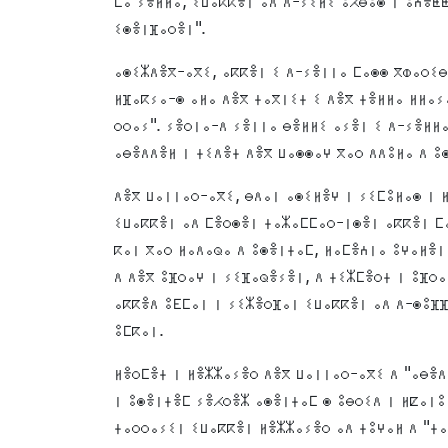
ⵎⴰ ⵢⴻⵍⵍⴰ, ⵉⵡⴰⴽⴽⴻⵏ ⴰⴷ ⴷ-ⵢⵉⵍⵉ ⵓⵃⴱⵓⵙ ⵏ ⵓⵄⴻⵟ
ⵉⵙⴻⵏⴼⴰⵔⴻⵏ".
ⴰⵙⵉⵣⴷⴻⴳ-ⴰⴳⵉ, ⴰⴽⴽⴻⵏ ⵉ ⴷ-ⵢⴻⵏⵏⴰ ⵎⴰⵙⵙ ⴳⵀⴰⵔⵉⴱ
ⵍⴼⴰⴽⵢⴰ-ⵙ ⴰⵍⴰ ⴷⴻⴳ ⵜⴰⴳⵏⵉⵜ ⵉ ⴷⴻⴳ ⵜⴻⵍⵍⴰ ⵍⵍⴰⵢ
ⵔⵔⴰⵢ". ⵢⴻⵔⵏⴰ-ⴷ ⵢⴻⵏⵏⴰ ⴱⴻⵍⵍⵉ ⴰⵢⴻⵏ ⵉ ⴷ-ⵢⴻⵍⵍ
ⴰⴱⴻⴷⴷⴻⵍ ⵏ ⵜⵉⴷⴻⵜ ⴷⴻⴳ ⵡⴰⵙⵙⴰⵖ ⴳⴰⵔ ⴷⴷⵓⵍⴰ ⴷ ⵓ
ⴷⴻⴳ ⵡⴰⵏⵏⴰⵔ-ⴰⴳⵉ, ⴱⴷⴰⵏ ⴰⵙⵉⵍⴻⵖ ⵏ ⵢⵉⵎⵓⵍⴰⵙ ⵏ 
ⵉⵡⴰⴽⴽⴻⵏ ⴰⴷ ⵎⴻⵔⵙⴻⵏ ⵜⴰⵣⴰⵎⵎⴰⵔ-ⵏⵙⴻⵏ ⴰⴽⴽⴻⵏ ⵎⴰ
ⴽⴰⵏ ⴳⴰⵔ ⵍⴰⴷⴰⵕⴰ ⴷ ⵓⵙⴻⵏⵜⴰⵎ, ⵍⴰⵎⴻⵄⵏⴰ ⵓⵖⴰⵍⴻⵏ
ⴷ ⴷⴻⴳ ⵓⴼⵔⴰⵖ ⵏ ⵢⵉⴼⴰⵕⴻⵢⴻⵏ, ⴷ ⵜⵉⵣⵎⴻⵔⵜ ⵏ ⵓⴼⵔ
ⴰⴽⴽⴻⴷ ⵓⴹⵎⴰⵏ ⵏ ⵢⵉⵣⴻⵔⴼⴰⵏ ⵉⵡⴰⴽⴽⴻⵏ ⴰⴷ ⴷ-ⵙⵓⴼⴼ
ⵓⵎⴽⴰⵏ.
ⵍⴻⵔⵎⴻⵜ ⵏ ⵍⴻⵣⵣⴰⵢⴻⵔ ⴷⴻⴳ ⵡⴰⵏⵏⴰⵔ-ⴰⴳⵉ ⴷ "ⴰⴱⴻⴷ
ⵏ ⵓⵙⴻⵏⵜⴻⵎ ⵢⴻⵃⵔⴻⵣ ⴰⵙⴻⵏⵜⴰⵎ ⵙ ⵓⴱⵔⵉⴷ ⵏ ⵍⵇⴰⵏⵓ
ⵜⴰⵔⵔⴰⵢⵉⵏ ⵉⵡⴰⴽⴽⴻⵏ ⵍⴻⵣⵣⴰⵢⴻⵔ ⴰⴷ ⵜⵓⵖⴰⵍ ⴷ "ⵜ