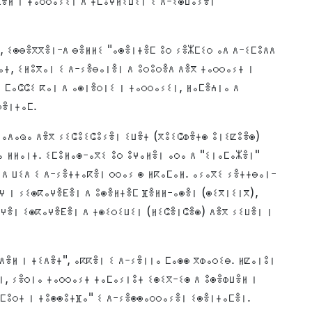
ⵟⴻⵍ ⵏ ⵜⴰⵔⵔⴰⵢⵉⵏ ⴷ ⵜⵎⵓⵖⵍⵉⵡⵉⵏ ⵉ ⴷ-ⵉⵙⵡⴰⵢⴻⵏ
, ⵉⵙⴱⴻⴳⴳⴻⵏ-ⴷ ⴱⴻⵍⵍⵉ "ⴰⵙⴻⵏⵜⴻⵎ ⵓⵔ ⵢⴻⵣⵎⵉⵔ ⴰⴷ ⴷ-ⵉⵎⵓⴷⴷ
ⴰⵜ, ⵉⵍⵓⴳⴰⵏ ⵉ ⴷ-ⵢⴻⴱⴰⵏⴻⵏ ⴷ ⵓⵔⵓⵔⴻⴷ ⴷⴻⴳ ⵜⴰⵔⵔⴰⵢⵜ ⵏ
ⴰ ⵎⴰⵛⵛⵉ ⴽⴰⵏ ⴷ ⴰⵙⵏⴻⵔⵏⵉ ⵏ ⵜⴰⵔⵔⴰⵢⵉⵏ, ⵍⴰⵎⴻⵄⵏⴰ ⴷ
ⵙⴻⵏⵜⴰⵎ.
ⵍⴰⴷⴰⵕⴰ ⴷⴻⴳ ⵢⵉⵛⵓⵉⵛⵓⵢⴻⵏ ⵉⵡⴻⵜ (ⴳⵓⵉⵛⵀⴻⵜⵙ ⵓⵏⵉⵇⵓⴻⵙ)
 ⵍⵍⴰⵏⵜ. ⵉⵎⵓⵍⴰⵙ-ⴰⴳⵉ ⵓⵔ ⵓⵖⴰⵍⴻⵏ ⴰⵔⴰ ⴷ "ⵉⵏⴰⵎⴰⵣⴻⵏ"
 ⴷ ⵡⵉⴷ ⵉ ⴷ-ⵢⴻⵜⵜⴰⴽⴻⵏ ⵔⵔⴰⵢ ⵙ ⵍⴽⴰⵎⴰⵍ. ⴰⵢⴰⴳⵉ ⵢⴻⵜⵜⴱⴰⵏ-
ⴰⵖ ⵏ ⵢⵉⵙⴽⴰⵖⴻⴹⴻⵏ ⴷ ⵓⵙⴻⵍⵜⴻⵎ ⴼⴻⵍⵍ-ⴰⵙⴻⵏ (ⵙⵉⴳⵏⵉⵏⴳ),
ⵖⴻⵏ ⵉⵙⴽⴰⵖⴻⴹⴻⵏ ⴷ ⵜⵙⵉⵔⵉⵡⵉⵏ (ⵍⵉⵛⴻⵏⵛⴻⵙ) ⴷⴻⴳ ⵢⵉⵡⴻⵏ ⵏ
ⴷⴻⵍ ⵏ ⵜⵉⴷⴻⵜ", ⴰⴽⴽⴻⵏ ⵉ ⴷ-ⵢⴻⵏⵏⴰ ⵎⴰⵙⵙ ⴳⵀⴰⵔⵉⴱ. ⵍⵇⴰⵏⵓⵏ
ⵏ, ⵢⴻⵔⵏⴰ ⵜⴰⵔⵔⴰⵢⵜ ⵜⴰⵎⴰⵢⵏⵓⵜ ⵉⵙⵉⴳ-ⵉⵙ ⴷ ⵓⵙⴻⵀⵡⴻⵍ ⵏ
ⴰⵎⵓⵔⵜ ⵏ ⵜⵓⵙⵙⵓⵜⴼⴰ" ⵉ ⴷ-ⵢⴻⵙⵙⴰⵔⵔⴰⵢⴻⵏ ⵉⵙⴻⵏⵜⴰⵎⴻⵏ.