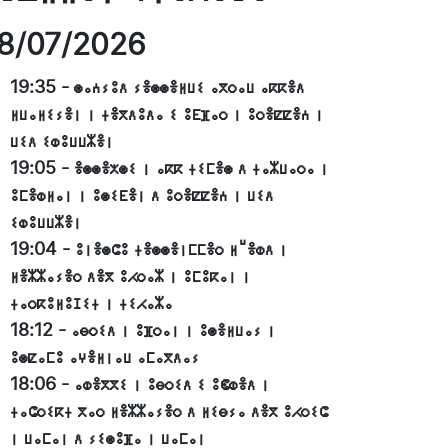
8/07/2026
19:35
-
ⵙⴰⵄⵢⵓⴷ ⵢⴻⵙⵙⴻⵍⵡⵉ ⴰⴳⵔⴰⵡ ⴰⴽⴽⴻⴷ
ⵍⵡⴰⵍⵉⵢⴻⵏ ⵏ ⵜⴻⴳⴷⵓⴷⴰ ⵉ ⵓⴹⴼⴰⵔ ⵏ ⵓⵔⴻⵇⵇⴻⵄ ⵏ
ⵡⵉⴷ ⵉⵀⵓⵡⵡⵣⴻⵏ
19:05
-
ⴻⵙⵙⴻⵅⵙⵉ ⵏ ⴰⴽⴽ ⵜⵉⵎⴻⵙ ⴷ ⵜⴰⵣⵡⴰⵔⴰ ⵏ
ⵓⵎⴻⵀⵍⴰⵏ ⵏ ⵓⵙⵉⴹⴻⵏ ⴷ ⵓⵔⴻⵇⵇⴻⵄ ⵏ ⵡⵉⴷ
ⵉⵀⵓⵡⵡⵣⴻⵏ
19:04
-
ⵓⵏⴻⵙⵛⵓ ⵜⴻⵙⵙⴻⵏⵎⵎⴻⵔ ⵍⵯⴻⵀⴷ ⵏ
ⵍⴻⵣⵣⴰⵢⴻⵔ ⴷⴻⴳ ⵓⵃⵔⴰⵣ ⵏ ⵓⵎⵓⴽⴰⵏ ⵏ
ⵜⴰⵔⴽⵓⵍⵓⵊⵉⵜ ⵏ ⵜⵉⵃⴰⵣⴰ
18:12
-
ⴰⴱⵔⵉⴷ ⵏ ⵓⴼⵔⴰⵏ ⵏ ⵓⵙⴻⵍⵡⴰⵢ ⵏ
ⵓⵙⵇⴰⵎⵓ ⴰⵖⴻⵍⵏⴰⵡ ⴰⵎⴰⴳⴷⴰⵢ
18:06
-
ⴰⵀⴻⴳⴳⵉ ⵏ ⵓⴱⵔⵉⴷ ⵉ ⵓⵞⵀⴻⴷ ⵏ
ⵜⴰⵛⵔⵉⴽⵜ ⴳⴰⵔ ⵍⴻⵣⵣⴰⵢⴻⵔ ⴷ ⵍⵉⴱⵢⴰ ⴷⴻⴳ ⵓⵃⵔⵉⵛ
ⵏ ⵡⴰⵎⴰⵏ ⴷ ⵢⵉⵙⵓⴼⴰ ⵏ ⵡⴰⵎⴰⵏ