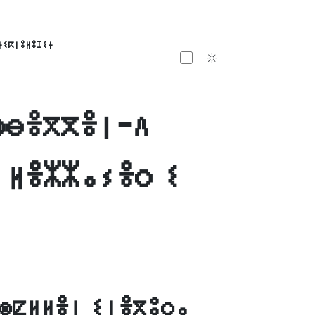
ⵜⵉⴽⵏⵓⵍⵓⵊⵉⵜ
Toggle theme
ⵙⴱⴻⴳⴳⴻⵏ-ⴷ
 ⵍⴻⵣⵣⴰⵢⴻⵔ ⵉ
ⵙⵇⵍⵍⴻⵏ ⵉⵏⴻⴳⵓⵔⴰ