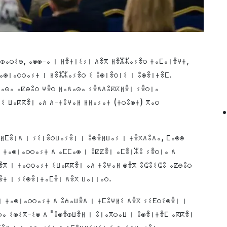
ⵀⴰⵔⵉⴱ, ⴰⵙⵙ-ⴰ ⵏ ⵍⴻⵜⵏⵉⵢⵏ ⴷⴻⴳ ⵍⴻⵣⵣⴰⵢⴻⵔ ⵜⴰⵎⴰⵏⴻⵖⵜ,
ⴰⵙⵏⴰⵔⵔⴰⵢⵜ ⵏ ⵍⴻⵣⵣⴰⵢⴻⵔ ⵉ ⵓⵙⵏⴻⵔⵏⵉ ⵏ ⵓⵙⴻⵏⵜⴻⵎ.
ⴷⴰⵕⴰ ⴰⵇⴱⵓⵔ ⵖⴻⵔ ⵍⴰⴷⴰⵕⴰ ⵢⴻⴷⴷⵓⴽⴽⵍⴻⵏ ⵢⴻⵔⵏⴰ
ⵉ ⵡⴰⴽⴽⴻⵏ ⴰⴷ ⴷ-ⵜⵓⵖⴰⵍ ⵍⵍⴰⵢⴰⵜ (ⵜⵔⵓⵙⵜ) ⴳⴰⵔ
ⵍⵎⴻⵏⴷ ⵏ ⵢⵉⵏⴻⵔⵡⴰⵢⴻⵏ ⵏ ⵓⵙⴻⵍⵡⴰⵢ ⵏ ⵜⴻⴳⴷⵓⴷⴰ, ⵎⴰⵙⵙ
 ⵜⴰⵙⵏⴰⵔⵔⴰⵢⵜ ⴷ ⴰⵎⵎⴰⵙ ⵏ ⵓⵇⵇⴻⵏ ⴰⵎⴻⵏⵣⵓ ⵢⴻⵔⵏⴰ ⴷ
ⴻⴳ ⵏ ⵜⴰⵔⵔⴰⵢⵜ ⵉⵡⴰⴽⴽⴻⵏ ⴰⴷ ⵜⵓⵖⴰⵍ ⵙⴻⴳ ⵓⵛⵓⵉⵛⵓ ⴰⵇⴱⵓⵔ
ⴻⵜ ⵏ ⵢⵉⵙⴻⵏⵜⴰⵎⴻⵏ ⴷⴻⴳ ⵡⴰⵏⵏⴰⵔ.
ⵏ ⵜⴰⵙⵏⴰⵔⵔⴰⵢⵜ ⴷ ⵓⵄⴰⵡⴻⴷ ⵏ ⵜⵎⵓⵖⵍⵉ ⴷⴻⴳ ⵢⵉⴹⵔⵉⵙⴻⵏ ⵏ
ⴰ ⵉⵙⵉⴳ-ⵉⵙ ⴷ "ⵓⵙⴻⵀⵡⴻⵍ ⵏ ⵓⵏⴰⴳⵔⴰⵡ ⵏ ⵓⵙⴻⵏⵜⴻⵎ ⴰⴽⴽⴻⵏ