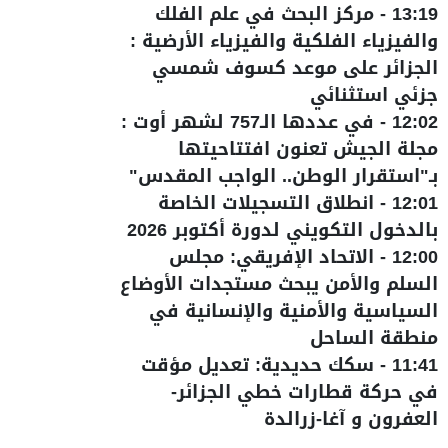
13:19
-
مركز البحث في علم الفلك
والفيزياء الفلكية والفيزياء الأرضية :
الجزائر على موعد كسوف شمسي
جزئي استثنائي
12:02
-
في عددها الـ757 لشهر أوت :
مجلة الجيش تعنون افتتاحيتها
بـ"استقرار الوطن.. الواجب المقدس"
12:01
-
انطلاق التسجيلات الخاصة
بالدخول التكويني لدورة أكتوبر 2026
12:00
-
الاتحاد الإفريقي: مجلس
السلم والأمن يبحث مستجدات الأوضاع
السياسية والأمنية والإنسانية في
منطقة الساحل
11:41
-
سكك حديدية: تعديل مؤقت
في حركة قطارات خطي الجزائر-
العفرون و آغا-زرالدة