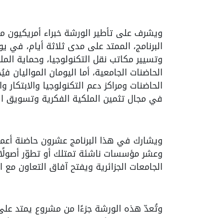
ويشرف على تأطير الورشة خبراء أمريكيون من ج
البرنامج، الممتد على مدى ثلاثة أيام، في ي
وتسيير مكاتب نقل التكنولوجيا، وحماية الملك
الحاضنات الجامعية، أما اليومان المواليان ف
الحاضنات ومراكز دعم التكنولوجيا والابتكار
في مجال تثمين الملكية الفكرية وتسويق الت
ويشارك في هذا البرنامج عشرون حاضنة أعمال 
وعشر مؤسسات ناشئة تمتلك أو تطوّر أصولًا في
الجامعات الجزائرية ويفتح آفاق التعاون مع ال
وتُعدّ هذه الورشة جزءًا من مشروع يمتد عل