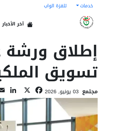
خدمات
تلفزة الواب
آخر الأخبار
الرئيسية
إطلاق ورشة ع
تسويق الملكية
In
acebook
X
مجتمع
03 يونيو, 2026