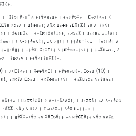
ⵓⵊⵉⵜ.
 ⵏ "ⵛⵓⵔⵏⴻⵍⵍ" ⴷ ⵜⵏⴻⵖⵍⴰⴼⵜ ⵏ ⵜⴰⵢⴻⵔⵣⴰ ⵏ ⵎⴰⵔⵉⴽⴰⵏ ⵉ
ⵎⴻⵍ ⴽⵔⴰⴷ ⵏ ⵡⵓⵙⵙⴰⵏ; ⴷⴻⴳ ⵡⴰⵙⵙ ⴰⵎⴻⵏⵣⵓ ⴰⴷ ⴷ-ⵉⵍⵉⵏ
ⵉⵏ ⵏ ⵓⵙⵉⵡⴻⴹ ⵏ ⵜⵜⴻⴽⵏⵓⵍⵓⵊⵉⵜ, ⴰⵃⵔⴰⵣ ⵏ ⵡⴰⵢⵍⴰ ⴰⵎⴻⵙⵏⵉ
ⵡⵓⵙⵙⴰⵏ ⵉ ⴷ-ⵉⵜⴻⴷⴷⵓⵏ, ⴰⴷ ⵉⵍⵉⵏ ⵉ ⵜⵜⴻⵞⵎⵓⵢⴰ ⵏ ⵓⴷⵉⵡⴻⵏ ⴷ
 ⵜⴰⵍⵍⴻⵍⵜ ⵏ ⵜⵜⴻⴽⵏⵓⵍⵓⵊⵉⵜ ⴷ ⵜⴽⴻⴱⴱⴰⵏⵢⵉⵏ ⵏ ⵜⴰⵣⵡⴰⵔⴰ, ⵉ
ⴰⵔ ⵏ ⵓⴼⵔⴰⵖ ⵏ ⵜⵜⴻⴽⵏⵓⵍⵓⵊⵉⵜ.
) ⵏ ⵢⵉⵎⵓⴽⴰⵏ ⵏ ⵓⵙⵙⴻⴳⵎⵉ ⵏ ⵜⴻⵙⴷⴰⵡⵉⵜ, ⵎⵔⴰⵡ (10) ⵏ
ⴼⵓ, ⴰⴽⴽⴻⴷ ⵎⵔⴰⵡ ⵏ ⵜⴽⴻⴱⴱⴰⵏⵢⵉⵏ ⵏ ⵜⴰⵣⵡⴰⵔⴰ ⵉⵢⴻⵙⵄⴰⵏ
 ⵙⴻⵜⵜⴰ ⵏ ⵡⴰⴳⴳⵓⵔⴻⵏ ⵉ ⴷ-ⵉⵜⴻⴷⴷⵓⵏ, ⵉ ⵡⴰⴽⴽⴻⵏ ⴰⴷ ⴷ-ⵢⴻⵔⵔ
ⵏ ⴷⴻⴳ ⵡⴰⵏⵏⴰⵔ ⵏ
ⵢⵉⵏ ⵏ ⵍⴻⵣⵣⴰⵢⴻⵔ ⴰⴷ ⵣⴻⵎⵔⴻⵏⵜ ⴰⴷ ⴽⴻⵛⵎⴻⵏⵜ ⵖⴻⵔ ⵙⵙⵓⵇ