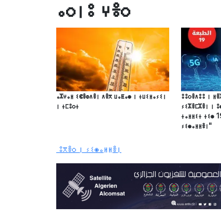
ⴰⵔⵏⵓ ⵖⴻⵔ
ⴰⵣⵖⴰⵍ ⵉⵞⴻⵀⴷⴻⵏ ⴷⴻⴳ ⵡⴰⵟⴰⵙ ⵏ ⵜⵡⵉⵍⴰⵢⵉⵏ
ⵓⵓⵔⴻⴷⵓⵓ ⵏ ⵍⴻ
ⵏ ⵜⵎⵓⵔⵜ
ⵢⵉⵣⴻⵎⵣⴻⵏ ⵏ ⵓ
ⵜⴰⵍⵍⵉⵜ ⵜⵉⵙ 1
ⵢⵉⵙⴰⵍⵍⴻⵏ"
ⵓⴳⴻⵔ ⵏ ⵢⵉⵙⴰⵍⵍⴻⵏ