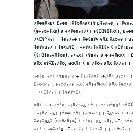
ⵢⴻⵙⵙⴻⵍⵡⵉ ⵎⴰⵙⵙ ⵏⵓⵓⵔⴻⴷⴷⵉⵏⴻ ⵡⵓⴰⴷⴰⵀ, ⴰⵏⴻⵖⵍⴰⴼ
(ⵙⵜⴰⵔⵜⵓⵃⵙ) ⴷ ⵜⴽⴻⴱⴱⴰⵏⵢⵉⵏ ⵜⵉⵎⵛⴻⵟⵓⵃⵉⵏ, ⵡⴰⵙⵙ
ⵢⵉⵎⴻ‵ⵍⴰⵏ ⵏ ⵓⵙⴰⵢⴰⵙ ⵏ ⵓⵙⵉⵍⴻⵖ ⵖⴻⴼ ⵓⴼⵔⴰⵖ ⵏ 
ⵓⵙⴻⵍⵡⴰⵢ ⵏ ⵓⵙⵉⵡⴻⴹ ⵏ ⵜⵜⴻⴽⵏⵓⵍⵓⵊⵉⵜ ⵉ ⵍⵎⴻⵏⴼⴰⵄ
(ⵉⵏⵛⵓⴱⴰⵜⴻⵓⵔⵙ). ⴰⵢⴰⴳⵉ ⵢⴻⵍⵍⴰ-ⴷ ⵙ ⵜⵜⴻⴽⴽⵉ ⵏ 
ⴷⴻⴳ ⵍⴻⵣⵣⴰⵢⴻⵔ, ⴰⴽⴽⴻⵏ ⵉ ⴷ-ⵢⵓⵔⴰ ⴷⴻⴳ ⵓⴷⵢⴰⵏ ⵏ
ⴰⵀⵉⵍ-ⴰⴳⵉ ⵢⴻⵍⵍⴰ-ⴷ ⵙ ⵓⵏⵢⵓⴷⴷⵓ ⴰⴽⴽⴻⴷ ⵡⴰⵀⵉⵍ ⵏ
ⵎⴰⵔⵉⴽⴰⵏ. ⵜⴰⵔⵔⴰⵢⵜ-ⴰⴳⵉ ⵜⴻⵜⵜⴻⴽⴽⵉ ⴷⴻⴳ ⵓⴱⵔⵉⴷ 
ⵏ ⵢⵉⵎⵓⴽⴰⵏ ⵏ ⵓⵙⵙⴻⴳⵎⵉ.
ⴷⴻⴳ ⵡⴰⵡⴰⵍ-ⵉⵙ, ⴰⵏⴻⵖⵍⴰⴼ ⵢⴻⵏⵏⴰ-ⴷ ⴱⴻⵍⵍⵉ ⵍⴻⵣⵣ
ⵜⴰⵏⴻⵖⵍⴰⴼⵜ ⵜⴻⵙⵙⴰⵖⴻⵜ ⵜⴰⵔⵔⴰⵢⵜ ⵏ ⵓⴼⵔⴰⵖ ⵉ ⵡⴰⴽ
ⵓⵙⵏⵓⵍⴼⵓ (ⴱⵔⴻⵠⴻⵜⵙ) ⵉ ⵢⵉⵙⵏⵓⵍⴼⴰⵢⴻⵏ, ⴰⵎⴰ ⴷⴻⴳ
ⴰⴳⵉ ⴷ ⴰⵙⵓⵔⵉⴼ ⴰⵎⴰⵢⵏⵓⵜ ⵉ ⵓⵃⵔⴰⵣ ⵏ ⵜⴰⵢⴻⵔⵣⴰ ⵏ 