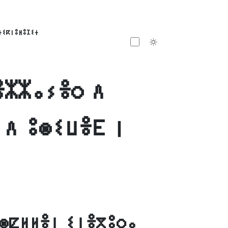
ⵜⵉⴽⵏⵓⵍⵓⵊⵉⵜ
Toggle theme
ⴻⵣⵣⴰⵢⴻⵔ ⴷ
 ⴷ ⵓⵙⵉⵡⴻⴹ ⵏ
ⵙⵇⵍⵍⴻⵏ ⵉⵏⴻⴳⵓⵔⴰ