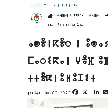
ⵉⵎⴻⵥⵍⴰ
ⵜⵉⵍⵉⵥⵔⵉ ⵏ ⵡⴻⴱ
ⵉⵙⴰⵍⵍⴻⵏ ⵉⵏⴻⴳⵓⵔⴰ
ⵉⵙⴰⵍⵍⴻⵏ ⵏ ⵜ
الرئيسية
ⵉⵙⴰⵍⵍⴻⵏ ⵏ ⵜⵉⵍⵉⴱⵉⵣⵢⵓⵏ
ⴰⵙⴻⵏⴽⴻⵔ ⵏ ⵓⵙⴰ
ⵎⴰⵔⵉⴽⴰⵏ ⵖⴻⴼ ⵓ
ⵜⵜⴻⴽⵏⵓⵍⵓⵊⵉⵜ
Facebo
X
Li
ⵜⵉⵎⴻⵜⵉ
Jun 03, 2026