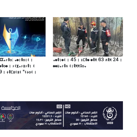
ⵣⵣⴰⵢⴻⵔ: ⴰⵙⵏⴻⵔⵏⵉ ⵏ
ⴰⵙⴻⵏⵙⵉ ⵏ 45 ⵏ ⵜⵎⴻⵙ ⵙⴻⴳ 63 ⴷⴻⴳ 24 ⵏ
ⵙⴻⵔⵙ ⵏ ⵢⵉⴼⴰⵢⵍⵢⴻⵏ ⵉ
ⵙⵙⵡⴰⵢⴻⵄ ⵉⵏⴻⴳⴳⵓⵔⴰ
9 ⵏ ⵜⴻⵎⵍⵉⵍⵉ "ⵉⵜⵔⵉ ⵏ