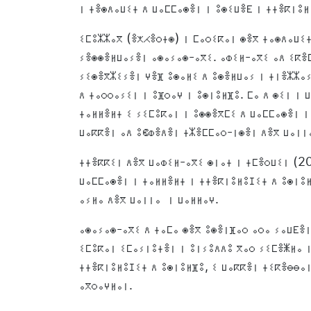
ⵏ ⵜⴻⵙⴷⴰⵡⵉⵜ ⴷ ⵡⴰⵎⵎⴰⵙⴻⵏ ⵏ ⵓⵙⵉⵡⴻⴹ ⵏ ⵜⵜⴻⴽⵏⵓⵍ
ⵉⵎⵓⵣⵣⴰⴳ (ⴻⵅⵃⴻⵔⵜⵙ) ⵏ ⵎⴰⵔⵉⴽⴰⵏ ⵙⴻⴳ ⵜⴰⵙⴷⴰⵡⵉⵜ
ⵢⴻⵙⵙⴻⵍⵡⴰⵢⴻⵏ ⴰⵙⴰⵢⴰⵙ-ⴰⴳⵉ. ⴰⵀⵉⵍ-ⴰⴳⵉ ⴰⴷ ⵉⴽⴻⵎ
ⵢⵉⵙⴻⴳⵣⵉⵢⴻⵏ ⵖⴻⴼ ⵓⵙⴰⵍⵉ ⴷ ⵓⵙⴻⵍⵡⴰⵢ ⵏ ⵜⵏⴻⵣⵣⴰⵢ
ⴷ ⵜⴰⵔⵔⴰⵢⵉⵏ ⵏ ⵓⴼⵔⴰⵖ ⵏ ⵓⵙⵏⵓⵍⴼⵓ. ⵎⴰ ⴷ ⵙⵉⵏ ⵏ 
ⵜⴰⵍⵍⴻⵍⵜ ⵉ ⵢⵉⵎⵓⴽⴰⵏ ⵏ ⵓⵙⵙⴻⴳⵎⵉ ⴷ ⵡⴰⵎⵎⴰⵙⴻⵏ ⵏ
ⵡⴰⴽⴽⴻⵏ ⴰⴷ ⵓⵞⵀⴻⴷⴻⵏ ⵜⵣⴻⵎⵎⴰⵔ-ⵏⵙⴻⵏ ⴷⴻⴳ ⵡⴰⵏⵏ
ⵜⵜⴻⴽⴽⵉⵏ ⴷⴻⴳ ⵡⴰⵀⵉⵍ-ⴰⴳⵉ ⵙⵏⴰⵜ ⵏ ⵜⵎⴻⵔⵡⵉⵏ (20
ⵡⴰⵎⵎⴰⵙⴻⵏ ⵏ ⵜⴰⵍⵍⴻⵍⵜ ⵏ ⵜⵜⴻⴽⵏⵓⵍⵓⵊⵉⵜ ⴷ ⵓⵙⵏⵓⵍ
ⴰⵢⵍⴰ ⴷⴻⴳ ⵡⴰⵏⵏⴰ ⵏ ⵡⴰⵍⵍⴰⵖ.
ⴰⵙⴰⵢⴰⵙ-ⴰⴳⵉ ⴷ ⵜⴰⵎⴰ ⵙⴻⴳ ⵓⵙⴻⵏⴼⴰⵔ ⴰⵔⴰ ⵢⴰⵡⴹⴻⵏ
ⵉⵎⵓⴽⴰⵏ ⵉⵎⴰⵢⵏⵓⵜⴻⵏ ⵏ ⵓⵏⵢⵓⴷⴷⵓ ⴳⴰⵔ ⵢⵉⵎⴻⵥⵍⴰ ⵏ ⵍⴻⵣⵣⴰⵢⴻﺮ ⴷ ⵡⵉⴷ ⵏ ⵎⴰⵔⵉⴽⴰ
ⵜⵜⴻⴽⵏⵓⵍⵓⵊⵉⵜ ⴷ ⵓⵙⵏⵓⵍⴼⵓ, ⵉ ⵡⴰⴽⴽⴻⵏ ⵜⵉⴽⴻⴱⴱⴰⵏ
ⴰⴳⵔⴰⵖⵍⴰⵏ.