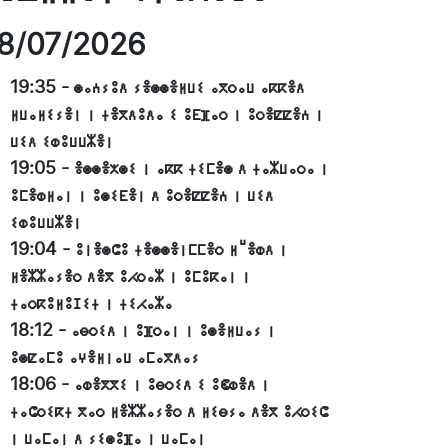
8/07/2026
19:35
-
ⵙⴰⵄⵢⵓⴷ ⵢⴻⵙⵙⴻⵍⵡⵉ ⴰⴳⵔⴰⵡ ⴰⴽⴽⴻⴷ
ⵍⵡⴰⵍⵉⵢⴻⵏ ⵏ ⵜⴻⴳⴷⵓⴷⴰ ⵉ ⵓⴹⴼⴰⵔ ⵏ ⵓⵔⴻⵇⵇⴻⵄ ⵏ
ⵡⵉⴷ ⵉⵀⵓⵡⵡⵣⴻⵏ
19:05
-
ⴻⵙⵙⴻⵅⵙⵉ ⵏ ⴰⴽⴽ ⵜⵉⵎⴻⵙ ⴷ ⵜⴰⵣⵡⴰⵔⴰ ⵏ
ⵓⵎⴻⵀⵍⴰⵏ ⵏ ⵓⵙⵉⴹⴻⵏ ⴷ ⵓⵔⴻⵇⵇⴻⵄ ⵏ ⵡⵉⴷ
ⵉⵀⵓⵡⵡⵣⴻⵏ
19:04
-
ⵓⵏⴻⵙⵛⵓ ⵜⴻⵙⵙⴻⵏⵎⵎⴻⵔ ⵍⵯⴻⵀⴷ ⵏ
ⵍⴻⵣⵣⴰⵢⴻⵔ ⴷⴻⴳ ⵓⵃⵔⴰⵣ ⵏ ⵓⵎⵓⴽⴰⵏ ⵏ
ⵜⴰⵔⴽⵓⵍⵓⵊⵉⵜ ⵏ ⵜⵉⵃⴰⵣⴰ
18:12
-
ⴰⴱⵔⵉⴷ ⵏ ⵓⴼⵔⴰⵏ ⵏ ⵓⵙⴻⵍⵡⴰⵢ ⵏ
ⵓⵙⵇⴰⵎⵓ ⴰⵖⴻⵍⵏⴰⵡ ⴰⵎⴰⴳⴷⴰⵢ
18:06
-
ⴰⵀⴻⴳⴳⵉ ⵏ ⵓⴱⵔⵉⴷ ⵉ ⵓⵞⵀⴻⴷ ⵏ
ⵜⴰⵛⵔⵉⴽⵜ ⴳⴰⵔ ⵍⴻⵣⵣⴰⵢⴻⵔ ⴷ ⵍⵉⴱⵢⴰ ⴷⴻⴳ ⵓⵃⵔⵉⵛ
ⵏ ⵡⴰⵎⴰⵏ ⴷ ⵢⵉⵙⵓⴼⴰ ⵏ ⵡⴰⵎⴰⵏ