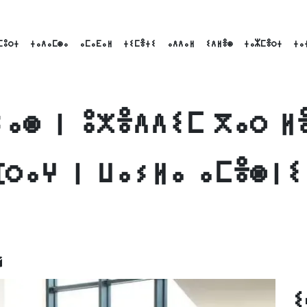
ⵎⵓⵔⵜ
ⵜⴰⴷⴰⵎⵙⴰ
ⴰⵎⴰⴹⴰⵍ
ⵜⵉⵎⴻⵜⵉ
ⴰⴷⴷⴰⵍ
ⵉⴷⵍⴻⵙ
ⵜⴰⵣⵎⴻⵔⵜ
ⵜⴰ
ⵢⴰⵙ ⵏ ⵓⵅⴻⴷⴷⵉⵎ ⴳⴰⵔ ⵍ
ⴼⵔⴰⵖ ⵏ ⵡⴰⵢⵍⴰ ⴰⵎⴻⵙⵏⵉ
ok
nkedIn
Email
ⵉ