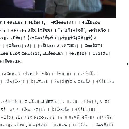
 ⵏ ⵜⴷⴰⵎⵙⴰ ⵏ ⵜⵎⵓⵙⵏⵉ, ⵏ ⵜⴽⴻⴱⴱⴰⵏⵢⵉⵏ ⵏ ⵜⴰⵣⵡⴰⵔⴰ
-ⴰ ⵏ ⵜⵜⵍⴰⵜⴰ ⴷⴻⴳ ⵓⴳⴻⵞⴷⵉ ⵏ "ⴰ-ⵠⴻⵏⵜⵓⵔⴻ", ⴰⵙⴻⵏⴽⴻⵔ ⵏ
ⵡⴰⵢⵍⴰ ⴰⵎⴻⵙⵏⵉ (ⵃⵔⵓⵃⵔⵉéⵜé ⵉⵏⵜⴻⵍⵍⴻⵛⵜⵓⴻⵍⵍⴻ) ⴷ
 ⵏ ⵜⴽⴻⴱⴱⴰⵏⵢⵉⵏ ⵏ ⵜⴰⵣⵡⴰⵔⴰ ⴷ ⵢⵉⵎⵓⴽⴰⵏ ⵏ ⵓⵙⵙⴻⴳⵎⵉ
ⵎⴰⵙⵙ ⵎⴰⵔⴽ ⵛⵀⴰⵃⵉⵔⵓ, ⴰⵎⴻⵙⴱⴰⵟⵉ ⵏ ⵜⵙⴰⴼⵉⵔⵜ ⵏ ⵎⴰⵔⵉⴽⴰⵏ
 ⵜⵏⴻⵖⵍⴰⴼⵜ.
 ⵜⴷⵓⴽⵍⴰ ⵉ ⵢⴻⵇⵇⵏⴻⵏ ⵖⴻⵔ ⵜⵏⴻⵖⵍⴰⴼⵜ ⵏ ⵜⴰⵢⴻⵔⵣⴰ ⵏ
ⵏ ⵡⴻⵙⵏⴻⵔⵏⵉ ⵏ ⵓⵏⴰⴳⵔⴰⵡ ⵏ ⵓⵙⵏⵓⵍⴼⵓ ⴷ ⵓⵞⵀⴻⴷ ⵏ ⵜⵣⴻⵎⵎⴰⵔ
ⴰⵢⴻⵔ ⵜⴻⵜⵜⴰⴽ ⴰⵣⴰⵍ ⴰⵎⴻⵇⵇⵔⴰⵏ ⵉ ⵡⴰⵢⵍⴰ ⴰⵎⴻⵙⵏⵉ, ⴷⴰⴳⵉ
ⴽⴻⵏ ⴰⴷ ⴷ-ⵜⴻⵔⵔ ⵍⵇⵉⵎⴰ ⵏ ⵓⵊⴻⵔⵔⴻⴱ ⵏ ⵜⵣⴻⵎⵎⵉⵍⵉⵏ ⵏ
 ⵜⵎⵓⵔⵜ ⴰⵎⴰ ⴷⴻⴳ ⴱⴻⵔⵔⴰ. ⵢⴻⵏⵏⴰ-ⴷ ⴷⴰⵖⴻ ⴱⴻⵍⵍⵉ ⴰⵙⵉⵍⴻⵖ-
ⵡⴰⵢⵍⴰ ⴰⵎⴻⵙ , ⵙ ⵜⵜⴻⴽⴽⵉ ⵏ ⵡⴰⵟⴰⵙ ⵏ ⵢⵉⵎⵓⴽⴰⵏ ⵏ ⵓⵙⵙⴻⴳⵎⵉ