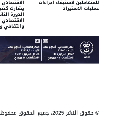
للمتعاملين لاستيفاء اجراءات
الاقتصادي و
عمليات الاستيراد
يشارك كضي
الدورة الثا
الاقتصادي و
والثقافي و
© حقوق النشر 2025، جميع الحقوق محفوظة ENTV | الهاتف: 023531010 | فاكس: 023531093 / 023531998