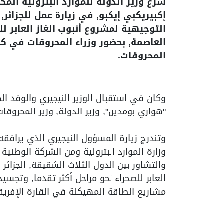
شرع وزير الدولة للموارد البترولية المكل
إكبيريكبي إيكبو, في زيارة عمل للجزائر,
التوجيهية لمشروع أنبوب الغاز العابر لل
العاصمة, بحضور وزراء المحروقات في كل م
المحروقات.
وكان في استقبال الوزير النيجيري والوفد الم
"هواري بومدين", وزير الدولة, وزير المحروقا
وتندرج زيارة المسؤول النيجيري الذي يراف
وزارة الموارد البترولية ومن الشركة الوطنية
والتشاور بين الدول الثلاث الشقيقة, الجزائر 
العابر للصحراء نحو مراحل أكثر تقدما, وتجس
مشاريع الطاقة المهيكلة في القارة الإفريق