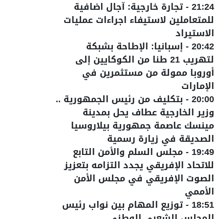
21:24
-
تجارة خارجية: آجال اضافية
للمتعاملين لاستيفاء اجراءات عمليات
الاستيراد
20:42
-
إسبانيا: الإطاحة بشبكة
لتهريب 21 طنا من الكوكايين إلى
أوروبا ممولة من مستثمرين في
الإمارات
20:00
-
بتكليف من رئيس الجمهورية ..
وزير الخارجية عطاف يحل بمدينة
مينسك عاصمة جمهورية بيلاروسيا
الصديقة في زيارة رسمية
19:49
-
مجلس السلم والأمن التابع
للاتحاد الإفريقي يجدد التزامه بتعزيز
الصوت الإفريقي في مجلس الأمن
الأممي
18:51
-
توزيع المهام بين نواب رئيس
المجلس الشعبي الوطني