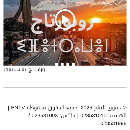
ⵉⴼⴻⵜⵔⴰⵡⴻⵏ روبورتاج
© حقوق النشر 2025، جميع الحقوق محفوظة ENTV |
الهاتف: 023531010 | فاكس: 023531093 /
023531998