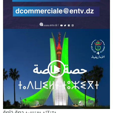
حصة خاصة ⵜⴰⴷⵡⵉⵍⵜ ⵜⵓⵣⵉⴳⵜ