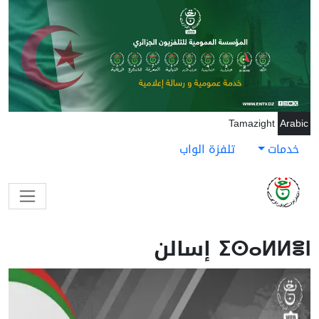
جاوز إلى المحتوى الرئيسي
Tamazight
Arabic
خدمات
تلفزة الواب
ⵉⵙⴰⵍⵍⴻⵏ إسالن