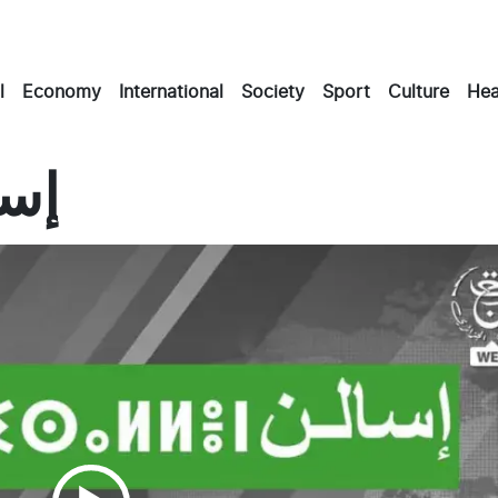
l
Economy
International
Society
Sport
Culture
Hea
 إسالن