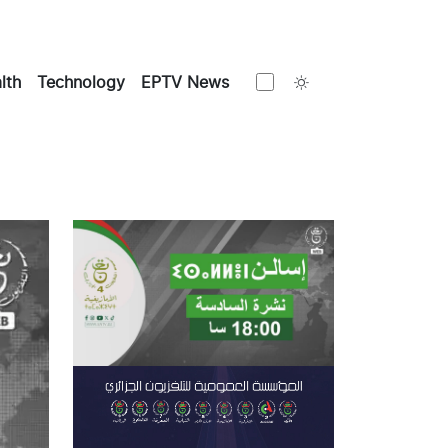
Toggle theme
lth
Technology
EPTV News