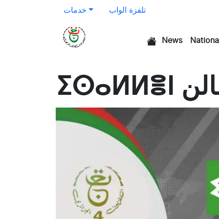
تلفزة الواب
خدمات
News
Nationa
الرئيسية
ⵉⵙⴰⵍⵍⴻⵏ