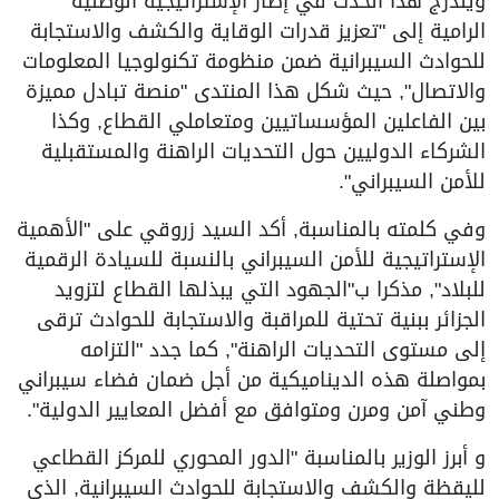
ويندرج هذا الحدث في إطار الإستراتيجية الوطنية
الرامية إلى "تعزيز قدرات الوقاية والكشف والاستجابة
للحوادث السيبرانية ضمن منظومة تكنولوجيا المعلومات
والاتصال", حيث شكل هذا المنتدى "منصة تبادل مميزة
بين الفاعلين المؤسساتيين ومتعاملي القطاع, وكذا
الشركاء الدوليين حول التحديات الراهنة والمستقبلية
للأمن السيبراني".
وفي كلمته بالمناسبة, أكد السيد زروقي على "الأهمية
الإستراتيجية للأمن السيبراني بالنسبة للسيادة الرقمية
للبلاد", مذكرا ب"الجهود التي يبذلها القطاع لتزويد
الجزائر ببنية تحتية للمراقبة والاستجابة للحوادث ترقى
إلى مستوى التحديات الراهنة", كما جدد "التزامه
بمواصلة هذه الديناميكية من أجل ضمان فضاء سيبراني
وطني آمن ومرن ومتوافق مع أفضل المعايير الدولية".
و أبرز الوزير بالمناسبة "الدور المحوري للمركز القطاعي
لليقظة والكشف والاستجابة للحوادث السيبرانية, الذي