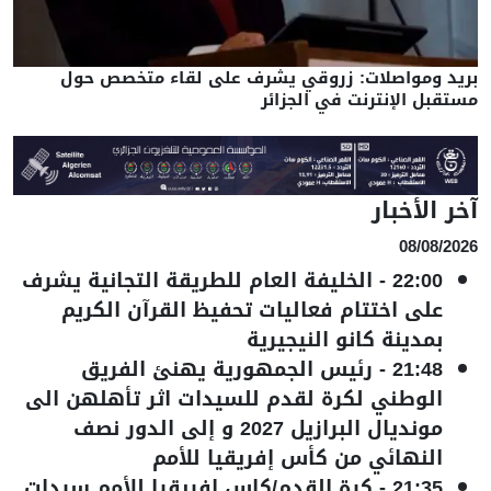
بريد ومواصلات: زروقي يشرف على لقاء متخصص حول
مستقبل الإنترنت في الجزائر
آخر الأخبار
08/08/2026
22:00
-
الخليفة العام للطريقة التجانية يشرف
على اختتام فعاليات تحفيظ القرآن الكريم
بمدينة كانو النيجيرية
21:48
-
رئيس الجمهورية يهنئ الفريق
الوطني لكرة لقدم للسيدات اثر تأهلهن الى
مونديال البرازيل 2027 و إلى الدور نصف
النهائي من كأس إفريقيا للأمم
21:35
-
كرة القدم/كاس إفريقيا للأمم سيدات