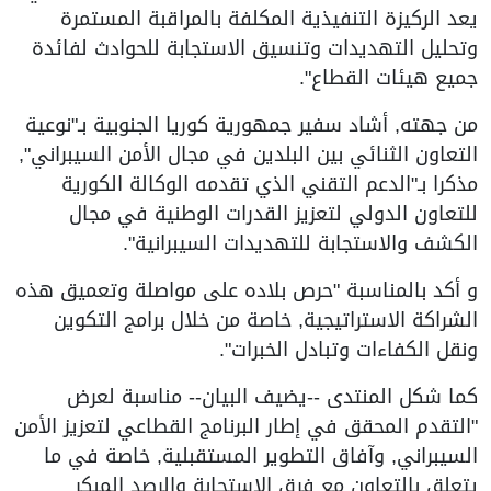
يعد الركيزة التنفيذية المكلفة بالمراقبة المستمرة
وتحليل التهديدات وتنسيق الاستجابة للحوادث لفائدة
جميع هيئات القطاع".
من جهته, أشاد سفير جمهورية كوريا الجنوبية بـ"نوعية
التعاون الثنائي بين البلدين في مجال الأمن السيبراني",
مذكرا بـ"الدعم التقني الذي تقدمه الوكالة الكورية
للتعاون الدولي لتعزيز القدرات الوطنية في مجال
الكشف والاستجابة للتهديدات السيبرانية".
و أكد بالمناسبة "حرص بلاده على مواصلة وتعميق هذه
الشراكة الاستراتيجية, خاصة من خلال برامج التكوين
ونقل الكفاءات وتبادل الخبرات".
كما شكل المنتدى --يضيف البيان-- مناسبة لعرض
"التقدم المحقق في إطار البرنامج القطاعي لتعزيز الأمن
السيبراني, وآفاق التطوير المستقبلية, خاصة في ما
يتعلق بالتعاون مع فرق الاستجابة والرصد المبكر