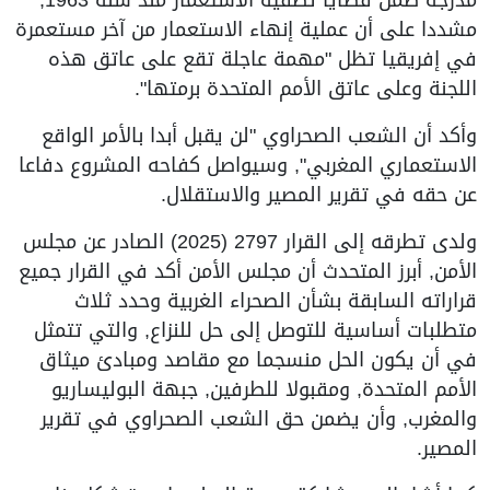
مشددا على أن عملية إنهاء الاستعمار من آخر مستعمرة
في إفريقيا تظل "مهمة عاجلة تقع على عاتق هذه
اللجنة وعلى عاتق الأمم المتحدة برمتها".
وأكد أن الشعب الصحراوي "لن يقبل أبدا بالأمر الواقع
الاستعماري المغربي", وسيواصل كفاحه المشروع دفاعا
عن حقه في تقرير المصير والاستقلال.
ولدى تطرقه إلى القرار 2797 (2025) الصادر عن مجلس
الأمن, أبرز المتحدث أن مجلس الأمن أكد في القرار جميع
قراراته السابقة بشأن الصحراء الغربية وحدد ثلاث
متطلبات أساسية للتوصل إلى حل للنزاع, والتي تتمثل
في أن يكون الحل منسجما مع مقاصد ومبادئ ميثاق
الأمم المتحدة, ومقبولا للطرفين, جبهة البوليساريو
والمغرب, وأن يضمن حق الشعب الصحراوي في تقرير
المصير.