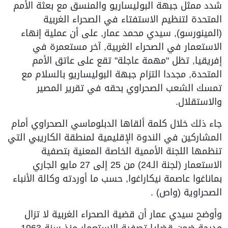
شدد ممثل جبهة البوليساريو والمنسق مع بعثة الأمم
المتحدة لتنظيم الاستفتاء في الصحراء الغربية
(المينورسو), سيدي محمد عمار, على أن عملية إنهاء
الاستعمار في الصحراء الغربية, آخر مستعمرة في
إفريقيا, تظل "مهمة عاجلة" تقع على عاتق الأمم
المتحدة, مجددا التزام جبهة البوليساريو بالسلام مع
تمسك الشعب الصحراوي بحقه في تقرير المصير
والاستقلال.
جاء ذلك خلال كلمة ألقاها الدبلوماسي الصحراوي أمام
المشاركين في الندوة الإقليمية لمنطقة الكاريبي التي
تنظمها اللجنة الأممية الخاصة المعنية بتصفية
الاستعمار (لجنة الـ24) من 25 إلى 27 مايو الجاري
بماناغوا عاصمة نيكاراغوا, حسب ما أوردته وكالة الأنباء
الصحراوية (واص) .
وأوضح سيدي عمار أن قضية الصحراء الغربية لا تزال
مدرجة ضمن قضايا تصفية الاستعمار منذ سنة 1963,