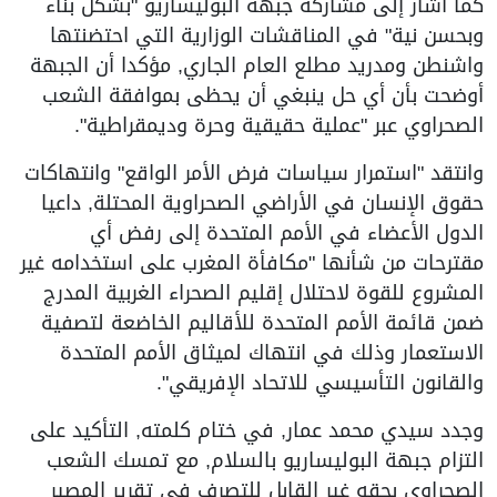
كما أشار إلى مشاركة جبهة البوليساريو "بشكل بناء
وبحسن نية" في المناقشات الوزارية التي احتضنتها
واشنطن ومدريد مطلع العام الجاري, مؤكدا أن الجبهة
أوضحت بأن أي حل ينبغي أن يحظى بموافقة الشعب
الصحراوي عبر "عملية حقيقية وحرة وديمقراطية".
وانتقد "استمرار سياسات فرض الأمر الواقع" وانتهاكات
حقوق الإنسان في الأراضي الصحراوية المحتلة, داعيا
الدول الأعضاء في الأمم المتحدة إلى رفض أي
مقترحات من شأنها "مكافأة المغرب على استخدامه غير
المشروع للقوة لاحتلال إقليم الصحراء الغربية المدرج
ضمن قائمة الأمم المتحدة للأقاليم الخاضعة لتصفية
الاستعمار وذلك في انتهاك لميثاق الأمم المتحدة
والقانون التأسيسي للاتحاد الإفريقي".
وجدد سيدي محمد عمار, في ختام كلمته, التأكيد على
التزام جبهة البوليساريو بالسلام, مع تمسك الشعب
الصحراوي بحقه غير القابل للتصرف في تقرير المصير