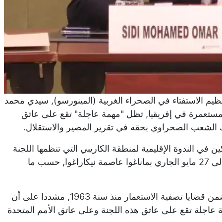
نظيم الاستفتاء في الصحراء الغربية (المينورسو), سيدي محمد
ر مستعمرة في إفريقيا, تظل "مهمة عاجلة" تقع على عاتق
مسك الشعب الصحراوي بحقه في تقرير المصير والاستقلال.
 في الندوة الإقليمية لمنطقة الكاريبي التي تنظمها اللجنة
الأممية الخاصة المعنية بتصفية الاستعمار (لجنة الـ24) من 25 إلى 27 مايو الجاري بماناغوا عاصمة نيكاراغوا, حسب ما
وأوضح سيدي عمار أن قضية الصحراء الغربية لا تزال مدرجة ضمن قضايا تصفية الاستعمار منذ سنة 1963, مشددا على أن
 عاجلة تقع على عاتق هذه اللجنة وعلى عاتق الأمم المتحدة