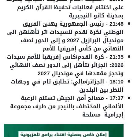
على اختتام فعاليات تحفيظ القرآن الكريم
بمدينة كانو النيجيرية
21:48
-
رئيس الجمهورية يهنئ الفريق
الوطني لكرة لقدم للسيدات اثر تأهلهن الى
مونديال البرازيل 2027 و إلى الدور نصف
النهائي من كأس إفريقيا للأمم
21:35
-
كرة القدم/كاس إفريقيا للأمم سيدات
2026: الجزائر تتأهل إلى الدور نصف النهائي
وتحجز مقعدها في مونديال 2027
18:10
-
الجزائر/مالي: تطابق تام في وجهات
النظر بين البلدين
17:37
-
مصالح أمن الجيش تستلم الرعية
الألماني المختطف بالنيجر من طرف مجموعة
إجرامية مسلحة