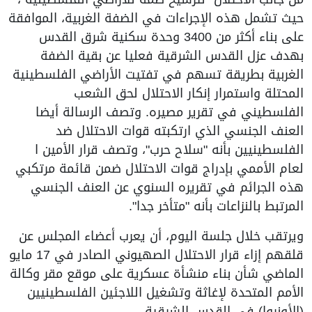
حيث تشمل هذه الإجراءات في الضفة الغربية، الموافقة
على بناء أكثر من 3400 وحدة سكنية شرق القدس
بهدف عزل القدس الشرقية فعليا عن بقية الضفة
الغربية بطريقة تسهم في تفتيت الأراضي الفلسطينية
المحتلة واستمرار إنكار الاحتلال لحق الشعب
الفلسطيني في تقرير مصيره. وتصف الرسالة أيضا
العنف الجنسي الذي ارتكبته قوات الاحتلال ضد
الفلسطينيين بأنه "سلاح حرب"، وتصف قرار الأمين ا
لعام الأممي بإدراج قوات الاحتلال ضمن قائمة مرتكبي
هذه الجرائم في تقريره السنوي عن العنف الجنسي
المرتبط بالنزاعات بأنه "متأخر جدا".
ويرتقب خلال جلسة اليوم، أن يعرب أعضاء المجلس عن
قلقهم إزاء قرار الاحتلال الصهيوني الصادر في 17 مايو
الماضي شأن بناء منشأة عسكرية على موقع مقر وكالة
الأمم المتحدة لإغاثة وتشغيل اللاجئين الفلسطينيين
(الأونروا) في القدس الشرقية.