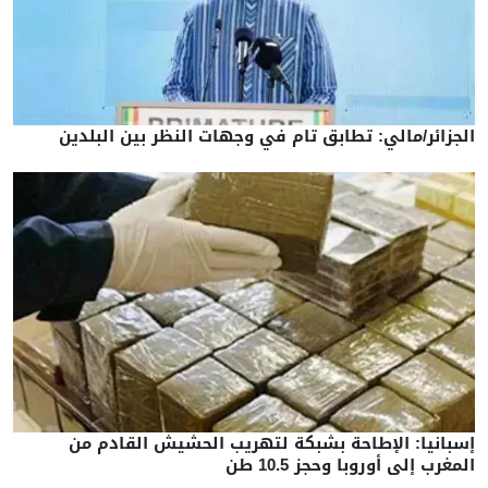
الجزائر/مالي: تطابق تام في وجهات النظر بين البلدين
إسبانيا: الإطاحة بشبكة لتهريب الحشيش القادم من
المغرب إلى أوروبا وحجز 10.5 طن