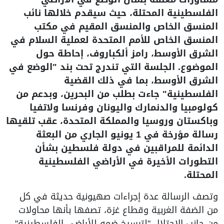
الفلسطينية المحتلة، حيث سيقدم خلالها نائب
المنسق الخاص والمنسق المقيم في مكتب
المنسق الخاص للأمم المتحدة لعملية السلام في
الشرق الأوسط، رامز ألكباروف، إحاطة حول
الموضوع. الجلسة التي تندرج تحت بند "الوضع في
الشرق الأوسط، بما في ذلك القضية
الفلسطينية" جاءت بطلب من البحرين، وبدعم من
كولومبيا والدنمارك واليونان وفرنسا ولاتفيا
وباكستان وروسيا والمملكة المتحدة، عقب تلقيها
رسالة مؤرخة في 1 يونيو الجاري من البعثة
الدائمة للمراقبين في دولة فلسطين بشأن
التطورات الأخيرة في الأراضي الفلسطينية
المحتلة.
وتصف الرسالة عدة إجراءات صهيونية حديثة في كل
من الضفة الغربية وقطاع غزة، تصفها بأنها محاولات
من جانب الاحتلال "لترسيخ ضمه للأراضي الفلسطينية"،