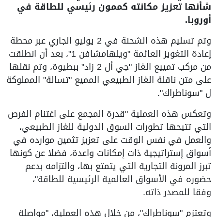
شأنها تعزيز مكانته كممون رئيسي للطاقة في
أوروبا.
وتم تسليم هذه الشحنة في 2 يوليو الجاري عبر محطة
إعادة التغويز العائمة "ويلهامشافن 1"، بعد أن انطلقت
من مركب تمييع الغاز "جي أل 2 زاد" ببطيوة، وتم نقلها
على متن ناقلة الغاز الطبيعي المميع "تسالة" المملوكة
ل "سوناطراك".
وتعكس هذه العملية "قدرة المجمع على اغتنام الفرص
التي تتيحها تطورات السوق الدولية للغاز الطبيعي،
والعمل في نفس الوقت على تعزيز تثمين موارده في
أسواق إستراتيجية ذات إمكانات واعدة، فضلا عن كونها
تبرز المرونة التجارية التي يتمتع بها، والتزامه بدعم
حضوره في الأسواق العالمية الرئيسية للطاقة"،
وفقا للمصدر ذاته.
وتعتزم "سوناطراك"، من خلال هذه العملية، "مواصلة