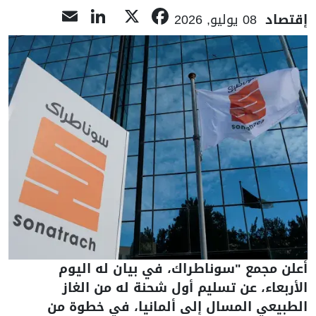
LinkedIn
Email
Facebook
X
إقتصاد
08 يوليو, 2026
أعلن مجمع "سوناطراك، في بيان له اليوم
الأربعاء، عن تسليم أول شحنة له من الغاز
الطبيعي المسال إلى ألمانيا، في خطوة من