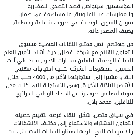
المؤسستين سيتواصل قصد التصدي للمضاربة
والممارسات غير القانونية, والمساهمة في ضمان
تموين السوق الوطنية في ظروف شفافة ومنظمة,
يضيف المصدر ذاته.
من جهتهم, ثمن ممثلو النقابات المهنية مستوى
التعاون القائم مع شركة نفطال, حيث أشاد الأمين العام
للنقابة الوطنية للناقلين بسيارات الأجرة, سيد علي آيت
الحسين, بمجهودات الشركة لتلبية احتياجات مهنيي
النقل, مشيرا إلى استجابتها لأكثر من 4000 طلب خلال
الأشهر الثلاثة الأخيرة, وهي الاستجابة التي كانت محل
تنويه أيضا من طرف رئيس الاتحاد الوطني الجزائري
للناقلين, محمد بلال.
في سياق متصل, شكل اللقاء فرصة لتقييم حصيلة
التعاون المشترك والاستماع إلى مختلف الانشغالات
والاقتراحات التي طرحها ممثلو النقابات المهنية, حيث