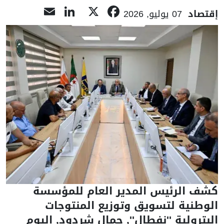
LinkedIn
Email
Facebook
X
إقتصاد
07 يوليو, 2026
كشف الرئيس المدير العام للمؤسسة
الوطنية لتسويق وتوزيع المنتوجات
البترولية ''نفطال'', جمال شردود, اليوم