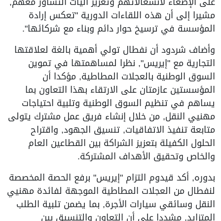
على الإصغاء لانشغالاتهم وتعزيز آليات التشاور معهم,
مشيرا إلى أن هذه اللقاءات الدورية "تعكس إرادة
المؤسسة في ترسيخ حوار دائم وبناء مع شركائها".
وأضاف شردود أن نفطال تولي أهمية بالغة لعلاقتها
التجارية مع "إيريس", نظرا لمساهمتها في تموين
السوق الوطنية بالعجلات المطاطية, مؤكدا أن
المؤسستين عازمتان على الارتقاء بهذا التعاون بما
يساهم في تنظيم السوق الوطنية وتلبية احتياجات
مهنيي النقل, من خلال إنشاء فريق عمل مشترك يتولى
متابعة تنفيذ الاتفاقيات, تنسيق الجهود, واقتراح
الحلول الكفيلة بتعزيز الشراكة بين القطاعين العام
والخاص وتحقيق الأهداف المشتركة.
بدوره, أكد قيدوم التزام "إيريس" برفع الحصة المخصصة
لنفطال من العجلات المطاطية الموجهة لفائدة مهنيي
النقل وسائقي سيارات الأجرة, بما يضمن تلبية الطلب
المتزايد, مشددا على أن التعاون والتنسيق بين