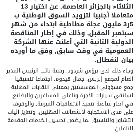
الثلاثاء بالجزائر العاصمة, عن اختيار 13
متعاملا أجنبيا لتزويد السوق الوطنية ب
5ر3 مليون عجلة مطاطية ابتداء من شهر
سبتمبر المقبل, وذلك في إطار المناقصة
الدولية الثانية التي أعلنت عنها الشركة
العمومية في وقت سابق, وفق ما أورده
بيان لنفطال.
وجاء ذلك لدى ترؤس شردود, رفقة نائب الرئيس المدير
العام لمجمع إيريس, جمال قيدوم, اجتماعا تنسيقيا
جمع مسؤولي المؤسستين بممثلي النقابات المهنية
لسائقي سيارات الأجرة وناقلي المسافرين والبضائع,
في إطار متابعة تنفيذ الاتفاقيات المبرمة, والوقوف
على مدى الاستجابة لانشغالات المهنيين, وتعزيز آليات
التشاور والتنسيق بما يضمن تحسين الخدمات المقدمة
للناقلين.