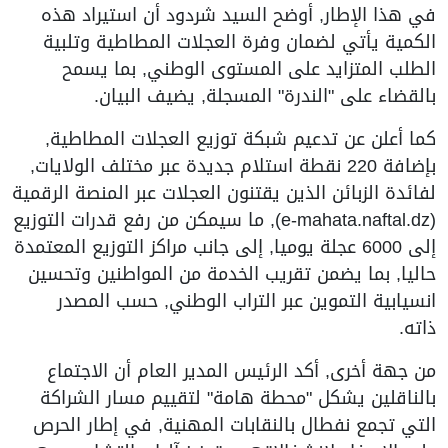
في هذا الإطار, أوضح السيد شردود أن استيراد هذه
الكمية يأتي لضمان وفرة العجلات المطاطية وتلبية
الطلب المتزايد على المستوى الوطني, بما يسمح
بالقضاء على "الندرة" المسجلة, يضيف البيان.
كما أعلن عن تدعيم شبكة توزيع العجلات المطاطية,
بإضافة 220 نقطة استلام جديدة عبر مختلف الولايات,
لفائدة الزبائن الذين يقتنون العجلات عبر المنصة الرقمية
(e-mahata.naftal.dz), ما سيمكن من رفع قدرات التوزيع
إلى 6000 عجلة يوميا, إلى جانب مراكز التوزيع المعتمدة
حاليا, بما يضمن تقريب الخدمة من المواطنين وتحسين
انسيابية التموين عبر التراب الوطني, حسب المصدر
ذاته.
من جهة أخرى, أكد الرئيس المدير العام أن الاجتماع
بالناقلين يشكل "محطة هامة" لتقييم مسار الشراكة
التي تجمع نفطال بالنقابات المهنية, في إطار الحرص