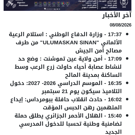
آخر الأخبار
08/08/2026
17:37
-
وزارة الدفاع الوطني : استلام الرعية
الألماني "ULUMASKAN SINAN" من طرف
مصالح أمن الجيش
17:09
-
أمن ولاية عين تموشنت : وضع حد
لنشاط عصابة أحياء حاولت زرع الرعب وسط
الساكنة بمدينة المالح
16:35
-
الموسم الدراسي 2026- 2027: دخول
التلاميذ سيكون يوم 21 سبتمبر
16:02
-
حادث انقلاب حافلة ببومرداس: إيداع
المتهمين رهن الحبس المؤقت
15:40
-
الهلال الأحمر الجزائري يطلق حملة
تضامنية وطنية تحسبا للدخول المدرسي
الجديد