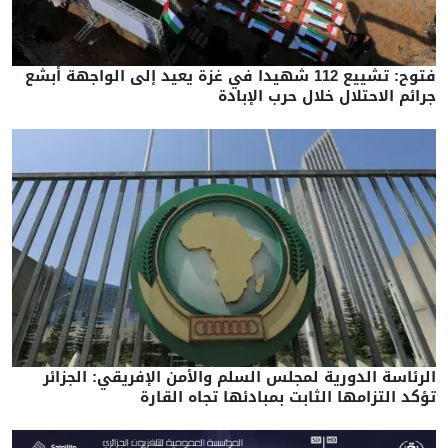
فتوح: تشييع 112 شهيدا في غزة يعيد إلى الواجهة أبشع
جرائم الاحتلال خلال حرب الإبادة
الرئاسة الدورية لمجلس السلم والأمن الإفريقي: الجزائر
تؤكد التزامها الثابت بمبادئها تجاه القارة