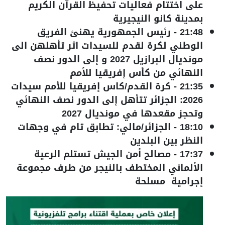
على اختتام فعاليات تحفيظ القرآن الكريم
بمدينة كانو النيجيرية
21:48
-
رئيس الجمهورية يهنئ الفريق
الوطني لكرة لقدم للسيدات اثر تأهلهن الى
مونديال البرازيل 2027 و إلى الدور نصف
النهائي من كأس إفريقيا للأمم
21:35
-
كرة القدم/كاس إفريقيا للأمم سيدات
2026: الجزائر تتأهل إلى الدور نصف النهائي
وتحجز مقعدها في مونديال 2027
18:10
-
الجزائر/مالي: تطابق تام في وجهات
النظر بين البلدين
17:37
-
مصالح أمن الجيش تستلم الرعية
الألماني المختطف بالنيجر من طرف مجموعة
إجرامية مسلحة