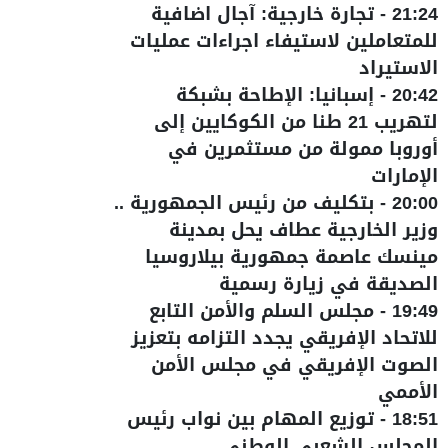
21:24
-
تجارة خارجية: آجال اضافية
للمتعاملين لاستيفاء اجراءات عمليات
الاستيراد
20:42
-
إسبانيا: الإطاحة بشبكة
لتهريب 21 طنا من الكوكايين إلى
أوروبا ممولة من مستثمرين في
الإمارات
20:00
-
بتكليف من رئيس الجمهورية ..
وزير الخارجية عطاف يحل بمدينة
مينسك عاصمة جمهورية بيلاروسيا
الصديقة في زيارة رسمية
19:49
-
مجلس السلم والأمن التابع
للاتحاد الإفريقي يجدد التزامه بتعزيز
الصوت الإفريقي في مجلس الأمن
الأممي
18:51
-
توزيع المهام بين نواب رئيس
المجلس الشعبي الوطني