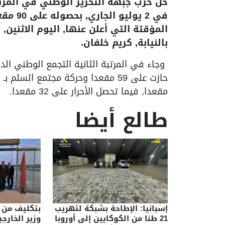
حل حزب جبهة التحرير الوطني في المرتب
في 2 ي
المؤقتة التي أعلن عنها, اليوم الاثنين,
بالنيابة, كريم خلفان.
مقعدا, فيما تحصل الأحرار على 32 مقعدا.
طالع أيضا
إسبانيا: الإطاحة بشبكة لتهريب
بتكليف من 
21 طنا من الكوكايين إلى أوروبا
وزير الخارج