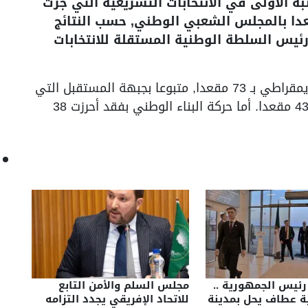
ة الأولى في الانتخابات التشريعية التي جرت
وليو الجاري, بحصوله على 90 مقعدا بالمجلس الشعبي الوطني, حسب النتائج
 رئيس السلطة الوطنية المستقلة للانتخابات
وجاء في المرتبة الثانية التجمع الوطني الديمقراطي بـ 73 مقعدا, متبوعا بجبهة المستقبل التي
حازت على 59 مقعدا وحركة مجتمع السلم بـ 43 مقعدا. أما حركة البناء الوطني بفقد أحرزت 38
رئيس الجمهورية ..
مجلس السلم والأمن التابع
ية عطاف يحل بمدينة
للاتحاد الإفريقي يجدد التزامه