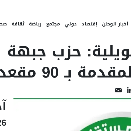
أخبار الوطن
إقتصاد
دولي
مجتمع
رياضة
ثقافة
صحة
يعيات 2 جويلية: حزب جبهة
 بـ 90 مقعدا
LinkedIn
Email
Face
آخ
26