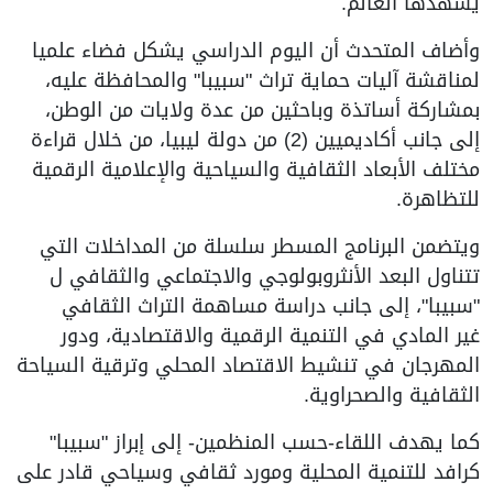
يشهدها العالم.
وأضاف المتحدث أن اليوم الدراسي يشكل فضاء علميا
لمناقشة آليات حماية تراث "سبيبا" والمحافظة عليه،
بمشاركة أساتذة وباحثين من عدة ولايات من الوطن،
إلى جانب أكاديميين (2) من دولة ليبيا، من خلال قراءة
مختلف الأبعاد الثقافية والسياحية والإعلامية الرقمية
للتظاهرة.
ويتضمن البرنامج المسطر سلسلة من المداخلات التي
تتناول البعد الأنثروبولوجي والاجتماعي والثقافي ل
"سبيبا"، إلى جانب دراسة مساهمة التراث الثقافي
غير المادي في التنمية الرقمية والاقتصادية، ودور
المهرجان في تنشيط الاقتصاد المحلي وترقية السياحة
الثقافية والصحراوية.
كما يهدف اللقاء-حسب المنظمين- إلى إبراز "سبيبا"
كرافد للتنمية المحلية ومورد ثقافي وسياحي قادر على