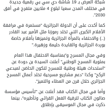
شبكة العرض بـ 19 شاشة دي سي بي رقمية جديدة
في مختلف المدن سعيا لبلوغ 4 ملايين متفرج في أفق
2030".
كما أكدت على أن الدولة الجزائرية "مستمرة في مرافقة
الأفلام الكبرى التي تخلد رموزنا مثل الأمير عبد القادر
(..) والاحتفاء بالمرأة الجزائرية وتميزها بأفلام خاصة
بوردة الجزائرية والقايدة حليمة وزهيرة."
وفي مجال المسرح و"بمناسبة الاحتفال هذا العام
بمئوية المسرح الوطني" أعلنت السيدة بن دودة عن
"استحداث هيئة وطنية للمسرح لتكون الحاضن لمبدعي
الركح" وكذا "دعم مشاريع مسرحية تخلد أعمال المسرح
الجزائري خلال قرن من العطاء والتميز".
وأما في مجال الكتاب فقد أعلنت عن "تأسيس مؤسسة
صالون الكتاب لترقية الفعل القرائي وتأطيره"، بينما
ذكرت في مجال الموسيقى بإطلاق