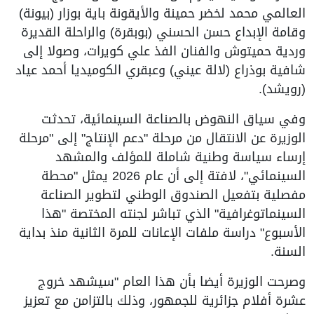
العالمي محمد لخضر حمينة والأيقونة باية بوزار (بيونة)
وقامة الإبداع حسن الحسني (بوبقرة) والراحلة القديرة
وردية حميتوش والفنان الفذ علي كويرات، وصولا إلى
شافية بوذراع (لالة عيني) وعبقري الكوميديا أحمد عياد
(رويشد).
وفي سياق النهوض بالصناعة السينمائية، تحدثت
الوزيرة عن الانتقال من مرحلة "دعم الإنتاج" إلى "مرحلة
إرساء سياسة وطنية شاملة للمؤلف والمشهد
السينمائي"، لافتة إلى أن عام 2026 يمثل "محطة
مفصلية بتفعيل الصندوق الوطني لتطوير الصناعة
السينماتوغرافية" الذي تباشر لجنته المختصة "هذا
الأسبوع" دراسة ملفات الإعانات للمرة الثانية منذ بداية
السنة.
وصرحت الوزيرة أيضا بأن هذا العام "سيشهد خروج
عشرة أفلام جزائرية للجمهور، وذلك بالتزامن مع تعزيز