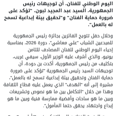
اليوم الوطني للفنان، أن توجيهات رئيس
الجمهورية، السيد عبد المجيد تبون، "تؤكد على
ضرورة حماية الفنان" و"تحقيق بيئة إبداعية تسمح
له بالعمل".
وخلال حفل تتويج الفائزين بجائزة رئيس الجمهورية
للمبدعين الشباب "علي معاشي"، دورة 2026، بمناسبة
إحياء اليوم الوطني للفنان المصادف للثامن
يونيو، والذي أشرف عليه الوزير الأول، سيفي غريب،
بتكليف من رئيس الجمهورية، أكدت بن دودة، أن
توجيهات السيد رئيس الجمهورية "تؤكد على ضرورة
حماية الفنان وتحقيق بيئة إبداعية تسمح له بالعمل"،
مشيرة إلى أنه "الهدف" الذي يعمل عليه قطاع الثقافة
وهذا من خلال "التكامل بين ما هو نصوص وتشريعات
وبين ما هو ساحات وأفضية ممارسة فنية وبين ما هو
إبداع واجتهاد يحقق حتما المأمول".