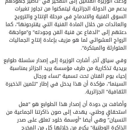
ودعت الوزيرة الفنانين إلى التفكير في "تأطير جهودهم
بدعم من الدولة الجزائرية ليتمكنوا من تجاوز تغيرات
السوق الفنية والاندماج في مرحلة الإنتاج والترويج
والعائدات من خلال المادة الفنية التي يقترحونها"، كما
دعتهم إلى "الدفاع عن فنية الفن وجودته" و"مواجهة
الرواج العشوائي لما هو مزيف بإعادة إنتاج الجماليات
المتوارثة والمبتكرة".
وفي سياق آخر، أشارت الوزيرة إلى إصدار سلسلة طوابع
بريدية تذكارية من طرف مؤسسة بريد الجزائر بمناسبة
إحياء يوم الفنان تحت تسمية "نساء ورجال
السينما"، مؤكدة أن هذا يدخل في إطار "تثمين الذخيرة
الثقافية" الجزائرية.
وأضافت بن دودة أن إصدار هذا الطوابع هو "فعل
استحقاقٍ وطني، يهدف إلى صون ذاكرتنا الجماعية من
النسيان" وهي أيضا "أوسمة خلود تعلق على صدر
الذاكرة الوطنية" يكرم من خلالها كل من المخرج