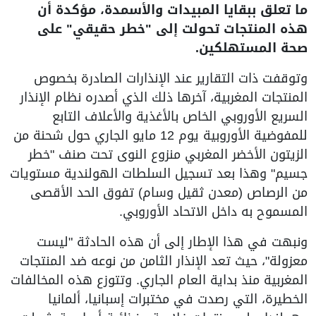
ما تعلق ببقايا المبيدات والأسمدة، مؤكدة أن
هذه المنتجات تحولت إلى "خطر حقيقي" على
صحة المستهلكين.
وتوقفت ذات التقارير عند الإنذارات الصادرة بخصوص
المنتجات المغربية، آخرها ذلك الذي أصدره نظام الإنذار
السريع الأوروبي الخاص بالأغذية والأعلاف التابع
للمفوضية الأوروبية يوم 12 مايو الجاري حول شحنة من
الزيتون الأخضر المغربي منزوع النوى تحت صنف "خطر
جسيم" وهذا بعد تسجيل السلطات الهولندية مستويات
من الرصاص (معدن ثقيل وسام) تفوق الحد الأقصى
المسموح به داخل الاتحاد الأوروبي.
ونبهت في هذا الإطار إلى أن هذه الحادثة "ليست
معزولة"، حيث تعد الإنذار الثامن من نوعه ضد المنتجات
المغربية منذ بداية العام الجاري. وتتوزع هذه المخالفات
الخطيرة، التي رصدت في مختبرات إسبانيا، ألمانيا