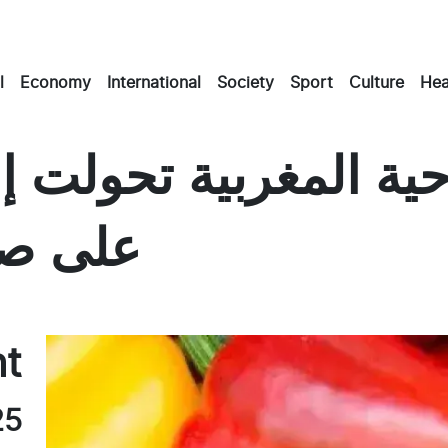
l
Economy
International
Society
Sport
Culture
Hea
احية المغربية تحولت
على صح
Ma
E
nt
25