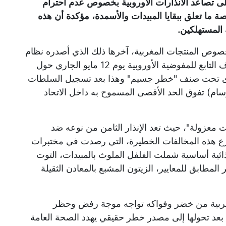
لى تصاعد الانذارات الأوروبية بخصوص عدم احترام
اصة ما تعلق ببقايا المبيدات والأسمدة، مؤكدة أن هذه
المستهلكين.
بخصوص المنتجات المغربية، آخرها ذلك الذي أصدره نظام
الإنذار السريع الأوروبي الخاص بالأغذية والأعلاف التابع للمفوضية الأوروبية يوم 12 مايو الجاري حول
نوى تحت صنف "خطر جسيم" وهذا بعد تسجيل السلطات
ام) تفوق الحد الأقصى المسموح به داخل الاتحاد
ت معزولة"، حيث تعد الإنذار الثامن من نوعه ضد
تتوزع هذه المخالفات الخطيرة، التي رصدت في مختبرات
غذائية أساسية شملت الفلفل الملوث بالمبيدات، التوت
لمطابق للمعايير، الزيتون المشبع بالمعادن الثقيلة
لمغربية من خضر وفواكه تواجه موجة رفض وحظر
ي بعد تحولها إلى مصدر خطر حقيقي يهدد الصحة العامة