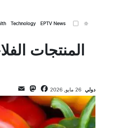
Toggle theme
lth
Technology
EPTV News
المنتجات الفل
stodon
mail
Facebook
دولي
26 مايو, 2026