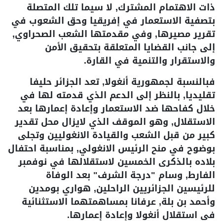
ذات الاهتمام المشترك, لا سيما تلك المتصلة
بتصفية الاستعمار في إفريقيا وحق الشعوب في
تقرير مصيرها, وفي مقدمتها الشعب الصحراوي,
إلى جانب القضايا المتعلقة بتحقيق الأمن
والاستقرار والتنمية في القارة.
فبالنسبة لجمهورية أنغولا, تعد الجزائر حليفا
تقليديا, بالنظر إلى الدعم الذي قدمته لها في
خلال كفاحها ضد الاستعمار وإعادة إعمارها بعد
الاستقلال, وهو الموقف الذي لايزال محل تقدير
كبير من قبل الشعب والقيادة الانغوليين وتجلى
بوضوح في منح الرئيس الانغولي, بمناسبة احتفال
بلاده بالذكرى الخمسين لاستقلالها في نوفمبر
الفارط, وسام "درجة الشرف" بعد الوفاة
للرئيسين الجزائريين الراحلين, هواري بومدين
وأحمد بن بلة, عرفانا بمساهمتهما الاستثنائية
في استقلال أنغولا وإعادة إعمارها.