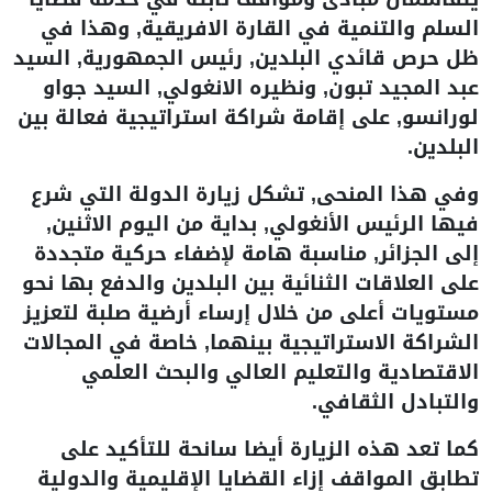
السلم والتنمية في القارة الافريقية, وهذا في
ظل حرص قائدي البلدين, رئيس الجمهورية, السيد
عبد المجيد تبون, ونظيره الانغولي, السيد جواو
لورانسو, على إقامة شراكة استراتيجية فعالة بين
البلدين.
وفي هذا المنحى, تشكل زيارة الدولة التي شرع
فيها الرئيس الأنغولي, بداية من اليوم الاثنين,
إلى الجزائر, مناسبة هامة لإضفاء حركية متجددة
على العلاقات الثنائية بين البلدين والدفع بها نحو
مستويات أعلى من خلال إرساء أرضية صلبة لتعزيز
الشراكة الاستراتيجية بينهما, خاصة في المجالات
الاقتصادية والتعليم العالي والبحث العلمي
والتبادل الثقافي.
كما تعد هذه الزيارة أيضا سانحة للتأكيد على
تطابق المواقف إزاء القضايا الإقليمية والدولية