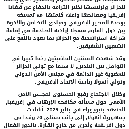
للجزائر ولرئيسها نظير التزامه بالدفاع عن قضايا
إفريقيا ومصالحها وإعلاء كلمتها, مع تمسكه
بوحدة المصير الإفريقي ومبادئ التضامن والأخوة
بين دول القارة, مسجلا إرادته الصادقة في إقامة
شراكة استراتيجية مع الجزائر بما يعود بالنفع على
الشعبين الشقيقين.
وقد شهدت السنتين الماضيتين زخما كبيرا في
التواصل بين البلدين, لا سيما مع تولي الجزائر
للعضوية غير الدائمة في مجلس الأمن الدولي
وتولي أنغولا رئاسة الاتحاد الإفريقي.
وخلال الاجتماع رفيع المستوى لمجلس الأمن
الأممي حول مسألة مكافحة الإرهاب في إفريقيا,
المنعقد بنيويورك في يناير 2025, أشادت
جمهورية أنغولا, إلى جانب ممثلي 70 وفدا من
دول افريقية وأخرى من خارج القارة, بالدور الفعال