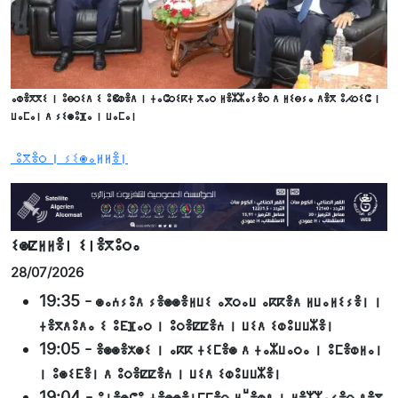
ⴰⵀⴻⴳⴳⵉ ⵏ ⵓⴱⵔⵉⴷ ⵉ ⵓⵞⵀⴻⴷ ⵏ ⵜⴰⵛⵔⵉⴽⵜ ⴳⴰⵔ ⵍⴻⵣⵣⴰⵢⴻⵔ ⴷ ⵍⵉⴱⵢⴰ ⴷⴻⴳ ⵓⵃⵔⵉⵛ ⵏ
ⵡⴰⵎⴰⵏ ⴷ ⵢⵉⵙⵓⴼⴰ ⵏ ⵡⴰⵎⴰⵏ
ⵓⴳⴻⵔ ⵏ ⵢⵉⵙⴰⵍⵍⴻⵏ
ⵉⵙⵇⵍⵍⴻⵏ ⵉⵏⴻⴳⵓⵔⴰ
28/07/2026
19:35
-
ⵙⴰⵄⵢⵓⴷ ⵢⴻⵙⵙⴻⵍⵡⵉ ⴰⴳⵔⴰⵡ ⴰⴽⴽⴻⴷ ⵍⵡⴰⵍⵉⵢⴻⵏ ⵏ
ⵜⴻⴳⴷⵓⴷⴰ ⵉ ⵓⴹⴼⴰⵔ ⵏ ⵓⵔⴻⵇⵇⴻⵄ ⵏ ⵡⵉⴷ ⵉⵀⵓⵡⵡⵣⴻⵏ
19:05
-
ⴻⵙⵙⴻⵅⵙⵉ ⵏ ⴰⴽⴽ ⵜⵉⵎⴻⵙ ⴷ ⵜⴰⵣⵡⴰⵔⴰ ⵏ ⵓⵎⴻⵀⵍⴰⵏ
ⵏ ⵓⵙⵉⴹⴻⵏ ⴷ ⵓⵔⴻⵇⵇⴻⵄ ⵏ ⵡⵉⴷ ⵉⵀⵓⵡⵡⵣⴻⵏ
19:04
-
ⵓⵏⴻⵙⵛⵓ ⵜⴻⵙⵙⴻⵏⵎⵎⴻⵔ ⵍⵯⴻⵀⴷ ⵏ ⵍⴻⵣⵣⴰⵢⴻⵔ ⴷⴻⴳ