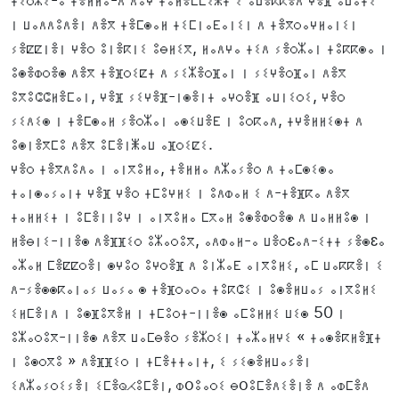
ⵏ ⵡⴰⴷⴷⵓⴷⴻⵏ ⴷⴻⴳ ⵜⴻⵎⵙⴰⵍ ⵜⵉⵎⵏⴰⴹⴰⵏⵉⵏ ⴷ ⵜⴻⴳⵔⴰⵖⵍⴰⵏⵉⵏ
ⵢⴻⵇⵇⵏⴻⵏ ⵖⴻⵔ ⵓⵏⴻⴽⵏⵉ ⵓⴱⵍⵉⴳ, ⵍⴰⴷⵖⴰ ⵜⵉⴷ ⵢⴻⵔⵣⴰⵏ ⵜⵓⴽⴽⵙⴰ ⵏ
ⵓⵙⴻⵀⵔⴻⵙ ⴷⴻⴳ ⵜⴻⴼⵔⵉⵇⵜ ⴷ ⵢⵉⵣⴻⵔⴼⴰⵏ ⵏ ⵢⵉⵖⴻⵔⴼⴰⵏ ⴷⴻⴳ
ⵓⴳⵓⵛⵛⵍⴻⵎⴰⵏ, ⵖⴻⴼ ⵢⵉⵖⴻⴼ-ⵏⵙⴻⵏⵜ ⴰⵖⵔⴻⴼ ⴰⵡⵏⵉⵔⵉ, ⵖⴻⵔ
ⵢⵉⴷⵉⵙ ⵏ ⵜⴻⵎⵙⴰⵍ ⵢⴻⵔⵣⴰⵏ ⴰⵙⵉⵡⴻⴹ ⵏ ⵓⵔⴽⴰⴷ, ⵜⵖⴻⵍⵍⵉⵙⵜ ⴷ
ⵓⵙⵏⴻⴳⵎⵓ ⴷⴻⴳ ⵓⵎⴻⵏⵥⴰⵡ ⴰⴼⵔⵉⵇⵉ.
ⵖⴻⵔ ⵜⴻⴳⴷⵓⴷⴰ ⵏ ⴰⵏⴳⵓⵍⴰ, ⵜⴻⵍⵍⴰ ⴷⵣⴰⵢⴻⵔ ⴷ ⵜⴰⵎⵙⵉⵙⴰ
ⵜⴰⵏⵙⴰⵢⴰⵏⵜ ⵖⴻⴼ ⵖⴻⵔ ⵜⵎⵓⵖⵍⵉ ⵏ ⵓⴷⵀⴰⵍ ⵉ ⴷ-ⵜⴻⴼⴽⴰ ⴷⴻⴳ
ⵜⴰⵍⵍⵉⵜ ⵏ ⵓⵎⴻⵏⵏⵓⵖ ⵏ ⴰⵏⴳⵓⵍⴰ ⵎⴳⴰⵍ ⵓⵙⴻⵀⵔⴻⵙ ⴷ ⵡⴰⵍⵍⵓⵙ ⵏ
ⵍⴻⴱⵏⵉ-ⵏⵏⴻⵙ ⴷⴻⴼⴼⵉⵔ ⵓⵣⴰⵔⵓⴳ, ⴰⴷⵀⴰⵍ-ⴰ ⵡⴻⵔɛⴰⴷ-ⵉⵜⵜ ⵢⴻⵙɛⴰ
ⴰⵣⴰⵍ ⵎⴻⵇⵇⵔⴻⵏ ⵙⵖⵓⵔ ⵓⵖⵔⴻⴼ ⴷ ⵓⵏⵣⴰⴹ ⴰⵏⴳⵓⵍⵉ, ⴰⵎ ⵡⴰⴽⴽⴻⵏ ⵉ
ⴷ-ⵢⴻⵙⵙⴽⴰⵏⴰⵢ ⵡⴰⵢⴰ ⵙ ⵜⴻⴼⵔⴰⵔⴰ ⵜⵓⴽⵛⵉ ⵏ ⵓⵙⴻⵍⵡⴰⵢ ⴰⵏⴳⵓⵍⵉ
ⵉⵍⵎⴻⵏⴷ ⵏ ⵓⵙⴼⵓⴳⴻⵍ ⵏ ⵜⵎⵓⵔⵜ-ⵏⵏⴻⵙ ⴰⵎⵓⵍⵍⵉ ⵡⵉⵙ 50 ⵏ
ⵓⵣⴰⵔⵓⴳ-ⵏⵏⴻⵙ ⴷⴻⴳ ⵡⴰⵎⴱⴻⵔ ⵢⴻⵣⵔⵉⵏ ⵜⴰⵣⴰⵍⵖⵉ « ⵜⴰⵙⴻⴽⵍⴻⴼⵜ
ⵏ ⵓⵙⵔⴳⵓ » ⴷⴻⴼⴼⵉⵔ ⵏ ⵜⵎⴻⵜⵜⴰⵏⵜ, ⵉ ⵢⵉⵙⴻⵍⵡⴰⵢⴻⵏ
ⵉⴷⵣⴰⵢⵔⵉⵢⴻⵏ ⵉⵎⴻⵕⵃⵓⵎⴻⵏ, ⵀoⵓⴰⵔⵉ ⴱoⵓⵎⴻⴷⵉⴻⵏⴻ ⴷ ⴰⵀⵎⴻⴷ