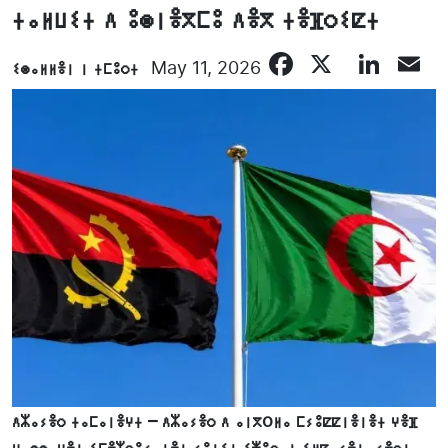
ⵜⴰⵍⵡⵉⵜ ⴷ ⵓⵙⵏⴻⴳⵎⵓ ⴷⴻⴳ ⵜⴻⴼⵔⵉⵇⵜ
Facebook
X
Lin
E
ⵉⵙⴰⵍⵍⴻⵏ ⵏ ⵜⵎⵓⵔⵜ
May 11, 2026
ⴷⵣⴰⵢⴻⵔ ⵜⴰⵎⴰⵏⴻⵖⵜ – ⴷⵣⴰⵢⴻⵔ ⴷ ⴰⵏⴳoⵍⴰ ⵎⵢⵓⵇⵇⵏⴻⵏⴻⵜ ⵖⴻⴼ
ⵡⴰⵙⵙⴰⵖⴻⵏ ⵉⵎⴻⵣⵔⵓⵢⴰⵏⴻⵏ ⵢⵓⵜⵉⵏ ⵉⵥⵓⵔⴰⵏ ⵉⵍⵇⴰⵢⴻⵏ, ⵢⴻⵔⵏⴰ