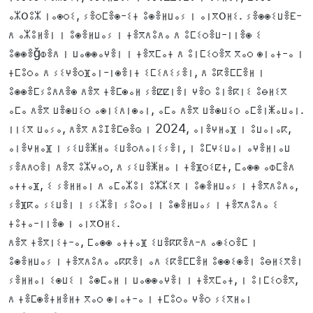
ⴰⵣoⵓⵣ ⵏⴰⵙⵔⵉ, ⵢⴻⵔⵎⴻⵙ-ⵉⵜ ⵓⵙⴻⵍⵡⴰⵢ ⵏ ⴰⵏⴳoⵍⵉ. ⵢⴻⵙⵙⵉⵡⴻⴹ-
ⴷ ⴰⵣⵓⵍⴻⵏ ⵏ ⵓⵙⴻⵍⵡⴰⵢ ⵏ ⵜⴻⴳⴷⵓⴷⴰ ⴷ ⵓⵎⵉⵔⴻⵡ-ⵏⵏⴻⵙ ⵉ
ⵓⵙⵙⴻǧⵀⴻⴷ ⵏ ⵡⴰⵙⵙⴰⵖⴻⵏ ⵏ ⵜⴻⴳⵎⴰⵜ ⴷ ⵓⵏⵎⵉⵔⴻⴳ ⴳⴰⵔ ⵙⵏⴰⵜ-ⴰ ⵏ
ⵜⵎⵓⵔⴰ ⴷ ⵢⵉⵖⴻⵔⴼⴰⵏ-ⵏⵙⴻⵏⵜ ⵉⵎⵉⴷⵉⵢⴻⵏ, ⴷ ⵓⴽⴻⵎⵎⴻⵍ ⵏ
ⵓⵙⵙⴻⵎⵢⵓⴷⴷⴻⵙ ⴷⴻⴳ ⵜⴻⵎⵙⴰⵍ ⵢⴻⵇⵇⵏⴻⵏ ⵖⴻⵔ ⵓⵏⴻⴽⵏⵉ ⵓⴱⵍⵉⴳ
ⴰⵎⴰ ⴷⴻⴳ ⵡⴻⵙⵡⵉⵔ ⴰⵙⵏⵉⴷⵏⵙⴰⵏ, ⴰⵎⴰ ⴷⴻⴳ ⵡⴻⵙⵡⵉⵔ ⴰⵎⴻⵏⵥⴰⵡⴰⵏ.
ⵏⵏⵉⴳ ⵡⴰⵢⴰ, ⴷⴻⴳ ⴷⵓⵊⴻⵎⴱⴻⵕ ⵏ 2024, ⴰⵏⴻⵖⵍⴰⴼ ⵏ ⵓⵡⴰⵏⴰⴽ,
ⴰⵏⴻⵖⵍⴰⴼ ⵏ ⵢⵉⵡⴻⵥⵍⴰ ⵉⵡⴻⵔⴷⴰⵏⵉⵢⴻⵏ, ⵏ ⵓⵎⵖⵉⵡⴰⵏ ⴰⵖⴻⵍⵏⴰⵡ
ⵢⴻⴷⴷⵔⴻⵏ ⴷⴻⴳ ⵓⵣⵖⴰⵔ, ⴷ ⵢⵉⵡⴻⵥⵍⴰ ⵏ ⵜⴻⴼⵔⵉⵇⵜ, ⵎⴰⵙⵙ ⴰⵀⵎⴻⴷ
ⴰⵜⵜⴰⴼ, ⵉ ⵢⴻⵍⵍⴰⵏ ⴷ ⴰⵎⴰⵣⵓⵏ ⵓⵣⵣⵉⴳ ⵏ ⵓⵙⴻⵍⵡⴰⵢ ⵏ ⵜⴻⴳⴷⵓⴷⴰ,
ⵢⴻⴼⴽⴰ ⵢⵉⵡⴻⵏ ⵏ ⵢⵉⵣⴻⵏ ⵢⵓⵔⴰⵏ ⵏ ⵓⵙⴻⵍⵡⴰⵢ ⵏ ⵜⴻⴳⴷⵓⴷⴰ ⵉ
ⵜⵓⵜⴰ-ⵏⵏⴻⵙ ⵏ ⴰⵏⴳoⵍⵉ.
ⴷⴻⴳ ⵜⴻⴳⵏⵉⵜ-ⴰ, ⵎⴰⵙⵙ ⴰⵜⵜⴰⴼ ⵉⵡⴻⴽⴽⴻⴷ-ⴷ ⴰⵙⵉⵔⴻⵎ ⵏ
ⵓⵙⴻⵍⵡⴰⵢ ⵏ ⵜⴻⴳⴷⵓⴷⴰ ⴰⴽⴽⴻⵏ ⴰⴷ ⵉⴽⴻⵎⵎⴻⵍ ⵓⵙⵙⵉⵙⴻⵏ ⵓⴱⵍⵉⴳⴻⵏ
ⵢⴻⵍⵍⴰⵏ ⵉⵙⵡⵉ ⵏ ⵓⵙⵎⴰⵍ ⵏ ⵡⴰⵙⵙⴰⵖⴻⵏ ⵏ ⵜⴻⴳⵎⴰⵜ, ⵏ ⵓⵏⵎⵉⵔⴻⴳ,
ⴷ ⵜⴻⵎⵙⴻⵜⵍⴻⵍⵜ ⴳⴰⵔ ⵙⵏⴰⵜ-ⴰ ⵏ ⵜⵎⵓⵔⴰ ⵖⴻⵔ ⵢⵉⴳⵍⴰⵏ