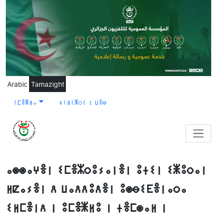
Skip to main content
Arabic
Tamazight
ⵉⵎⴻⵥⵍⴰ
ⵜⵉⵍⵉⵥⵔⵉ ⵏ ⵡⴻⴱ
ⴰⵙⵙⴰⵖⴻⵏ ⵉⵎⴻⵣⵔⵓⵢⴰⵏⴻⵏ ⵓⵜⵉⵏ ⵉⵥⵓⵔⴰⵏ
ⵍⵇⴰⵢⴻⵏ ⴷ ⵡⴰⴷⴷⵓⴷⴻⵏ ⵓⵙⴱⵉⴹⴻⵏⴰⵔⴰ
ⵉⵍⵎⴻⵏⴷ ⵏ ⵓⵎⴻⵥⵍⵓ ⵏ ⵜⴻⵎⵙⴰⵍ ⵏ