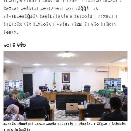
ⵜⵎⵓⵔⴰ, ⵙ ⵢⵉⵙⵡⵉ ⵏ ⵓⵙⴻⵖⵏⴻⵡ ⵏ ⵢⵉⵡⴻⵏ ⵏ ⵓⴽⴰⵜⴰⵔ ⴰⵙⵓⴷⴰⵏ ⵉ
ⵓⵙⴽⴰⵙⵉ ⴰⵙⴻⵔⵜⴰⵏ ⴰⵙⵉⵏⴷⵉⵙⴰⵏ ⴰⵔⴰ ⵢⴻǧǧⴻⵏ ⴰⴷ
ⵢⴻⵜⵜⵡⴰⵙⵙⴻǧⵀⴻⴷ ⵓⵙⵙⴻⵎⵢⵓⴷⴷⴻⵙ ⴷ ⵓⵙⵉⵀⵔⴻⵡ ⵏ ⵢⵉⴳⵍⴰⵏ ⵏ
ⵓⵏⵎⵉⵔⴻⴳ ⴷⴻⴳ ⵓⵎⴳⴰⵔⴻⴷ ⵏ ⵜⵖⵓⵍⴰ ⵢⴻⵇⵇⵏⴻⵏ ⵖⴻⵔ ⵓⵏⴻⴽⵏⵉ
ⵓⴱⵍⵉⴳ.
ⴰⵔⵏⵓ ⵖⴻⵔ
ⵙⴰⵄⵢⵓⴷ ⵢⴻⵙⵙⴻⵍⵡⵉ ⴰⴳⵔⴰⵡ ⴰⴽⴽⴻⴷ ⵍⵡⴰⵍⵉⵢⴻⵏ ⵏ ⵜⴻⴳⴷⵓⴷⴰ ⵉ ⵓⴹⴼⴰⵔ ⵏ ⵓⵔⴻⵇⵇⴻⵄ
ⵏ ⵡⵉⴷ ⵉⵀⵓⵡⵡⵣⴻⵏ