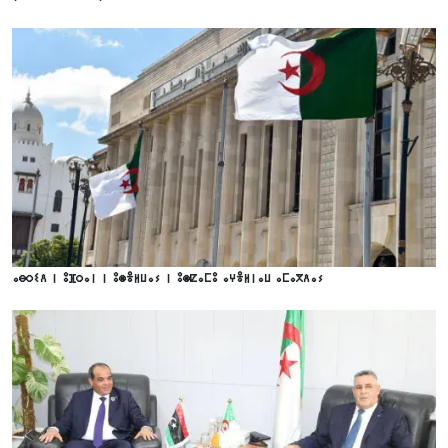
ⴰⴱⵔⵉⴷ ⵏ ⵓⴼⵔⴰⵏ ⵏ ⵓⵙⴻⵍⵡⴰⵢ ⵏ ⵓⵙⵇⴰⵎⵓ ⴰⵖⴻⵍⵏⴰⵡ ⴰⵎⴰⴳⴷⴰⵢ