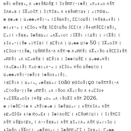
ⴱⴻⵏ ⴱⴻⵍⵍⴰ, ⴷ ⴰⵙⵜⴻɛⵔⴻⴼ ⵉ ⵓⵜⴻⴽⴽⵉ-ⵏⵙⴻⵏ ⴰⵅⴰⵜⴰⵔ ⴷⴻⴳ
ⵓⴷⵀⴰⵍ ⵏ ⵓⵣⴰⵔⵓⴳ ⵏ ⵓⵏⴳⵓⵍⴰ ⴷ ⵜⵍⴻⵚⴽⵉⵡⵜ ⵏ ⴰⵏⴳoⵍⴰ.
ⵙ ⵍⵙⴰⵙ ⵏ ⵡⴰⵙⵙⴰⵖⴻⵏ-ⴰ ⵉⵊⴻⵀⴷⴻⵏ, ⵎⵎⵉⵔⵡⴻⵏ ⵉⵖⴻⵍⵍⴰⵜⴻⵏ ⵏ
ⵙⵏⴰⵜ-ⴰ ⵏ ⵜⵎⵓⵔⴰ ⵖⴻⴼ ⵓⵎⵛⵉⵡⴻⵕ ⵓⵎⵎⵉⴷ ⵢⴻⵜⵜⴽⴻⵎⵎⵉⵍⴻⵏ,
ⵎⴰⵏⵉ ⵢⴻⵍⵍⴰ ⵓⵙⴻⵍⵡⴰⵢ ⴰⴷⵣⴰⵢⵔⵉ ⵢⵓⵣⴻⵏ ⵢⵉⵡⴻⵏ ⵏ ⵢⵉⵣⴻⵏ ⵉ
ⵜⵓⵜⴰ-ⵏⵏⴻⵙ ⴰⵏⴳⵓⵍⵉ ⵉ ⵍⵎⴻⵏⴷ ⵏ ⵡⴰⵙⵙ ⵡⵉⵙ 50 ⵏ ⵓⵣⴰⵔⵓⴳ ⵏ
ⵜⵎⵓⵔⵜ-ⵏⵏⴻⵙ, ⵉⵡⴻⴽⴽⴻⴷ-ⴷ ⴷⴻⴳ-ⵙ ⴷⴰⴽⴽⴻⵏ ⴷⵣⴰⵢⴻⵔ ⵜⴻⵎⵎⵓⵜⴻⴳ
ⴰⴽⴽⴻⵏ ⴰⴷ ⵜⵎⴰⵀⴻⵍ ⵉ ⵍⵎⴻⵏⴷ ⵏ ⵓⵙⵙⵉⵡⴻⴹ ⵏ ⵡⴰⵙⵙⴰⵖⴻⵏ
ⵉⴷⴰⵎⵙⴰⵏⴻⵏ ⴳⴰⵔ ⵙⵏⴰⵜ-ⴰ ⵏ ⵜⵎⵓⵔⴰ ⵖⴻⵔ ⵡⴻⵙⵡⵉⵔ ⵏ
ⵡⴰⵙⵙⴰⵖⴻⵏ-ⵏⵙⴻⵏⵜ ⵉⵙⴻⵔⵜⴰⵏⴻⵏ.
ⵉⵍⵎⴻⵏⴷ ⵏ ⵡⴰⵢⴰ, ⴰⵙⴻⵍⵡⴰⵢ ⵊoão ⵍoⵓⵔⴻⵏço ⵉⴱⴻⴳⴳⴻⵏ-ⴷ
ⴰⵎⵉⵔⴻⵡ-ⵏⵏⴻⵙ ⴰⴽⴽⴻⵏ ⴰⴷ ⵢⴻⵔⵔ ⴷⵣⴰⵢⴻⵔ ⴷ ⵜⴰⵎⵓⵔⵜ
ⵜⴰⵎⴻⵣⵡⴰⵔⵓⵜ ⵉⵖⴻⴼ ⴰⵔⴰ ⴰⴷ ⵢⴻⵔⵣⵓ ⴷⴻⴳ 2026.
ⵙ ⵢⵉⵙⴻⵎ-ⵉⵙ ⴷ ⴰⴳⴻⵏⵙⴰⵙ ⵏ ⵓⵙⴻⵍⵡⴰⵢ ⵏ ⵜⴻⴳⴷⵓⴷⴰ ⴷⴻⴳ
ⵜⵇⴰⵛⵓⵛⵜ ⵜⵉⵙ ⴽⵔⴰⴹⵜ ⵏ ⵓⵙⵉⴷⵔⴻⵎ ⵏ ⵜⵎⴻⵚⴽⵉⵡⵉⵏ ⵉ ⵓⵏⴻⴳⵎⵓ
ⴷⴻⴳ ⵜⴻⴼⵔⵉⵇⵜ, ⵉ ⴷ-ⵢⴻⵍⵍⴰⵏ ⴷⴻⴳ ⵍⵓⴰⵏⴷⴰ ⴷⴻⴳ ⵡⴰⵢⵢⵓⵔ ⵏ
ⵜⵓⴱⴻⵔ ⵢⴻⵣⵔⵉⵏ, ⴰⵙⴻⵍⵡⴰⵢ ⵏ ⵓⵙⴻⵇⵇⴰⵎⵓ ⵏ ⵓⵖⵍⴰⵏ, ⵎⴰⵙⵙ