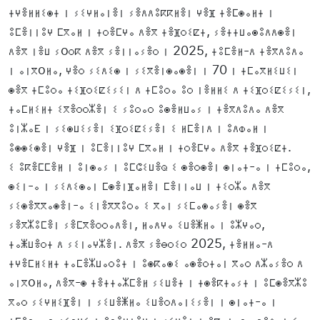
ⵜⵖⴻⵍⵍⵉⵙⵜ ⵏ ⵢⵉⵖⵍⴰⵏⴻⵏ ⵢⴻⴷⴷⵓⴽⴽⵍⴻⵏ ⵖⴻⴼ ⵜⴻⵎⵙⴰⵍⵜ ⵏ
ⵓⵎⴻⵏⵏⵓⵖ ⵎⴳⴰⵍ ⵏ ⵜⵔⴻⵎⵖⴰ ⴷⴻⴳ ⵜⴻⴼⵔⵉⵇⵜ, ⵢⴻⵜⵜⵡⴰⵙⵓⴷⴷⵙⴻⵏ
ⴷⴻⴳ ⵏⴻⵡ ⵢoⵔⴽ ⴷⴻⴳ ⵢⴻⵏⵏⴰⵢⴻⵔ ⵏ 2025, ⵜⵓⵎⴻⵍ-ⴷ ⵜⴻⴳⴷⵓⴷⴰ
ⵏ ⴰⵏⴳoⵍⴰ, ⵖⴻⵔ ⵢⵉⴷⵉⵙ ⵏ ⵢⵉⴳⴻⵏⵙⴰⵙⴻⵏ ⵏ 70 ⵏ ⵜⵎⴰⴳⵍⵉⵡⵉⵏ
ⵙⴻⴳ ⵜⵎⵓⵔⴰ ⵜⵉⴼⵔⵉⵇⵉⵢⵉⵏ ⴷ ⵜⵎⵓⵔⴰ ⵓⵔ ⵏⴻⵍⵍⵉ ⴷ ⵜⵉⴼⵔⵉⵇⵉⵢⵉⵏ,
ⵜⴰⵎⵍⵉⵍⵜ ⵉⴳⴻⵔⵔⵣⴻⵏ ⵉ ⵢⵓⵔⴰⵔ ⵓⵙⴻⵍⵡⴰⵢ ⵏ ⵜⴻⴳⴷⵓⴷⴰ ⴷⴻⴳ
ⵓⵏⵣⴰⴹ ⵏ ⵢⵉⵙⵡⵉⵢⴻⵏ ⵉⴼⵔⵉⵇⵉⵢⴻⵏ ⵉ ⵍⵎⴻⵏⴷ ⵏ ⵓⴷⵀⴰⵍ ⵏ
ⵓⵙⵙⵉⵙⴻⵏ ⵖⴻⴼ ⵏ ⵓⵎⴻⵏⵏⵓⵖ ⵎⴳⴰⵍ ⵏ ⵜⵔⴻⵎⵖⴰ ⴷⴻⴳ ⵜⴻⴼⵔⵉⵇⵜ.
ⵉ ⵓⴽⴻⵎⵎⴻⵍ ⵏ ⵓⵏⵙⴰⵢ ⵏ ⵓⵎⵛⵉⵡⴻⵕ ⵉ ⵙⴻⵔⵙⴻⵏ ⵙⵏⴰⵜ-ⴰ ⵏ ⵜⵎⵓⵔⴰ,
ⵙⵉⵏ-ⴰ ⵏ ⵢⵉⴷⵉⵙⴰⵏ ⵎⵙⴻⵏⴼⴰⵍⴻⵏ ⵎⴻⵏⵏⴰⵡ ⵏ ⵜⵉⵔⵣⴰ ⴷⴻⴳ
ⵢⵉⵙⴻⴳⴳⴰⵙⴻⵏ-ⴰ ⵉⵏⴻⴳⴳⵓⵔⴰ ⵉ ⴳⴰⵏ ⵢⵉⵎⴰⵙⴰⵢⴻⵏ ⵙⴻⴳ
ⵢⴻⴳⵣⵓⵎⴻⵏ ⵢⴻⵎⴳⴻⵔⵔⴰⴷⴻⵏ, ⵍⴰⴷⵖⴰ ⵉⵡⴻⵥⵍⴰ ⵏ ⵓⵣⵖⴰⵔ,
ⵜⴰⵥⵡⴻⵔⵜ ⴷ ⵢⵉⵏⴰⵖⵣⴻⵏ. ⴷⴻⴳ ⵢⴻⴱⵔⵉⵔ 2025, ⵜⴻⵍⵍⴰ-ⴷ
ⵜⵖⴻⵎⵍⵉⵍⵜ ⵜⴰⵎⴻⵣⵡⴰⵔⵓⵜ ⵏ ⵓⵙⴽⴰⵙⵉ ⴰⵙⴻⵔⵜⴰⵏ ⴳⴰⵔ ⴷⵣⴰⵢⴻⵔ ⴷ
ⴰⵏⴳoⵍⴰ, ⴷⴻⴳ-ⵙ ⵜⴻⵜⵜⴰⵣⵎⴻⵍ ⵢⵉⵡⴻⵜ ⵏ ⵜⵙⴻⴽⵜⴰⵢⵜ ⵏ ⵓⵎⵙⴻⴳⵣⵓ
ⴳⴰⵔ ⵢⵉⵖⵍⵉⴼⴻⵏ ⵏ ⵢⵉⵡⴻⵥⵍⴰ ⵉⵡⴻⵔⴷⴰⵏⵉⵢⴻⵏ ⵏ ⵙⵏⴰⵜ-ⴰ ⵏ