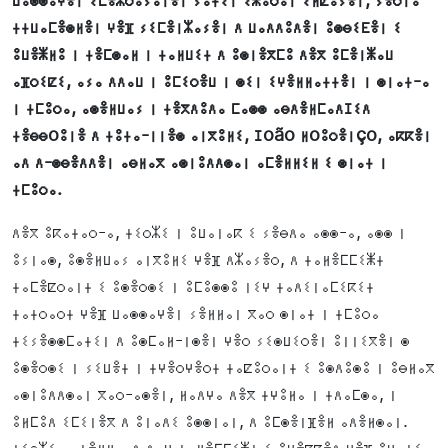
ⵜⵜⵡⴰⵎⴻⵙⵍⴻⵏ ⵖⴻⴼ ⵢⵉⵎⴻⵏⵣⴰⵢⴻⵏ ⴷ ⵡⴰⴷⴷⵓⴷⴻⵏ ⵓⵙⴱⵉⴹⴻⵏ ⵉ
ⵓⵡⴻⵥⵍⵓ ⵏ ⵜⴻⵎⵙⴰⵍ ⵏ ⵜⴰⵍⵡⵉⵜ ⴷ ⵓⵙⵏⴻⴳⵎⵓ ⴷⴻⴳ ⵓⵎⴻⵏⵥⴰⵡ
ⴰⴼⵔⵉⵇⵉ, ⴰⵢⴰ ⴷⴷⴰⵡ ⵏ ⵓⵎⵉⵔⴻⵡ ⵏ ⵙⵉⵏ ⵉⵖⴻⵍⵍⴰⵜⵜⴻⵏ ⵏ ⵙⵏⴰⵜ-ⴰ
ⵏ ⵜⵎⵓⵔⴰ, ⴰⵙⴻⵍⵡⴰⵢ ⵏ ⵜⴻⴳⴷⵓⴷⴰ ⵎⴰⵙⵙ ⴰⴱⴷⴻⵍⵎⴰⴷⵊⵉⴷ
ⵜⴻⴱⴱoⵓⵏⴻ ⴷ ⵜⵓⵜⴰ-ⵏⵏⴻⵙ ⴰⵏⴳⵓⵍⵉ, ⵊoão ⵍoⵓⵔⴻⵏço, ⴰⴽⴽⴻⵏ
ⴰⴷ ⴷ-ⵙⴱⴻⴷⴷⴻⵏ ⴰⴱⵍⴰⴳ ⴰⵙⵏⵓⴷⴷⵙⴰⵏ ⴰⵎⴻⵍⵍⵉⵍ ⵉ ⵙⵏⴰⵜ ⵏ
ⵜⵎⵓⵔⴰ.
ⴷⴻⴳ ⵓⴽⴰⵜⴰⵔ-ⴰ, ⵜⵉⵔⵣⵉ ⵏ ⵓⵡⴰⵏⴰⴽ ⵉ ⵢⴻⴱⴷⴰ ⴰⵙⵙ-ⴰ, ⴰⵙⵙ ⵏ
ⵓⵢⵏⴰⵙ, ⵓⵙⴻⵍⵡⴰⵢ ⴰⵏⴳⵓⵍⵉ ⵖⴻⴼ ⴷⵣⴰⵢⴻⵔ, ⴷ ⵜⴰⵍⴻⵎⵎⵉⵥⵜ
ⵜⴰⵎⴻⵇⵔⴰⵏⵜ ⵉ ⵓⵙⴻⵔⵙⵉ ⵏ ⵓⵎⵓⵙⵙⵓ ⵏⵉⵖ ⵜⴰⴷⵉⵏⴰⵎⵉⴽⵉⵜ
ⵜⴰⵜⵔⴰⵔⵜ ⵖⴻⴼ ⵡⴰⵙⵙⴰⵖⴻⵏ ⵢⴻⵍⵍⴰⵏ ⴳⴰⵔ ⵙⵏⴰⵜ ⵏ ⵜⵎⵓⵔⴰ
ⵜⵉⵢⴻⵙⵙⵎⴰⵜⵉⵏ ⴷ ⵓⵙⵎⴰⵍ-ⵏⵙⴻⵏ ⵖⴻⵔ ⵢⵉⵙⵡⵉⵔⴻⵏ ⵓⵏⵏⵉⴳⴻⵏ ⵙ
ⵓⵙⴻⵔⵙⵉ ⵏ ⵢⵉⵡⴻⵜ ⵏ ⵜⵖⴻⵔⵖⴻⵔⵜ ⵜⴰⵇⵓⵔⴰⵏⵜ ⵉ ⵓⵙⴷⵓⵙⵓ ⵏ ⵓⴱⵍⴰⴳ
ⴰⵙⵏⵓⴷⴷⵙⴰⵏ ⴳⴰⵔ-ⴰⵙⴻⵏ, ⵍⴰⴷⵖⴰ ⴷⴻⴳ ⵜⵖⵓⵍⴰ ⵏ ⵜⴷⴰⵎⵙⴰ, ⵏ
ⵓⵍⵎⵓⴷ ⵉⵎⵉⵏⴻⴳ ⴷ ⵓⵏⴰⴷⵉ ⵓⵙⵙⵏⴰⵏ, ⴷ ⵓⵎⵙⴻⵏⴼⴻⵍ ⴰⴷⴻⵍⵙⴰⵏ.
ⵜⵉⵔⵣⵉ-ⴰ ⵜⴻⵍⵍⴰ-ⴷ ⴷⴰⵖ ⵜⴰⵍⴻⵎⵎⵉⵥⵜ ⵉ ⵓⵡⴻⴽⴽⴻⴷ ⵖⴻⴼ ⵓⵡⴰⵜⵉ