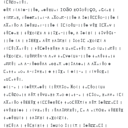
ⵉⵎⴻⵇⵔⴰⵏⴻⵏ.
ⵙⴻⴳ ⵢⵉⴷⵉⵙ-ⵏⵏⴻⵙ, ⴰⵙⴻⵍⵡⴰⵢ ⵊoão ⵍoⵓⵔⴻⵏço, ⴰⵛⵃⴰⵍ ⵏ
ⵜⵉⴽⴽⴰⵍ, ⵢⴻⵙⵙⴽⴰⵏⴰⵢ-ⴷ ⴰⵣⵔⴰⴽ-ⵏⵏⴻⵙ ⴷ ⵓⵙⵏⴻⵎⵎⴻⵔ-ⵏⵏⴻⵙ ⵉ
ⴷⵣⴰⵢⴻⵔ ⴷ ⵓⵙⴻⵍⵡⴰⵢ-ⵏⵏⴻⵙ ⵉ ⵓⵎⵉⵔⴻⵡ-ⵏⵏⴻⵙ ⵖⴻⴼ ⵓⵎⵣⴰⵖ ⵏ
ⵜⴻⵎⵙⴰⵍ ⵏ ⵜⴻⴼⵔⵉⵇⵜ ⴷ ⵜⵏⵓⴼⴰ-ⵏⵏⴻⵙ, ⴷ ⵓⵙⵉⵍⵉ ⵏ ⵜⵓⵖⴻⵛⵜ-
ⵏⵏⴻⵙ ⵉⴷ ⵏ ⵜⵓⵟⵟⴼⴰ ⴷⴻⴳ ⵜⴷⵓⴽⵍⵉ ⵏ ⵓⵔⵜⵓⵎ ⴰⴼⵔⵉⵇⵉ ⴷ
ⵢⵉⵎⴻⵏⵣⴰⵢⴻⵏ ⵏ ⵜⴻⵎⵙⴻⵜⵍⴻⵍⵜ ⴷ ⵡⴰⵜⵎⴰⵜⴻⵏ ⴳⴰⵔ ⵉⵡⴰⵏⴰⴽⴻⵏ ⵏ
ⵜⴻⴼⵔⵉⵇⵜ. ⵉⵡⴻⴽⴽⴻⴷ-ⴷ ⴷⴰⵖ ⵜⴰⵎⵖⵙⵉⵡⵜ-ⵏⵏⴻⵙ ⵜⴰⴷⴻⵜⵜⴰⵏⵜ
ⴰⴽⴽⴻⵏ ⴰⴷ ⴷ-ⵢⴻⵙⴱⴻⴷⴷ ⴰⴱⵍⴰⴳ ⴰⵙⵏⵓⴷⴷⵙⴰⵏ ⴷ ⴷⵣⴰⵢⴻⵔ ⵙ
ⵎⴰⵜⵜⴰ ⴰⵔⴰ ⴷ-ⵢⵓⵖⵍⴰⵏ ⵙ ⵜⵏⵓⴼⴰ ⵉ ⵙⵉⵏ-ⴰ ⵏ ⵢⵉⵖⴻⵔⴼⴰⵏ
ⴰⵡⵎⴰⵜⴻⵏ.
ⵙⵉⵏ-ⴰ ⵏ ⵢⵉⵙⴻⴳⴳⴰⵙⴻⵏ ⵉⵏⴻⴳⴳⵓⵔⴰ ⵥⵔⵉⵏ ⵜⴰⵎⴻⵔⵏⵉⵡⵜ
ⵜⴰⵎⴻⵇⵔⴰⵏⵜ ⴷⴻⴳ ⵜⴻⵖⵡⴰⵍⵜ ⴳⴰⵔ ⵙⵏⴰⵜ-ⴰ ⵏ ⵜⵎⵓⵔⴰ, ⵍⴰⴷⵖⴰ ⵉⵎⵉ
ⴷⵣⴰⵢⴻⵔ ⵜⴻⵟⵟⴻⴼ ⵜⵉⵎⵎⴻⵙⵍⴻⴹⵜ ⵜⴰⵔⵎⴻⵣⴳⵉⵜ ⴷⴻⴳ ⵓⵙⴻⵇⵇⴰⵎⵓ ⵏ
ⵜⵖⴻⵍⵍⵉⵙⵜ ⵏ ⵢⵉⵖⵍⴰⵏⴻⵏ ⵢⴻⴷⴷⵓⴽⴽⵍⴻⵏ, ⵎⴰ ⴷ ⴰⵏⴳoⵍⴰ ⵜⴻⵟⵟⴻⴼ
ⵜⴰⵙⴻⵍⵡⵉⵜ ⵏ ⵜⴷⵓⴽⵍⵉ ⵜⴰⴼⵔⵉⵇⵉⵜ.
ⵉⵍⵎⴻⵏⴷ ⵏ ⵜⴻⵎⵍⵉⵍⵉⵜ ⵏ ⵓⵙⵡⵉⵔ ⵓⵏⵏⵉⴳ ⵏ ⵓⵙⴻⵇⵇⴰⵎⵓ ⵏ