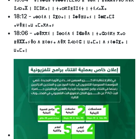
ⵓⵃⵔⴰⵣ ⵏ ⵓⵎⵓⴽⴰⵏ ⵏ ⵜⴰⵔⴽⵓⵍⵓⵊⵉⵜ ⵏ ⵜⵉⵃⴰⵣⴰ
18:12
-
ⴰⴱⵔⵉⴷ ⵏ ⵓⴼⵔⴰⵏ ⵏ ⵓⵙⴻⵍⵡⴰⵢ ⵏ ⵓⵙⵇⴰⵎⵓ
ⴰⵖⴻⵍⵏⴰⵡ ⴰⵎⴰⴳⴷⴰⵢ
18:06
-
ⴰⵀⴻⴳⴳⵉ ⵏ ⵓⴱⵔⵉⴷ ⵉ ⵓⵞⵀⴻⴷ ⵏ ⵜⴰⵛⵔⵉⴽⵜ ⴳⴰⵔ
ⵍⴻⵣⵣⴰⵢⴻⵔ ⴷ ⵍⵉⴱⵢⴰ ⴷⴻⴳ ⵓⵃⵔⵉⵛ ⵏ ⵡⴰⵎⴰⵏ ⴷ ⵢⵉⵙⵓⴼⴰ ⵏ
ⵡⴰⵎⴰⵏ