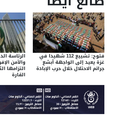
طالع أيضا
فتوح: تشييع 112 شهيدا في
الرئاسة ال
غزة يعيد إلى الواجهة أبشع
والأمن الإفر
جرائم الاحتلال خلال حرب الإبادة
التزامها الث
القارة