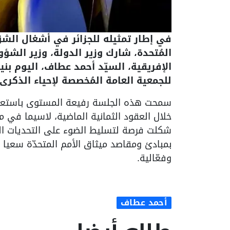
في إطار تمثيله للجزائر في أشغال الشق
المُتحدة، شارك وزير الدولة، وزير الشؤو
الإفريقية، السيّد أحمد عطاف، اليوم ب
للجمعية العامة المُخصصة لإحياء الذكرى
سمحت هذه الجلسة رفيعة المستوى باستعرا
خلال العقود الثمانية الماضية، لاسيما في م
شكلت فرصة لتسليط الضوء على التحديات المت
بمبادئ ومقاصد ميثاق الأمم المتحدّة سعيا ن
وفعّالية.
أحمد عطاف