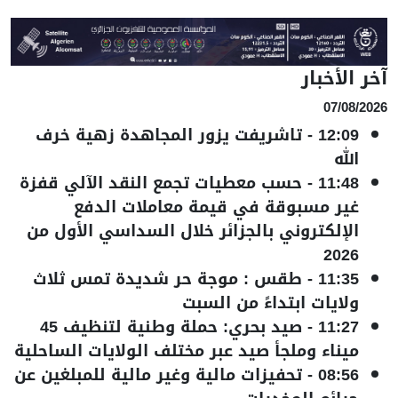
آخر الأخبار
07/08/2026
12:09
-
تاشريفت يزور المجاهدة زهية خرف
الله
11:48
-
حسب معطيات تجمع النقد الآلي قفزة
غير مسبوقة في قيمة معاملات الدفع
الإلكتروني بالجزائر خلال السداسي الأول من
2026
11:35
-
طقس : موجة حر شديدة تمس ثلاث
ولايات ابتداءً من السبت
11:27
-
صيد بحري: حملة وطنية لتنظيف 45
ميناء وملجأ صيد عبر مختلف الولايات الساحلية
08:56
-
تحفيزات مالية وغير مالية للمبلغين عن