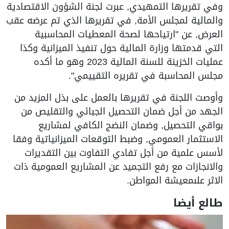
وفي تقريرها التمهيدي, عبرت لجنة الشؤون الاقتصادية
والمالية لمجلس الأمة, في تقريرها الذي تم عرضه عقب
العرض, عن "ارتياحها لصحة المعطيات المحاسبية
التي قدمتها وزارة المالية حول تنفيذ الميزانية وكذا
عمليات الخزينة للسنة المالية 2023 وهو ما أكده
مجلس المحاسبة في تقريره التقييمي".
وأوصت اللجنة في تقريرها بالعمل على بذل المزيد من
الجهد من أجل ضمان التحصيل الجبائي والتقليص من
بواقي التحصيل, وضمان النضج الكافي لمشاريع
الاستثمار العمومي, وضبط التوقعات الميزانياتية وفقا
لأسس علمية من أجل تفادي التفاوت بين التقديرات
والانجازات مع رفع التجميد عن المشاريع العمومية ذات
الاثر علىمعيشة المواطن.
طالع أيضا