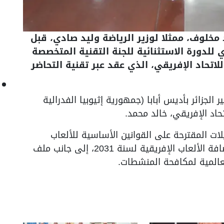
 مخلوف، ممثلا لوزير الرياضة وليد صادي، قبل
 للدورة الاستثنائية للجنة التقنية المتخصصة
باب والثقافة والرياضة (CTS-JCS5) للاتحاد الإفريقي، الذي عقد عبر تقنية التحاضر
الجزائر بأديس أبابا (جمهورية إثيوبيا الفدرالية
تحاد الإفريقي، خالد محمد.
ت المقترحة على القوانين الأساسية للألعاب
الإفريقية، كما ناقش المشاركون ملف استضافة الألعاب الإفريقية لسنة 2031، إلى جانب ملف
عالمية لمكافحة المنشطات.