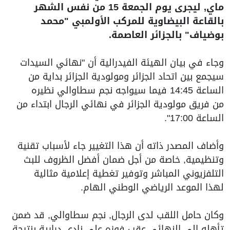
ماي, ليجرى يوم الجمعة 15 من نفس الشهر
بالقاعة البيضاوية للمركب الأولمبي "محمد
بوضياف" بالجزائر العاصمة.
وجاء في بيان الهيئة الفيدرالية أن "نهائي السيدات
سيجمع بين اتحاد الجزائر ومولودية الجزائر بداية من
الساعة 14:45 فيما سيواجه نجم سطاوالي نظيره
من فريق مولودية الجزائر في نهائي الرجال ابتداء من
الساعة 17:00".
وأضاف المصدر ذاته أن هذا التغيير جاء لأسباب تقنية
وتنظيمية, خاصة من أجل ضمان أفضل الظروف للبث
التلفزيوني المباشر وتوفير تغطية إعلامية مثالية
لهذا الموعد الرياضي الوطني الهام.
وكان حامل اللقب لدى الرجال, نجم سطاوالي, قد ضمن
تأهله إلى النهائي عقب فوزه على نادي درارية بنتيجة