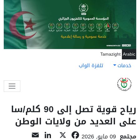
جاوز إلى المحتوى الرئيسي
Tamazight
Arabic
خدمات
تلفزة الواب
رياح قوية تصل إلى 90 كلم/سا
على العديد من ولايات الوطن
LinkedIn
Email
Facebook
X
مجتمع
09 مايو, 2026