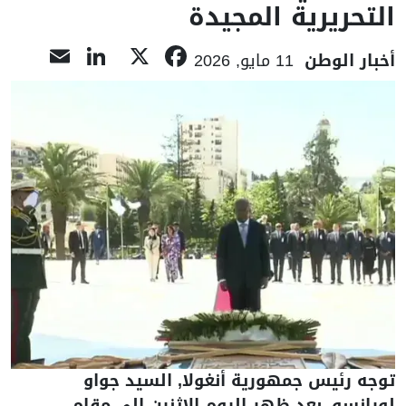
التحريرية المجيدة
nkedIn
mail
Facebook
X
أخبار الوطن
11 مايو, 2026
توجه رئيس جمهورية أنغولا, السيد جواو
لورانسو, بعد ظهر اليوم الاثنين إلى مقام