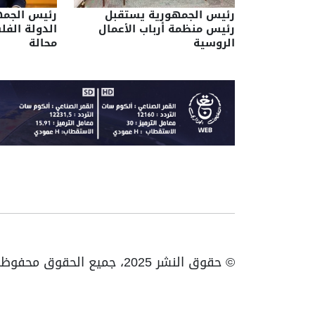
رئيس الجمهورية يستقبل
رئيس الجمه
رئيس منظمة أرباب الأعمال
الدولة الفل
الروسية
محالة
© حقوق النشر 2025، جميع الحقوق محفوظة ENTV | الهاتف: 023531010 | فاكس: 023531093 / 023531998