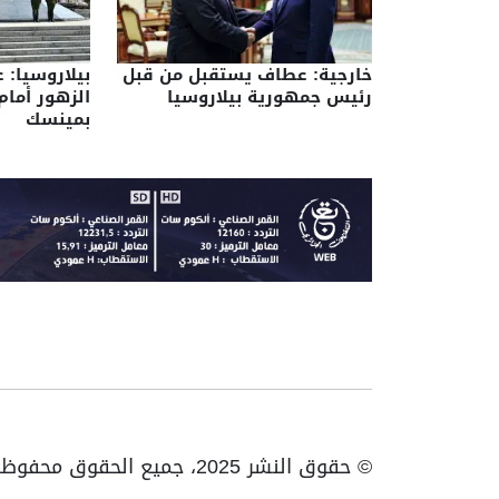
خارجية: عطاف يستقبل من قبل
بيلاروسيا: 
رئيس جمهورية بيلاروسيا
الزهور أمام
بمينسك
© حقوق النشر 2025، جميع الحقوق محفوظة ENTV | الهاتف: 023531010 | فاكس: 023531093 / 023531998