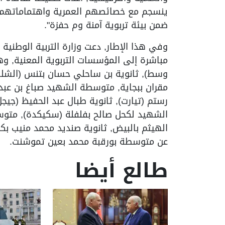
ينسجم مع خصائصهم العمرية واهتماماتهم
ضمن بيئة تربوية آمنة وم حفزة".
وفي هذا الإطار, دعت وزارة التربية الوطنية 
مباشرة إلى المؤسسات التربوية المعنية, وهي
وسط), ثانوية بن ساحلي حسان بتنس (الشلف
مقران ببجاية, متوسطة الشهيد صباغ بن عبد ا
رستم (تيارت), ثانوية طبال عبد الحفيظ (جيجل
الشهيد لكحل صالح بفلفلة (سكيكدة), متوسط
الهيثم بالبيض, ثانوية صنديد محمد منيب بك
عن متوسطة بورقبة محمد بعين تموشنت.
طالع أيضا