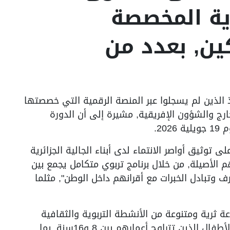
ية المخصصة
ين, بعدد من
ذ الذين لم يسجلوا عبر المنصة الرقمية التي خصصتها
خارج والشؤون الإفريقية, مشيرة إلى أن الدورة
20.
توثيق أواصر الانتماء لدى أبناء الجالية الجزائرية
 الأصيلة, من خلال برنامج تربوي متكامل يجمع بين
رف وتبادل الخبرات مع أقرانهم داخل الوطن", مثلما
عة ثرية ومتنوعة من الأنشطة التربوية والثقافية
والعلمية والترفيهية, أعدت خصيصا لفائدة الأطفال الذين تتراوح أعمارهم بين 8 و16سنة, بما