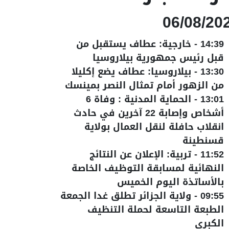
06/08/20
14:39
-
خارجية: عطاف يستقبل من
قبل رئيس جمهورية بيلاروسيا
13:30
-
بيلاروسيا: عطاف يضع إكليلا
من الزهور أمام تمثال النصر بمينسك
13:01
-
الحماية المدنية : وفاة 6
أشخاص وإصابة 22 آخرين في حادث
انقلاب حافلة لنقل العمال بولاية
قسنطينة
11:52
-
تربية: الإعلان عن النتائج
النهائية لمسابقة التوظيف الخاصة
بالأساتذة اليوم الخميس
09:55
-
ولاية الجزائر تطلق غدا الجمعة
الطبعة التاسعة لحملة التنظيف
الكبرى