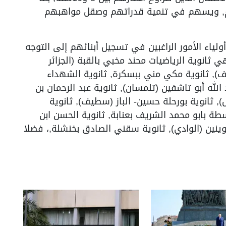
, ويسهم في تنمية قدراتهم وصقل مواهبهم
أولياء الأمور الراغبين في تسجيل أبنائهم إلى التوجه
 ثانوية الرياضيات محند مخبي بالقبة (الجزائر
), ثانوية مكي مني ببسكرة, ثانوية الشهداء
لله أبو تاشفين (تلمسان), ثانوية عبد الرحمان بن
), ثانوية بورحلة حسين- الباز (سطيف), ثانوية
ة بابو محمد الشريف بعنابة, ثانوية الحسن ابن
وينين (الوادي), ثانوية سقني الصادق بخنشلة,، فضلا