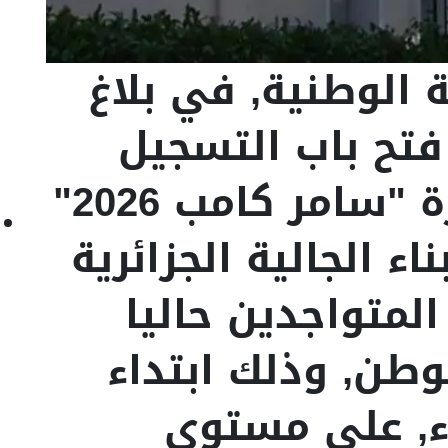
ة الوطنية, في بلاغ
 فتح باب التسجيل
المباشر في مبادرة "سامر كامب 2026"
اء الجالية الجزائرية
المتواجدين حاليا
طن, وذلك ابتداء
اء, على مستوى