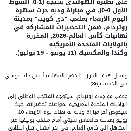
على نظيره الهولندي بنتيجة (1-0, الشوط
الأول 0-0), في مباراة ودية جرت سهرة
اليوم الأربعاء بملعب "دي كويب" بمدينة
روتردام, ضمن التحضيرات للمشاركة في
نهائيات كأس العالم-2026, المقررة
بالولايات المتحدة الأمريكية
وكندا والمكسيك (11 يونيو - 19 يوليو).
وسجل هدف الفوز لـ"الخضر" المهاجم أنيس حاج موسى
في الدقيقة(86).
وعقب مواجهة روتردام, سيتوجه المنتخب الوطني إلى
الولايات المتحدة الأمريكية لمواصلة تحضيراته, حيث
سيخوض آخر مباراة ودية له هناك يوم الأربعاء 10
يونيو بمدينة كانساس سيتي أمام منتخب بوليفيا غير
المتأهل إلى كأس العالم, في آخر امتحان قبل انطلاق