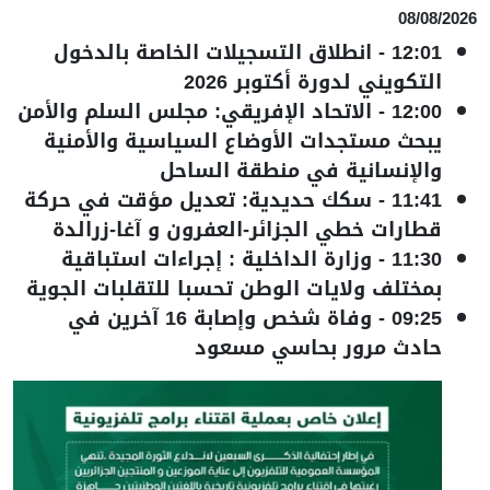
08/08/2026
12:01
-
انطلاق التسجيلات الخاصة بالدخول
التكويني لدورة أكتوبر 2026
12:00
-
الاتحاد الإفريقي: مجلس السلم والأمن
يبحث مستجدات الأوضاع السياسية والأمنية
والإنسانية في منطقة الساحل
11:41
-
سكك حديدية: تعديل مؤقت في حركة
قطارات خطي الجزائر-العفرون و آغا-زرالدة
11:30
-
وزارة الداخلية : إجراءات استباقية
بمختلف ولايات الوطن تحسبا للتقلبات الجوية
09:25
-
وفاة شخص وإصابة 16 آخرين في
حادث مرور بحاسي مسعود