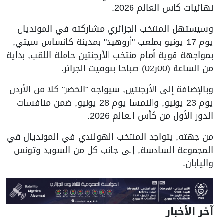
نهائيات كاس العالم 2026.
وسيستهل المنتخب الجزائري مشاركته في المونديال
يوم 17 يونيو بملعب "أروهيد" بمدينة كانساس سيتي,
بمواجهة قوية أمام منتخب الأرجنتين حاملة اللقب, بداية
من الساعة (00ر02) صباحا بتوقيت الجزائر.
وبالإضافة إلى الأرجنتين, سيواجه "الخضر" كلا من الأردن
يوم 23 يونيو, والنمسا يوم 28 يونيو, ضمن منافسات
الدور الأول من كأس العالم 2026.
من جهته, يتواجد المنتخب الهولندي في المونديال في
المجموعة السادسة, إلى جانب كل من السويد وتونس
واليابان.
آخر الأخبار