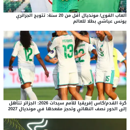
ألعاب القوى/ مونديال أقل من 20 سنة: تتويج الجزائري
يونس عياشي بطلا للعالم
كرة القدم/كاس إفريقيا للأمم سيدات 2026: الجزائر تتأهل
إلى الدور نصف النهائي وتحجز مقعدها في مونديال 2027