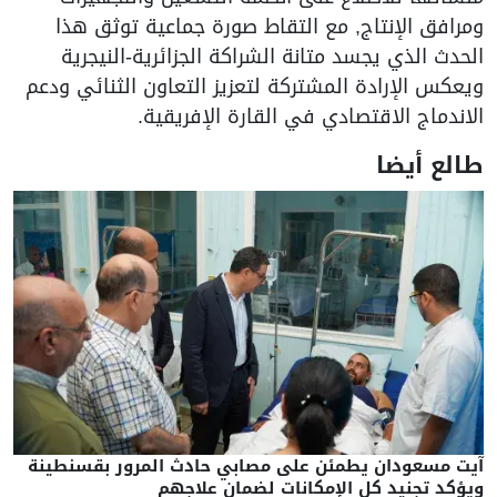
ومرافق الإنتاج, مع التقاط صورة جماعية توثق هذا
الحدث الذي يجسد متانة الشراكة الجزائرية-النيجرية
ويعكس الإرادة المشتركة لتعزيز التعاون الثنائي ودعم
الاندماج الاقتصادي في القارة الإفريقية.
طالع أيضا
آيت مسعودان يطمئن على مصابي حادث المرور بقسنطينة
ويؤكد تجنيد كل الإمكانات لضمان علاجهم