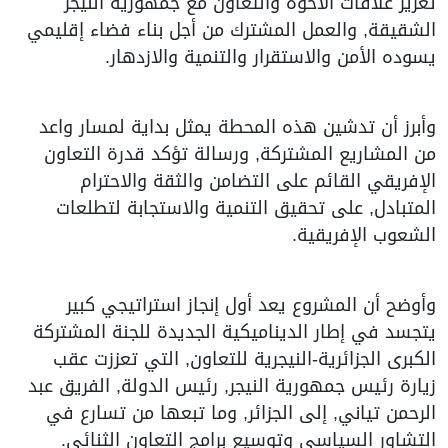
تعزيز علاقات الأخوة والتعاون مع جمهورية النيجر
الشقيقة, والعمل المشترك من أجل بناء فضاء إقليمي
يسوده الأمن والاستقرار والتنمية والازدهار.
وأبرز أن تدشين هذه المحطة يمثل بداية لمسار واعد
من المشاريع المشتركة, ورسالة تؤكد قدرة التعاون
الإفريقي القائم على التضامن والثقة والاحترام
المتبادل, على تحقيق التنمية والاستجابة لتطلعات
الشعوب الإفريقية.
وأوضح أن المشروع يعد أول إنجاز استراتيجي كبير
يتجسد في إطار الديناميكية الجديدة للجنة المشتركة
الكبرى الجزائرية-النيجرية للتعاون, التي تعززت عقب
زيارة رئيس جمهورية النيجر, رئيس الدولة, الفريق عبد
الرحمن تياني, إلى الجزائر, وما تبعها من تسارع في
التشاور السياسي وتوسيع برامج التعاون الثنائي.