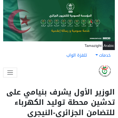
جاوز إلى المحتوى الرئيسي
Tamazight
Arabic
خدمات
تلفزة الواب
الوزير الأول يشرف بنيامي على
تدشين محطة توليد الكهرباء
للتضامن الجزائري-النيجري