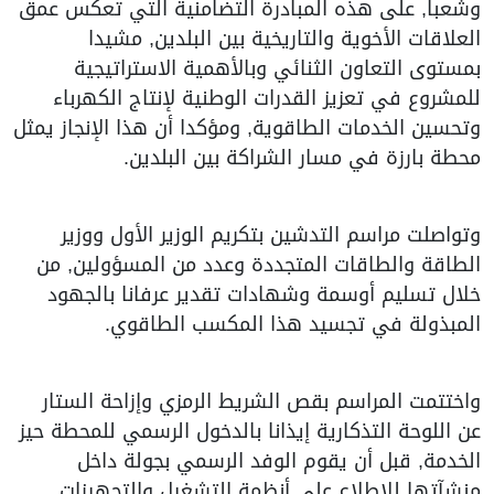
وشعبا, على هذه المبادرة التضامنية التي تعكس عمق
العلاقات الأخوية والتاريخية بين البلدين, مشيدا
بمستوى التعاون الثنائي وبالأهمية الاستراتيجية
للمشروع في تعزيز القدرات الوطنية لإنتاج الكهرباء
وتحسين الخدمات الطاقوية, ومؤكدا أن هذا الإنجاز يمثل
محطة بارزة في مسار الشراكة بين البلدين.
وتواصلت مراسم التدشين بتكريم الوزير الأول ووزير
الطاقة والطاقات المتجددة وعدد من المسؤولين, من
خلال تسليم أوسمة وشهادات تقدير عرفانا بالجهود
المبذولة في تجسيد هذا المكسب الطاقوي.
واختتمت المراسم بقص الشريط الرمزي وإزاحة الستار
عن اللوحة التذكارية إيذانا بالدخول الرسمي للمحطة حيز
الخدمة, قبل أن يقوم الوفد الرسمي بجولة داخل
منشآتها للاطلاع على أنظمة التشغيل والتجهيزات