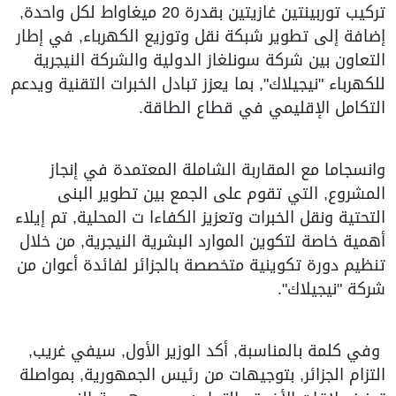
تركيب توربينتين غازيتين بقدرة 20 ميغاواط لكل واحدة,
إضافة إلى تطوير شبكة نقل وتوزيع الكهرباء, في إطار
التعاون بين شركة سونلغاز الدولية والشركة النيجرية
للكهرباء "نيجيلاك", بما يعزز تبادل الخبرات التقنية ويدعم
التكامل الإقليمي في قطاع الطاقة.
وانسجاما مع المقاربة الشاملة المعتمدة في إنجاز
المشروع, التي تقوم على الجمع بين تطوير البنى
التحتية ونقل الخبرات وتعزيز الكفاءا ت المحلية, تم إيلاء
أهمية خاصة لتكوين الموارد البشرية النيجرية, من خلال
تنظيم دورة تكوينية متخصصة بالجزائر لفائدة أعوان من
شركة "نيجيلاك".
وفي كلمة بالمناسبة, أكد الوزير الأول, سيفي غريب,
التزام الجزائر, بتوجيهات من رئيس الجمهورية, بمواصلة