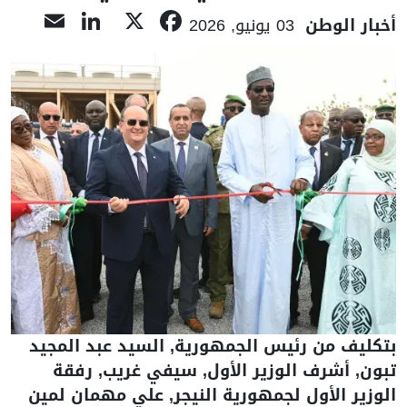
nkedIn
ail
Facebook
X
أخبار الوطن
03 يونيو, 2026
بتكليف من رئيس الجمهورية, السيد عبد المجيد
تبون, أشرف الوزير الأول, سيفي غريب, رفقة
الوزير الأول لجمهورية النيجر, علي مهمان لمين