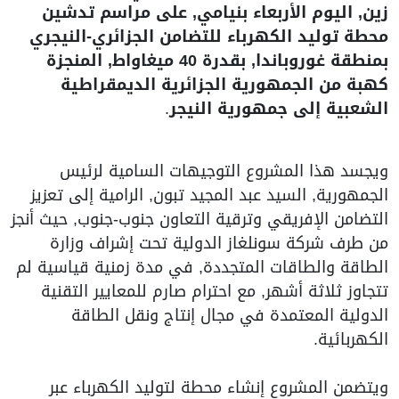
زين, اليوم الأربعاء بنيامي, على مراسم تدشين
محطة توليد الكهرباء للتضامن الجزائري-النيجري
بمنطقة غوروباندا, بقدرة 40 ميغاواط, المنجزة
كهبة من الجمهورية الجزائرية الديمقراطية
الشعبية إلى جمهورية النيجر
.
ويجسد هذا المشروع التوجيهات السامية لرئيس
الجمهورية, السيد عبد المجيد تبون, الرامية إلى تعزيز
التضامن الإفريقي وترقية التعاون جنوب-جنوب, حيث أنجز
من طرف شركة سونلغاز الدولية تحت إشراف وزارة
الطاقة والطاقات المتجددة, في مدة زمنية قياسية لم
تتجاوز ثلاثة أشهر, مع احترام صارم للمعايير التقنية
الدولية المعتمدة في مجال إنتاج ونقل الطاقة
الكهربائية.
ويتضمن المشروع إنشاء محطة لتوليد الكهرباء عبر