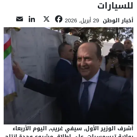
للسيارات
nkedIn
ail
Facebook
X
أخبار الوطن
29 أبريل, 2026
أشرف الوزير الأول, سيفي غريب, اليوم الأربعاء
بولاية تيسمسيلت, على إطلاق مشروع وحدة إنتاج