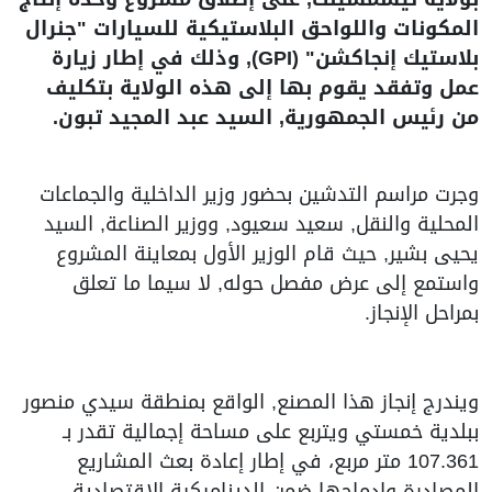
المكونات واللواحق البلاستيكية للسيارات "جنرال
بلاستيك إنجاكشن" (GPI), وذلك في إطار زيارة
عمل وتفقد يقوم بها إلى هذه الولاية بتكليف
من رئيس الجمهورية, السيد عبد المجيد تبون.
وجرت مراسم التدشين بحضور وزير الداخلية والجماعات
المحلية والنقل, سعيد سعيود, ووزير الصناعة, السيد
يحيى بشير, حيث قام الوزير الأول بمعاينة المشروع
واستمع إلى عرض مفصل حوله, لا سيما ما تعلق
بمراحل الإنجاز.
ويندرج إنجاز هذا المصنع, الواقع بمنطقة سيدي منصور
ببلدية خمستي ويتربع على مساحة إجمالية تقدر بـ
107.361 متر مربع، في إطار إعادة بعث المشاريع
المصادرة وإدماجها ضمن الديناميكية الاقتصادية