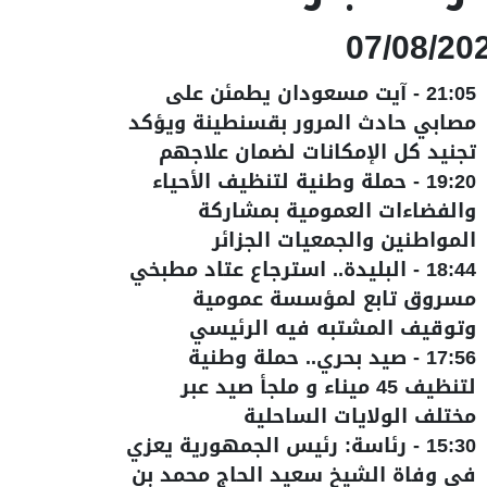
07/08/20
21:05
-
آيت مسعودان يطمئن على
مصابي حادث المرور بقسنطينة ويؤكد
تجنيد كل الإمكانات لضمان علاجهم
19:20
-
حملة وطنية لتنظيف الأحياء
والفضاءات العمومية بمشاركة
المواطنين والجمعيات الجزائر
18:44
-
البليدة.. استرجاع عتاد مطبخي
مسروق تابع لمؤسسة عمومية
وتوقيف المشتبه فيه الرئيسي
17:56
-
صيد بحري.. حملة وطنية
لتنظيف 45 ميناء و ملجأ صيد عبر
مختلف الولايات الساحلية
15:30
-
رئاسة: رئيس الجمهورية يعزي
في وفاة الشيخ سعيد الحاج محمد بن