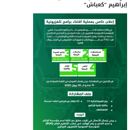
إبراهيم "كعباش"