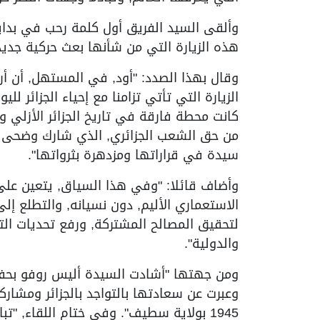
وألقى السيد الفريق أول كلمة رحب في بدايته
هذه الزيارة التي من شأنها بعث حركية جديدة
وقال بهذا الصدد: "أود, في المستهل, أن أرح
كانت محطة فارقة في تاريخ الجزائر الأزلي و
من حق الشعب الجزائري, الذي شارك وضحى في
سيدة في قراراتها ومزدهرة بثرواتها".
وأضاف قائلا: "وفي هذا السياق, يتعين على 
الاستعماري الأليم, دون نسيانه, والتطلع إ
لتحقيق المصالح المشتركة, ورفع تحديات الت
والدولية".
ومن جهتها "أشادت السيدة أليس روفو بحفاو
1945 بولاية سطيف". وفي ختام اللقاء, "