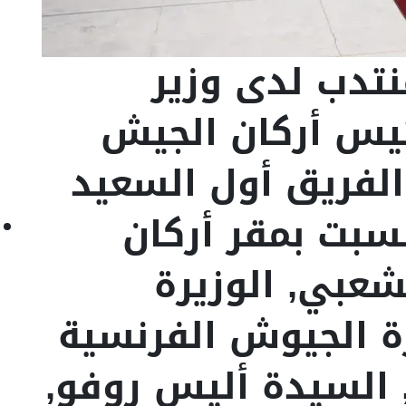
نتدب لدى وزير
ئيس أركان الجيش
لفريق أول السعيد
سبت بمقر أركان
عبي, الوزيرة
رة الجيوش الفرنسية
, السيدة أليس روفو,