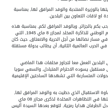
ا بالوزيرة المنتدبة والوفد المرافق لها, بمناسبة
 لع لاقات التعاون بين البلدين.
ب بكم بالجزائر, وبالوفد المرافق لكم, بمناسبة هذه
الزيارة التي تأتي تزامنا مع إحياء الجزائر لليوم الوطني للذاكرة المخلد لمجازر 8 ماي 1945, التي
في مسار نضالها من أجل الحرية والانعتاق, حيث كان
 الحرب العالمية الثانية, أن يطالب بدولة مستقلة
البلدين العمل معا لتجاوز مخلفات هذا الماضي
لى مستقبل يسوده الاحترام المتبادل, والسعي سويا
حولات المتسارعة التي تشهدها الساحتين الإقليمية
ة الاستقبال الذي حظيت به والوفد المرافق لها,
وعبرت عن سعادتها بالتواجد بالجزائر ومشاركتها في التظاهرات المخلدة لذكرى مجازر 08 ماي
تبادل الطرفان هدايا رمزية, لتوقع بعدها السيدة أليس