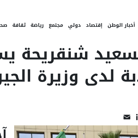
أخبار الوطن
إقتصاد
دولي
مجتمع
رياضة
ثقافة
صحة
لسعيد شنقريحة يس
دبة لدى وزيرة الج
LinkedIn
Email
Fac
آخ