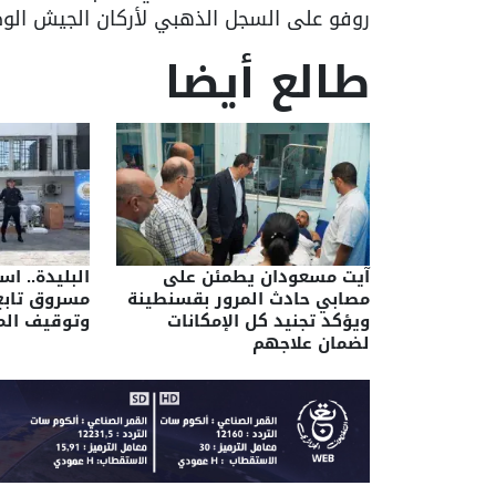
روفو على السجل الذهبي لأركان الجيش الوط
طالع أيضا
آيت مسعودان يطمئن على
البليدة.. ا
مصابي حادث المرور بقسنطينة
مسروق تاب
ويؤكد تجنيد كل الإمكانات
وتوقيف الم
لضمان علاجهم