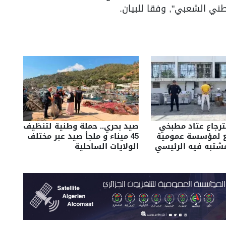
ني الشعبي", وفقا للبيان.
سترجاع عتاد مطبخي
صيد بحري.. حملة وطنية لتنظيف
ع لمؤسسة عمومية
45 ميناء و ملجأ صيد عبر مختلف
شتبه فيه الرئيسي
الولايات الساحلية