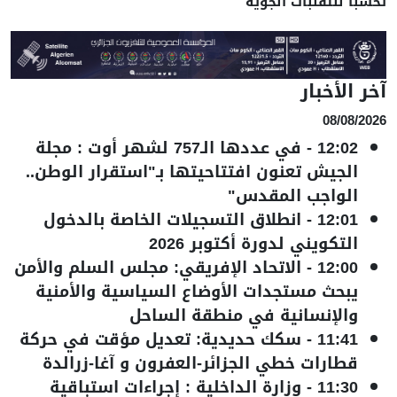
تحسبا للتقلبات الجوية
آخر الأخبار
08/08/2026
12:02
-
في عددها الـ757 لشهر أوت : مجلة
الجيش تعنون افتتاحيتها بـ"استقرار الوطن..
الواجب المقدس"
12:01
-
انطلاق التسجيلات الخاصة بالدخول
التكويني لدورة أكتوبر 2026
12:00
-
الاتحاد الإفريقي: مجلس السلم والأمن
يبحث مستجدات الأوضاع السياسية والأمنية
والإنسانية في منطقة الساحل
11:41
-
سكك حديدية: تعديل مؤقت في حركة
قطارات خطي الجزائر-العفرون و آغا-زرالدة
11:30
-
وزارة الداخلية : إجراءات استباقية