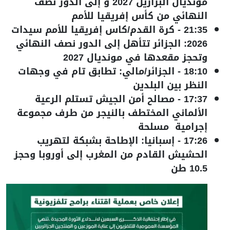
مونديال البرازيل 2027 و إلى الدور نصف
النهائي من كأس إفريقيا للأمم
21:35
-
كرة القدم/كاس إفريقيا للأمم سيدات
2026: الجزائر تتأهل إلى الدور نصف النهائي
وتحجز مقعدها في مونديال 2027
18:10
-
الجزائر/مالي: تطابق تام في وجهات
النظر بين البلدين
17:37
-
مصالح أمن الجيش تستلم الرعية
الألماني المختطف بالنيجر من طرف مجموعة
إجرامية مسلحة
17:26
-
إسبانيا: الإطاحة بشبكة لتهريب
الحشيش القادم من المغرب إلى أوروبا وحجز
10.5 طن