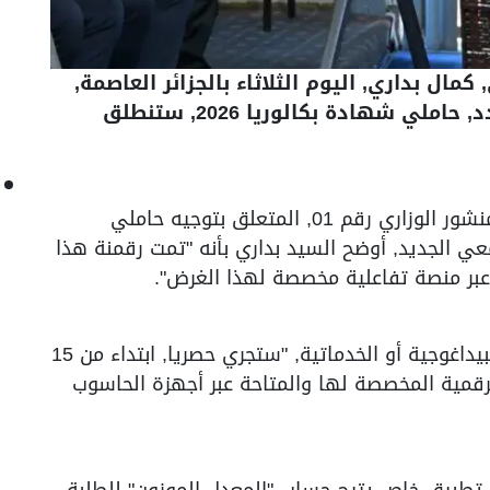
كمال بداري, اليوم الثلاثاء بالجزائر العاصمة,
أن عملية التسجيلات وتوجيه الطلبة الجدد, حاملي شهادة بكالوريا 2026, ستنطلق
وفي ندوة صحفية, تمحورت حول مضمون المنشور الوزاري رقم 01, المتعلق بتوجيه حاملي
ل الجامعي الجديد, أوضح السيد بداري بأنه "تمت رقمنة هذا
عبر منصة تفاعلية مخصصة لهذا الغرض".
كما أفاد بأن كافة عمليات التسجيل, سواء البيداغوجية أو الخدماتية, "ستجري حصريا, ابتداء من 15
لرقمية المخصصة لها والمتاحة عبر أجهزة الحاسوب
 تطبيق خاص يتيح حساب "المعدل الموزون" للطلبة