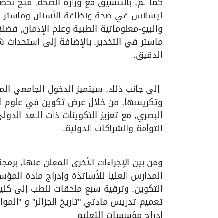
كما تم, بالتنسيق مع وزارة الصحة, فتح ت
ليسانس في صحة ونظافة الأسنان وماستر في
والبيو-معلوماتية الطبية وعلم الإدمان, فض
ماستر في التخدير, بالإضافة إلى استحدا
الدقيق.
إلى جانب ذلك, سيتميز الدخول الجامعي المق
وتكريسها, من خلال عرض تكوين في علوم الإ
البصري, مع تعزيز التكوينات ذات البعد الدو
التوأمة والشراكات الدولية.
تعميم تدريس مادتي "تاريخ الجزائر" و "المو
إدراج مؤسسات التعليم