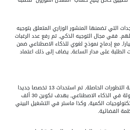
دات التي تضمنها المنشور الوزاري المتعلق بتوجيه
 البكالوريا دورة 2026 وتسجيلهم. ففي مجال التوجيه الذكي, تم رفع عدد الرغبات
ة لحاملي البكالوريا من 10 إلى 12 اختيارا, مع إدماج نموذج لغوي للذكاء الاصطناعي ضمن
ت الطلبة على مدار الساعة, يضاف إلى ذلك اعتماد
وفي مجال تأهيل المسارات الجامعية لمواكبة التطورات الحاصلة, تم استحداث 13 تخصصا جديدا
يرتبط بمهن الغد, على غرار مسار مهندس دولة في الذكاء الاصطناعي, بهدف تكوين 30 ألف
 مدمج في التكنولوجيات الكمية, وكذا ماستر في التشغيل البيني
مة الفضائية.