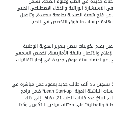
خصصات جديدة في الطب وعلوم الصحة, تشمل
 الاستشارة الوراثية والذكاء الاصطناعي الطبي
لا عن فتح شعبة الصيدلة بجامعة سعيدة, وتأهيل
ث شهادة دراسات ما فوق التخصص في الطب
بل بفتح تكوينات تتصل بتعزيز الهوية الوطنية
علام والاتصال باللغة الأمازيغية, تخصص السمعي
لي, عبر اعتماد ستة عروض جديدة في إطار اتفاقيات
ومن بين الإجراءات الأخرى المعلن عنها, برمجة تسجيل 35 ألف طالب جديد بعقود عمل مباشرة في
المدارس العليا للأساتذة وإدراج مادة المؤسسات الناشئة المرنة "Lean Start-up" ضمن برامج
التكوين, وترقية سبع ملحقات للطب إلى كليات, ليبلغ عدد كليات الطب 21, يضاف إلى ذلك
اطنة والوطنية" على مختلف ميادين التكوين, وكذا