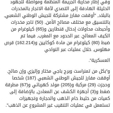
وفي إطار محاربة الجريمة المنظمة ومواصلة للجهود
الحثيثة الهادفة إلى التصدي لآفة الاتجار بالمخدرات
بالبلاد, "أوقفت مفارز مشتركة للجيش الوطني الشعبي,
بالتنسيق مع مختلف مصالح الأمن, (50) تاجر مخدرات
وأحبطت محاولات إدخال قنطارين و(65) كيلوغرام من
الكيف المعالج, عبر الحدود مع المغرب, فيما تم
ضبط (80) كيلوغرام من مادة كوكايين و(162.214) قرص
مهلوس, خلال عمليات عبر النواحي
العسكرية".
و"بكل من تمنراست وبرج باجي مختار وإليزي وإن صالح,
أوقفت مفارز للجيش الوطني الشعبي (187) شخصا
وحجزت (29) مركبة و(205) مولد كهربائي و(67) مطرقة
ضغط و(3) أجهزة الكشف عن المعادن, بالإضافة إلى
كميات من خليط خام الذهب والحجارة وتجهيزات
تستعمل في عمليات التنقيب غير المشروع عن الذهب".