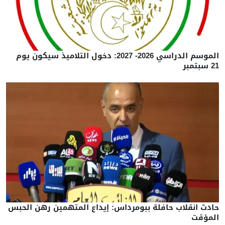
الموسم الدراسي 2026- 2027: دخول التلاميذ سيكون يوم
21 سبتمبر
حادث انقلاب حافلة ببومرداس: إيداع المتهمين رهن الحبس
المؤقت