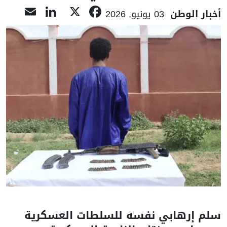
nkedIn
ail
Facebook
X
أخبار الوطن
03 يونيو, 2026
سلم إرهابي نفسه للسلطات العسكرية