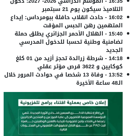
16:35
-
الموسم الدراسي 2026- 2027: دخول
التلاميذ سيكون يوم 21 سبتمبر
16:02
-
حادث انقلاب حافلة ببومرداس: إيداع
المتهمين رهن الحبس المؤقت
15:40
-
الهلال الأحمر الجزائري يطلق حملة
تضامنية وطنية تحسبا للدخول المدرسي
الجديد
14:18
-
شرطة زرالدة تحجز أزيد من 01 كلغ
كوكايين و 3622 قرص مؤثر عقلي
13:52
-
وفاة 13 شخصا في حوادث المرور خلال
الـ48 ساعة الأخيرة