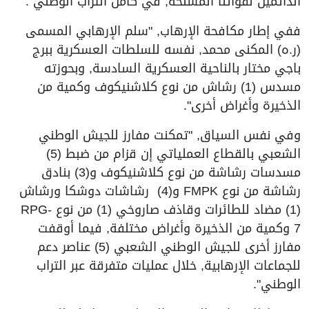
الدائمين لقواتنا المسلحة, في كامل التراب الوطني".
ففي إطار مكافحة الإرهاب, "سلم الإرهابي المسمى
(ر.ه) المكنى محمد, نفسه للسلطات العسكرية ببرج
باجي مختار بالناحية العسكرية السادسة, وبحوزته
مسدس (1) رشاش من نوع كلاشنيكوف وكمية من
الذخيرة وأغراض أخرى".
وفي نفس السياق, "تمكنت مفارز للجيش الوطني
الشعبي بالقطاع العملياتي إن قزام من ضبط (5)
مسدسات رشاشة من نوع كلاشنيكوف و(3) بنادق
رشاشة من نوع FMPK و(4) رشاشات دوشكا ورشاش
(1) مضاد للطائرات وقاذف صاروخي (1) من نوع RPG-
7 وكمية من الذخيرة وأغراض مختلفة, فيما أوقفت
مفارز أخرى للجيش الوطني الشعبي (5) عناصر دعم
للجماعات الإرهابية, خلال عمليات متفرقة عبر التراب
الوطني".