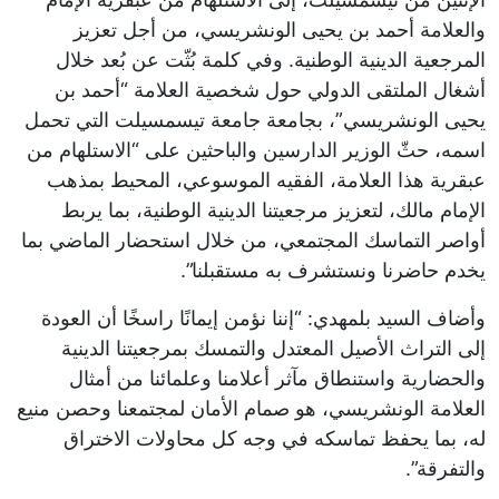
والعلامة أحمد بن يحيى الونشريسي، من أجل تعزيز
المرجعية الدينية الوطنية. وفي كلمة بُثّت عن بُعد خلال
أشغال الملتقى الدولي حول شخصية العلامة “أحمد بن
يحيى الونشريسي”، بجامعة جامعة تيسمسيلت التي تحمل
اسمه، حثّ الوزير الدارسين والباحثين على “الاستلهام من
عبقرية هذا العلامة، الفقيه الموسوعي، المحيط بمذهب
الإمام مالك، لتعزيز مرجعيتنا الدينية الوطنية، بما يربط
أواصر التماسك المجتمعي، من خلال استحضار الماضي بما
يخدم حاضرنا ونستشرف به مستقبلنا”.
وأضاف السيد بلمهدي: “إننا نؤمن إيمانًا راسخًا أن العودة
إلى التراث الأصيل المعتدل والتمسك بمرجعيتنا الدينية
والحضارية واستنطاق مآثر أعلامنا وعلمائنا من أمثال
العلامة الونشريسي، هو صمام الأمان لمجتمعنا وحصن منيع
له، بما يحفظ تماسكه في وجه كل محاولات الاختراق
والتفرقة”.