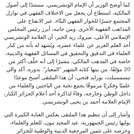
كما أوضح الوزير أن الإمام الونشريسي، مستندًا إلى أصول
المالكية، استطاع أن يجعل من الاختلاف الفقهي في نوازل
المجتمع جسرًا للحوار الفقهي البنّاء، عبر الانفتاح على
المذاهب الفقهية الأخرى. ومن جانبه، أبرز رئيس المجلس
الإسلامي الأعلى، مبروك زيد الخير، أن العلامة الونشريسي
أخذ العلم الغزير عن علماء عصره، ويُشهد له بأنه من كبار
العلماء في التدقيق والتحقيق في المسائل الفقهية والدينية،
خاصة في المذهب المالكي، مشيرًا إلى أنه خلّف أكثر من
20 مؤلفًا، من بينها كتابه الشهير “المعيار”. بدوره، أكد والي
تيسمسيلت، بوزايد فتحي، أن هذا الملتقى أصبح موعدًا
علميًا وفكريًا مرموقًا يجمع نخبة من الباحثين والعلماء من
داخل الوطن وخارجه، وفاءً لذاكرة أحد أعلام الجزائر الكبار،
الإمام العلامة أحمد بن يحيى الونشريسي.
وأشار إلى أن تنظيم هذا الملتقى يعكس العناية الكبيرة التي
يوليها رئيس الجمهورية، عبد المجيد تبون، للعلم والعلماء،
وحرصه على تثمين المرجعية الدينية والوطنية للجزائر