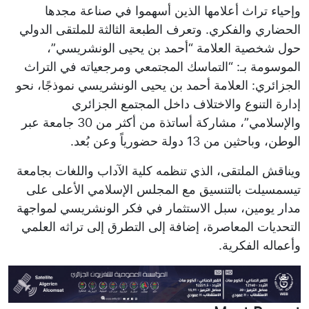
وإحياء تراث أعلامها الذين أسهموا في صناعة مجدها
الحضاري والفكري. وتعرف الطبعة الثالثة للملتقى الدولي
حول شخصية العلامة “أحمد بن يحيى الونشريسي”،
الموسومة بـ: “التماسك المجتمعي ومرجعياته في التراث
الجزائري: العلامة أحمد بن يحيى الونشريسي نموذجًا، نحو
إدارة التنوع والاختلاف داخل المجتمع الجزائري
والإسلامي”، مشاركة أساتذة من أكثر من 30 جامعة عبر
الوطن، وباحثين من 13 دولة حضورياً وعن بُعد.
ويناقش الملتقى، الذي تنظمه كلية الآداب واللغات بجامعة
تيسمسيلت بالتنسيق مع المجلس الإسلامي الأعلى على
مدار يومين، سبل الاستثمار في فكر الونشريسي لمواجهة
التحديات المعاصرة، إضافة إلى التطرق إلى تراثه العلمي
وأعماله الفكرية.