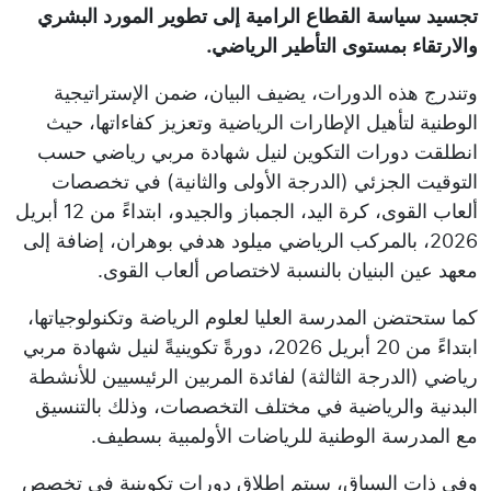
تجسيد سياسة القطاع الرامية إلى تطوير المورد البشري
والارتقاء بمستوى التأطير الرياضي.
وتندرج هذه الدورات، يضيف البيان، ضمن الإستراتيجية
الوطنية لتأهيل الإطارات الرياضية وتعزيز كفاءاتها، حيث
انطلقت دورات التكوين لنيل شهادة مربي رياضي حسب
التوقيت الجزئي (الدرجة الأولى والثانية) في تخصصات
ألعاب القوى، كرة اليد، الجمباز والجيدو، ابتداءً من 12 أبريل
2026، بالمركب الرياضي ميلود هدفي بوهران، إضافة إلى
معهد عين البنيان بالنسبة لاختصاص ألعاب القوى.
كما ستحتضن المدرسة العليا لعلوم الرياضة وتكنولوجياتها،
ابتداءً من 20 أبريل 2026، دورةً تكوينيةً لنيل شهادة مربي
رياضي (الدرجة الثالثة) لفائدة المربين الرئيسيين للأنشطة
البدنية والرياضية في مختلف التخصصات، وذلك بالتنسيق
مع المدرسة الوطنية للرياضات الأولمبية بسطيف.
وفي ذات السياق، سيتم إطلاق دورات تكوينية في تخصص