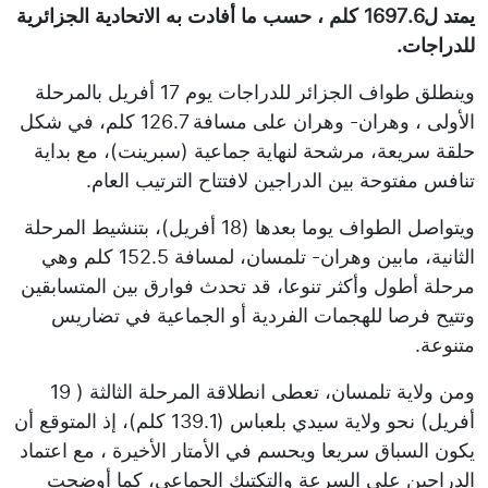
يمتد ل1697.6 كلم ، حسب ما أفادت به الاتحادية الجزائرية
للدراجات.
وينطلق طواف الجزائر للدراجات يوم 17 أفريل بالمرحلة
الأولى ، وهران- وهران على مسافة 126.7 كلم، في شكل
حلقة سريعة، مرشحة لنهاية جماعية (سبرينت)، مع بداية
تنافس مفتوحة بين الدراجين لافتتاح الترتيب العام.
ويتواصل الطواف يوما بعدها (18 أفريل)، بتنشيط المرحلة
الثانية، مابين وهران- تلمسان، لمسافة 152.5 كلم وهي
مرحلة أطول وأكثر تنوعا، قد تحدث فوارق بين المتسابقين
وتتيح فرصا للهجمات الفردية أو الجماعية في تضاريس
متنوعة.
ومن ولاية تلمسان، تعطى انطلاقة المرحلة الثالثة ( 19
أفريل) نحو ولاية سيدي بلعباس (139.1 كلم)، إذ المتوقع أن
يكون السباق سريعا ويحسم في الأمتار الأخيرة ، مع اعتماد
الدراجين على السرعة والتكتيك الجماعي، كما أوضحت