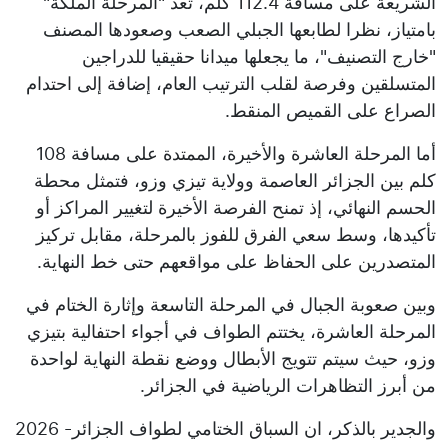
الشريعة على مسافة 112.4 كلم، تعد "المرحلة الملكة"
بامتياز، نظرا لطابعها الجبلي الصعب وصعودها المصنف
"خارج التصنيف"، ما يجعلها ميدانا حقيقيا للدراجين
المتسلقين وفرصة لقلب الترتيب العام، إضافة إلى احتدام
الصراع على القميص المنقط.
أما المرحلة العاشرة والأخيرة، الممتدة على مسافة 108
كلم بين الجزائر العاصمة وولاية تيزي وزو، فتمثل محطة
الحسم النهائي، إذ تمنح الفرصة الأخيرة لتغيير المراكز أو
تأكيدها، وسط سعي الفرق للفوز بالمرحلة، مقابل تركيز
المتصدرين على الحفاظ على مواقعهم حتى خط النهاية.
وبين صعوبة الجبال في المرحلة التاسعة وإثارة الختام في
المرحلة العاشرة، يختتم الطواف في أجواء احتفالية بتيزي
وزو، حيث سيتم تتويج الأبطال ووضع نقطة النهاية لواحدة
من أبرز التظاهرات الرياضية في الجزائر.
والجدير بالذكر، ان السباق الختامي لطواف الجزائر- 2026