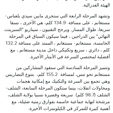
الهيئة الفدرالية.
وتشهد المرحلة الرابعة التي ستجرى مابين سيدي بلعباس-
مستغانم ، على مسافة 134.9 كلم، هي الأخرى ، نسقا
سريعا، طوال المسار. ويرجح التقنيون ، سيناريو "السبرينت
النهائي" بين الدراجين ، فيما سيكون السباق قي المرحلة
الخامسة، مستغانم- مستغانم ، الممتد على مسافة 132.2
كلم ، دائري ، سريع وتكتيكي داخل مدينة مستغانم ، مع
أفضلية لمختصي السرعة في الأمتار الأخيرة.
وتتميز المرحلة السادسة التي ستقود المشاركين من
مستغانم نحو تنس، لمسافة 155.2 كلم، بتنوع التضاريس
وهي تجمع بين السرعة والتكتيك مع إمكانية هجمات
ومحاولات انفلات، بينما ستكون المرحلة السابعة، الشلف-
الشلف (98.7 كلم) سريعة وقصيرة نسبيا بولاية الشلف،
مرشحة لنهاية جماعية حاسمة بفوارق زمنية ضئيلة، مع
أهمية كبيرة للتمركز في الكيلومترات الأخيرة.