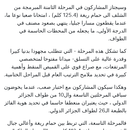
وسيجتاز المشاركون في المرحلة الثامنة المبرمجة من
الشلف الى حمام ريغة (125.4 كلم) ، امتحانا صعبا نوعا ما،
عندما يقطعون مسارا جبليا، ينتهي بصعود مصنف في
الدرجة الأولى، ما يجعله من المحطات الحاسمة في
الطواف.
كما تشكل هذه المرحلة - التي تتطلب مجهودا بدنيا كبيرا
وقدرة عالية على التسلق- ميدانا مفتوحا لمتخصصي
المرتفعات، مع صراع قوي على القميص المنقط وأهمية
كبيرة في تحديد ملامح الترتيب العام قبل المراحل الختامية.
وهكذا سيكون المشاركون مع اختبار صعب، عندما يخوضون
سباقي المرحلتين التاسعة وال10 من طواف الجزائر
الدولي ، حيث يعتبران منعطفا حاسما في تحديد هوية الفائز
بالطبعة الـ26 لطواف الجزائر الدولي.
فالمرحلة التاسعة، التي تربط بين حمام ريغة وأعالي جبال