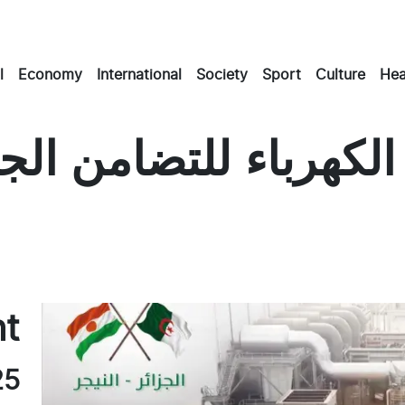
l
Economy
International
Society
Sport
Culture
Hea
الكهرباء للتضامن الج
Masto
Emai
Fac
nt
25