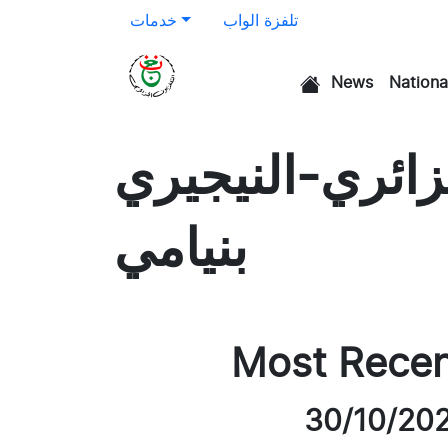
تلفزة الواب
خدمات
News
Nationa
الرئيسية
زائري-النيجيري
بنيامي
Most Rece
30/10/20