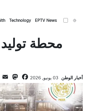
Toggle theme
lth
Technology
EPTV News
محطة توليد 
don
l
ebook
أخبار الوطن
03 يونيو, 2026