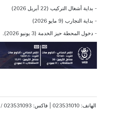
- بداية أشغال التركيب (22 أبريل 2026)
- بداية التجارب (9 مايو 2026)
- دخول المحطة حيز الخدمة (3 يونيو 2026).
© حقوق النشر 2025، جميع الحقوق محفوظة ENTV | الهاتف: 023531010 | فاكس: 023531093 / 023531998