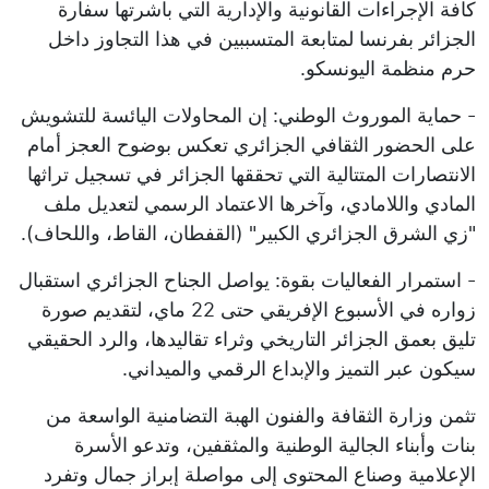
كافة الإجراءات القانونية والإدارية التي باشرتها سفارة
الجزائر بفرنسا لمتابعة المتسببين في هذا التجاوز داخل
حرم منظمة اليونسكو.
- حماية الموروث الوطني: إن المحاولات اليائسة للتشويش
على الحضور الثقافي الجزائري تعكس بوضوح العجز أمام
الانتصارات المتتالية التي تحققها الجزائر في تسجيل تراثها
المادي واللامادي، وآخرها الاعتماد الرسمي لتعديل ملف
"زي الشرق الجزائري الكبير" (القفطان، القاط، واللحاف).
- استمرار الفعاليات بقوة: يواصل الجناح الجزائري استقبال
زواره في الأسبوع الإفريقي حتى 22 ماي، لتقديم صورة
تليق بعمق الجزائر التاريخي وثراء تقاليدها، والرد الحقيقي
سيكون عبر التميز والإبداع الرقمي والميداني.
تثمن وزارة الثقافة والفنون الهبة التضامنية الواسعة من
بنات وأبناء الجالية الوطنية والمثقفين، وتدعو الأسرة
الإعلامية وصناع المحتوى إلى مواصلة إبراز جمال وتفرد