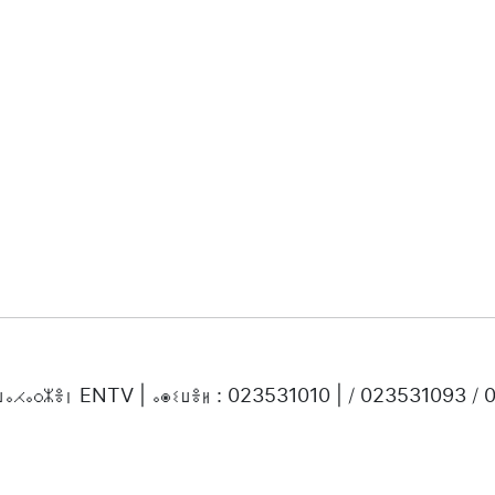
ⵜⵡⴰⵃⴰⵔⵣⴻⵏ ENTV | ⴰⵙⵉⵡⴻⵍ : 023531010 | / 023531093 /