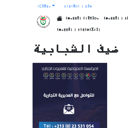
ⵉⵎⴻⵥⵍⴰ
ⵜⵉⵍⵉⵥⵔⵉ ⵏ ⵡⴻⴱ
ⵉⵙⴰⵍⵍⴻⵏ ⵉⵏⴻⴳⵓⵔⴰ
ⵉⵙⴰⵍⵍⴻⵏ ⵏ ⵜ
الرئيسية
ⵉⵙⴰⵍⵍⴻⵏ ⵏ ⵜⵉⵍⵉⴱⵉⵣⵢⵓⵏ
ضيف الشبابية