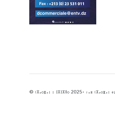
© ⵉⵣⴰⵔⴼⴰⵏ ⵏ ⵓⵣⵓⵣⴻⵔ 2025، ⵢⴰⵍ ⵉⵣⴰⵔⴼⴰⵏ 