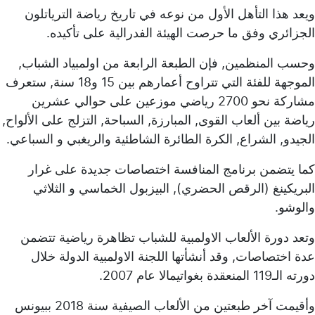
ويعد هذا التأهل الأول من نوعه في تاريخ رياضة الترياتلون
الجزائري وفق ما حرصت الهيئة الفدرالية على تأكيده.
وحسب المنظمين, فإن الطبعة الرابعة من اولمبياد الشباب,
الموجهة للفئة التي تتراوح أعمارهم بين 15 و18 سنة, ستعرف
مشاركة نحو 2700 رياضي موزعين على حوالي عشرين
رياضة بين ألعاب القوى, المبارزة, السباحة, التزلج على الألواح,
الجيدو, الشراع, الكرة الطائرة الشاطئية والريغبي و السباعي.
كما يتضمن برنامج المنافسة اختصاصات جديدة على غرار
البريكينغ (الرقص الحضري), البيزبول الخماسي و الثلاثي
والوشو.
وتعد دورة الألعاب الاولمبية للشباب تظاهرة رياضية تتضمن
عدة اختصاصات, وقد أنشأتها اللجنة الاولمبية الدولة خلال
دورته الـ119 المنعقدة بغواتيمالا عام 2007.
وأقيمت آخر طبعتين من الألعاب الصيفية سنة 2018 ببيونس